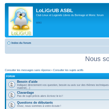
LoLiGrUB ASBL
Club Linux et Logiciels Libres du Borinage et Mons: forum
WIKI
Index du forum
Nous so
Consulter les messages sans réponse
•
Consulter les sujets actifs
FORUM
Besoin d'aide
Indiquez directement vos question, besoin ou avis sur des thèmes techniques (
matériel,...)
Clavardage
Pas de sujet précis alors écrivez le ici !
Questions de débutants
Osez, nous sommes à votre écoute !