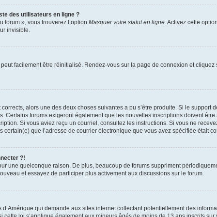
te des utilisateurs en ligne ?
u forum », vous trouverez l’option
Masquer votre statut en ligne
. Activez cette opti
r invisible.
peut facilement être réinitialisé. Rendez-vous sur la page de connexion et cliquez
nt corrects, alors une des deux choses suivantes a pu s’être produite. Si le suppor
es. Certains forums exigeront également que les nouvelles inscriptions doivent être
nscription. Si vous aviez reçu un courriel, consultez les instructions. Si vous ne r
êtes certain(e) que l’adresse de courrier électronique que vous avez spécifiée était 
nnecter ?!
pour une quelconque raison. De plus, beaucoup de forums suppriment périodiquement 
à nouveau et essayez de participer plus activement aux discussions sur le forum.
is d’Amérique qui demande aux sites internet collectant potentiellement des infor
 cette loi s’applique également aux mineurs âgés de moins de 13 ans inscrits sur v