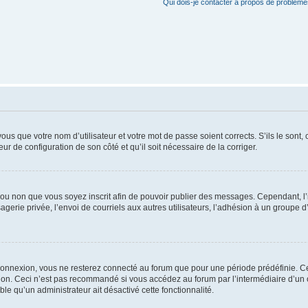
Qui dois-je contacter à propos de problèmes
us que votre nom d’utilisateur et votre mot de passe soient corrects. S’ils le sont,
eur de configuration de son côté et qu’il soit nécessaire de la corriger.
er ou non que vous soyez inscrit afin de pouvoir publier des messages. Cependant, 
erie privée, l’envoi de courriels aux autres utilisateurs, l’adhésion à un groupe d’
connexion, vous ne resterez connecté au forum que pour une période prédéfinie. Cec
xion. Ceci n’est pas recommandé si vous accédez au forum par l’intermédiaire d’un 
able qu’un administrateur ait désactivé cette fonctionnalité.