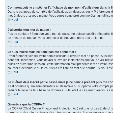
Comment puis-je empêcher l’affichage de mon nom d’utilisateur dans la lis
Dans le panneau de contrôle de l’utilisateur, en-dessous des « Préférences d
modérateurs et à vous-même. Vous serez compté(e) comme étant un utilisateu
Haut
J’ai perdu mon mot de passe !
Pas de panique ! Bien que votre mot de passe ne puisse pas être récupéré, il 
en mesure de pouvoir vous connecter de nouveau dans peu de temps.
Haut
Je suis inscrit mais ne peux pas me connecter !
Premièrement, vérifiez votre nom d’utilisateur et votre mot de passe. S’ils so
pendant l’inscription, vous devrez suivre les instructions que vous avez reçu
puissiez ouvrir une session ; cette information était présente lors de votre i
courrier électronique ou le courriel a été filtré en tant que pourriel. Si vous 
Haut
Je m’étais déjà inscrit par le passé mais je ne peux à présent plus me co
Il est possible qu’un administrateur ait désactivé ou supprimé votre compte 
réduire la taille de leur base de données. Si tel était le cas, inscrivez-vous 
Haut
Qu’est-ce que la COPPA ?
La COPPA (Child Online Privacy and Protection Act) est une loi des États-Un
parents ou des tuteurs légaux des mineurs concernés. Si vous ne savez pas si