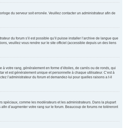
horloge du serveur soit erronée. Veuillez contacter un administrateur afin de
ateur du forum s’il est possible qu’il puisse installer l’archive de langue que
ns, veuillez vous rendre sur le site officiel (accessible depuis un des liens
e à votre rang, généralement en forme d’étoiles, de carrés ou de ronds, qui
tar et est généralement unique et personnelle à chaque utilisateur. C’est à
actez l’administrateur du forum et demandez-lui pour quelles raisons a t-il
eurs spéciaux, comme les modérateurs et les administrateurs. Dans la plupart
 afin d’augmenter votre rang sur le forum. Beaucoup de forums ne toléreront