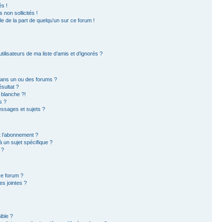
s !
non sollicités !
ble de la part de quelqu’un sur ce forum !
ilisateurs de ma liste d’amis et d’ignorés ?
dans un ou des forums ?
sultat ?
 blanche ?!
s ?
ssages et sujets ?
et l’abonnement ?
 un sujet spécifique ?
 ?
ce forum ?
s jointes ?
ible ?