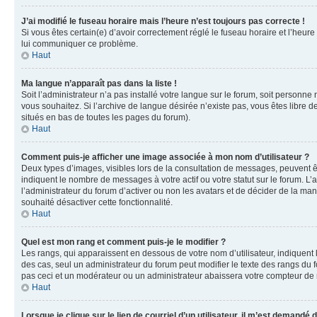
J’ai modifié le fuseau horaire mais l’heure n’est toujours pas correcte !
Si vous êtes certain(e) d’avoir correctement réglé le fuseau horaire et l’heure
lui communiquer ce problème.
Haut
Ma langue n’apparaît pas dans la liste !
Soit l’administrateur n’a pas installé votre langue sur le forum, soit personne
vous souhaitez. Si l’archive de langue désirée n’existe pas, vous êtes libre d
situés en bas de toutes les pages du forum).
Haut
Comment puis-je afficher une image associée à mon nom d’utilisateur ?
Deux types d’images, visibles lors de la consultation de messages, peuvent êt
indiquent le nombre de messages à votre actif ou votre statut sur le forum. L
l’administrateur du forum d’activer ou non les avatars et de décider de la mani
souhaité désactiver cette fonctionnalité.
Haut
Quel est mon rang et comment puis-je le modifier ?
Les rangs, qui apparaissent en dessous de votre nom d’utilisateur, indiquent 
des cas, seul un administrateur du forum peut modifier le texte des rangs d
pas ceci et un modérateur ou un administrateur abaissera votre compteur d
Haut
Lorsque je clique sur le lien de courriel d’un utilisateur, il m’est demandé