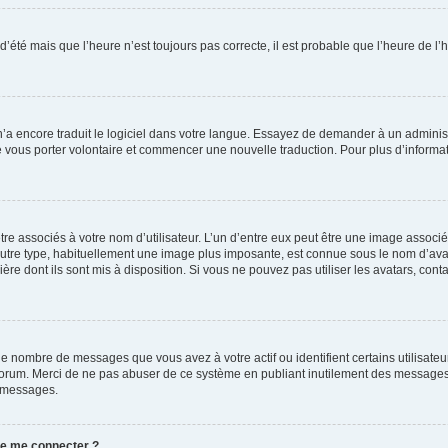
 d’été mais que l’heure n’est toujours pas correcte, il est probable que l’heure de l’
 n’a encore traduit le logiciel dans votre langue. Essayez de demander à un administr
e vous porter volontaire et commencer une nouvelle traduction. Pour plus d’informatio
re associés à votre nom d’utilisateur. L’un d’entre eux peut être une image associé
’autre type, habituellement une image plus imposante, est connue sous le nom d’ava
ère dont ils sont mis à disposition. Si vous ne pouvez pas utiliser les avatars, cont
le nombre de messages que vous avez à votre actif ou identifient certains utilisat
u forum. Merci de ne pas abuser de ce système en publiant inutilement des messages
e messages.
 de me connecter ?