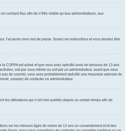
on en cochant
Oui
afin de n’être visible qu’aux administrateurs, aux
 sur
J’ai perdu mon mot de passe
. Suivez les instructions et vous devriez être
t de la COPPA est activé et que vous avez spécifié avoir en dessous de 13 ans
 activées, soit par vous-même ou soit par un administrateur, avant que vous
ecevez pas de courriel, vous avez probablement spécifié une mauvaise adresse de
correcte, essayez de contacter un administrateur.
les utilisateurs qui n’ont rien publiés depuis un certain temps afin de
mations sur les mineurs âgés de moins de 13 ans un consentement écrit des
otre forum, nous vous conseillons de contacter un conseiller juridique ou un