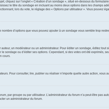
, cliquez sur l’onglet « Création d’un sondage », situé en-dessous du formulaire pri
sissez le titre du sondage en incluant au moins deux options dans les champs adé
ctionnant, lors du vote, le réglage des « Options par utilisateur ». Vous pouvez éga
i le nombre d’options que vous pouvez ajouter à un sondage vous semble trop restre
auteur, un modérateur ou un administrateur. Pour éditer un sondage, éditez tout s
er le sondage ou d’éditer ses options. Cependant, si des votes ont été exprimés, seu
n cours.
isateurs. Pour consulter, lire, publier ou réaliser n’importe quelle autre action, v
um, par groupe ou par utilisateur. L’administrateur du forum n’a peut-être pas auto
acter un administrateur du forum.