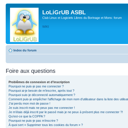
LoLiGrUB ASBL
Club Linux et Logiciels Libres du Borinage et Mons: forum
WIKI
Index du forum
Foire aux questions
Problèmes de connexion et d’inscription
Pourquoi ne puis-je pas me connecter ?
Pourquoi ai-je besoin de m’inscrire, après tout ?
Pourquoi suis-je déconnecté automatiquement ?
Comment puis-je empêcher l’affichage de mon nom d’utilisateur dans la liste des utilisa
J’ai perdu mon mot de passe !
Je suis inscrit mais ne peux pas me connecter !
Je m’étais déjà inscrit par le passé mais je ne peux à présent plus me connecter ?!
Qu’est-ce que la COPPA ?
Pourquoi ne puis-je pas m’inscrire ?
À quoi sert « Supprimer tous les cookies du forum » ?