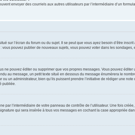
its peuvent envoyer des courriels aux autres utilisateurs par l’intermédiaire d’un for
tué sur l’écran du forum ou du sujet. Il se peut que vous ayez besoin d’être inscri
e : vous pouvez publier de nouveaux sujets, vous pouvez voter dans les sondages, e
us ne pouvez éditer ou supprimer que vos propres messages. Vous pouvez éditer u
pondu au message, un petit texte situé en dessous du message énumèrera le nombre de
r ou un administrateur, bien qu’ils puissent prendre l’initiative de rédiger une note 
é publiée.
e par l’intermédiaire de votre panneau de contrôle de l’utilisateur. Une fois créé
ignature qui sera insérée à tous vos messages en cochant la case appropriée dans vo