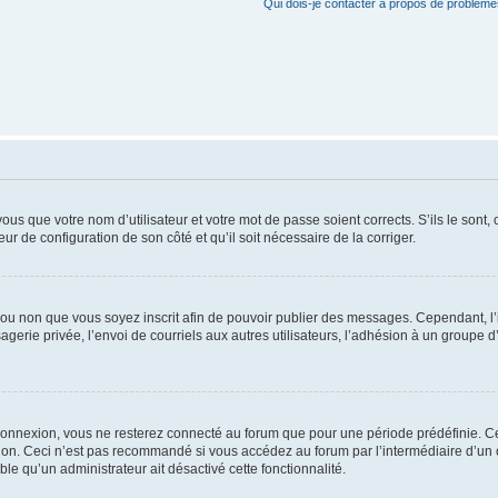
Qui dois-je contacter à propos de problèmes
us que votre nom d’utilisateur et votre mot de passe soient corrects. S’ils le sont,
eur de configuration de son côté et qu’il soit nécessaire de la corriger.
er ou non que vous soyez inscrit afin de pouvoir publier des messages. Cependant, 
erie privée, l’envoi de courriels aux autres utilisateurs, l’adhésion à un groupe d’
connexion, vous ne resterez connecté au forum que pour une période prédéfinie. Cec
xion. Ceci n’est pas recommandé si vous accédez au forum par l’intermédiaire d’un 
able qu’un administrateur ait désactivé cette fonctionnalité.