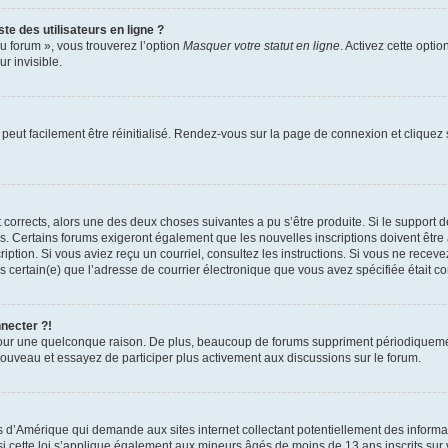
te des utilisateurs en ligne ?
u forum », vous trouverez l’option
Masquer votre statut en ligne
. Activez cette opti
r invisible.
peut facilement être réinitialisé. Rendez-vous sur la page de connexion et cliquez
nt corrects, alors une des deux choses suivantes a pu s’être produite. Si le suppor
es. Certains forums exigeront également que les nouvelles inscriptions doivent être
nscription. Si vous aviez reçu un courriel, consultez les instructions. Si vous ne r
êtes certain(e) que l’adresse de courrier électronique que vous avez spécifiée était 
nnecter ?!
pour une quelconque raison. De plus, beaucoup de forums suppriment périodiquement 
à nouveau et essayez de participer plus activement aux discussions sur le forum.
is d’Amérique qui demande aux sites internet collectant potentiellement des infor
 cette loi s’applique également aux mineurs âgés de moins de 13 ans inscrits sur v