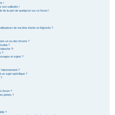
s !
non sollicités !
ble de la part de quelqu’un sur ce forum !
ilisateurs de ma liste d’amis et d’ignorés ?
dans un ou des forums ?
sultat ?
 blanche ?!
s ?
ssages et sujets ?
et l’abonnement ?
 un sujet spécifique ?
 ?
ce forum ?
s jointes ?
ible ?