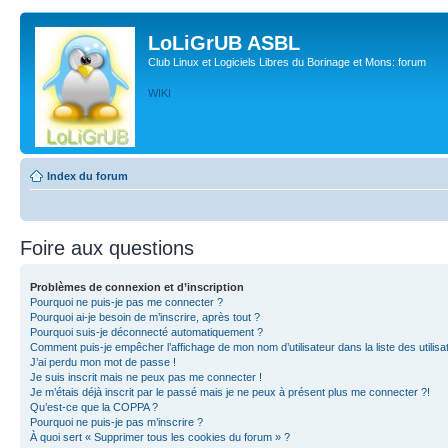
LoLiGrUB ASBL
Club Linux et Logiciels Libres du Borinage et Mons: forum
WIKI
Index du forum
Foire aux questions
Problèmes de connexion et d’inscription
Pourquoi ne puis-je pas me connecter ?
Pourquoi ai-je besoin de m’inscrire, après tout ?
Pourquoi suis-je déconnecté automatiquement ?
Comment puis-je empêcher l’affichage de mon nom d’utilisateur dans la liste des utilisa
J’ai perdu mon mot de passe !
Je suis inscrit mais ne peux pas me connecter !
Je m’étais déjà inscrit par le passé mais je ne peux à présent plus me connecter ?!
Qu’est-ce que la COPPA ?
Pourquoi ne puis-je pas m’inscrire ?
À quoi sert « Supprimer tous les cookies du forum » ?