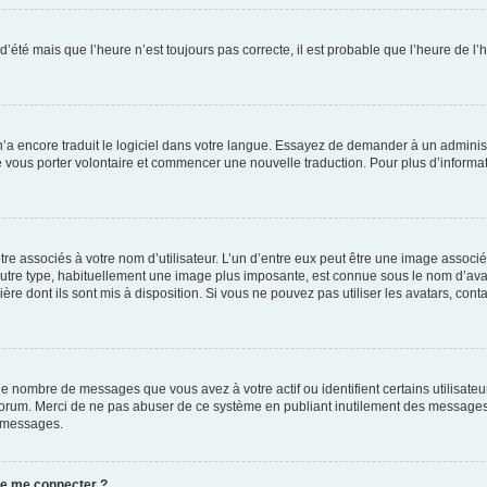
 d’été mais que l’heure n’est toujours pas correcte, il est probable que l’heure de l’
 n’a encore traduit le logiciel dans votre langue. Essayez de demander à un administr
e vous porter volontaire et commencer une nouvelle traduction. Pour plus d’informatio
re associés à votre nom d’utilisateur. L’un d’entre eux peut être une image associé
’autre type, habituellement une image plus imposante, est connue sous le nom d’ava
ère dont ils sont mis à disposition. Si vous ne pouvez pas utiliser les avatars, cont
le nombre de messages que vous avez à votre actif ou identifient certains utilisat
u forum. Merci de ne pas abuser de ce système en publiant inutilement des messages
e messages.
 de me connecter ?