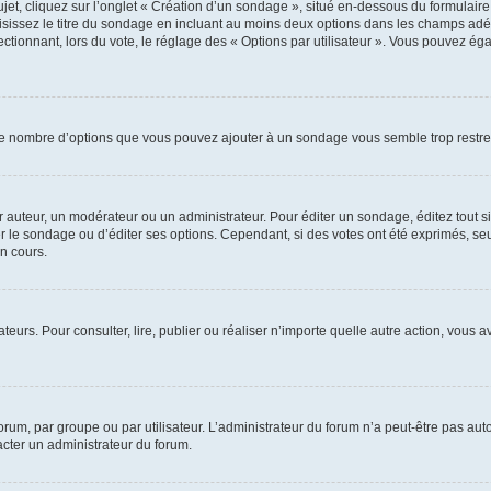
, cliquez sur l’onglet « Création d’un sondage », situé en-dessous du formulaire pri
sissez le titre du sondage en incluant au moins deux options dans les champs adé
ctionnant, lors du vote, le réglage des « Options par utilisateur ». Vous pouvez éga
i le nombre d’options que vous pouvez ajouter à un sondage vous semble trop restre
auteur, un modérateur ou un administrateur. Pour éditer un sondage, éditez tout s
er le sondage ou d’éditer ses options. Cependant, si des votes ont été exprimés, seu
n cours.
isateurs. Pour consulter, lire, publier ou réaliser n’importe quelle autre action, v
um, par groupe ou par utilisateur. L’administrateur du forum n’a peut-être pas auto
acter un administrateur du forum.