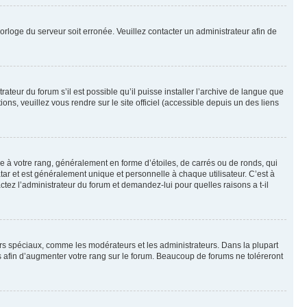
horloge du serveur soit erronée. Veuillez contacter un administrateur afin de
ateur du forum s’il est possible qu’il puisse installer l’archive de langue que
ns, veuillez vous rendre sur le site officiel (accessible depuis un des liens
e à votre rang, généralement en forme d’étoiles, de carrés ou de ronds, qui
tar et est généralement unique et personnelle à chaque utilisateur. C’est à
actez l’administrateur du forum et demandez-lui pour quelles raisons a t-il
eurs spéciaux, comme les modérateurs et les administrateurs. Dans la plupart
 afin d’augmenter votre rang sur le forum. Beaucoup de forums ne toléreront