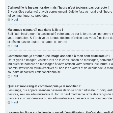
J’ai modifié le fuseau horaire mais l’heure n’est toujours pas correcte !
Si vous êtes certain(e) d’avoir correctement réglé le fuseau horaire et l’heure
lui communiquer ce problème.
Haut
Ma langue n’apparaît pas dans la liste !
Soit l’administrateur n’a pas installé votre langue sur le forum, soit personne
vous souhaitez. Si l’archive de langue désirée n’existe pas, vous êtes libre d
situés en bas de toutes les pages du forum).
Haut
Comment puis-je afficher une image associée à mon nom d’utilisateur ?
Deux types d’images, visibles lors de la consultation de messages, peuvent êt
indiquent le nombre de messages à votre actif ou votre statut sur le forum. L
l’administrateur du forum d’activer ou non les avatars et de décider de la mani
souhaité désactiver cette fonctionnalité.
Haut
Quel est mon rang et comment puis-je le modifier ?
Les rangs, qui apparaissent en dessous de votre nom d’utilisateur, indiquent 
des cas, seul un administrateur du forum peut modifier le texte des rangs d
pas ceci et un modérateur ou un administrateur abaissera votre compteur d
Haut
Lorsque je clique sur le lien de courriel d’un utilisateur, il m’est demandé