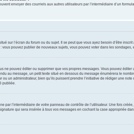
its peuvent envoyer des courriels aux autres utilisateurs par l’intermédiaire d’un for
tué sur l’écran du forum ou du sujet. Il se peut que vous ayez besoin d’être inscri
e : vous pouvez publier de nouveaux sujets, vous pouvez voter dans les sondages, e
us ne pouvez éditer ou supprimer que vos propres messages. Vous pouvez éditer u
pondu au message, un petit texte situé en dessous du message énumèrera le nombre de
r ou un administrateur, bien qu’ils puissent prendre l’initiative de rédiger une note 
é publiée.
e par l’intermédiaire de votre panneau de contrôle de l’utilisateur. Une fois créé
ignature qui sera insérée à tous vos messages en cochant la case appropriée dans vo