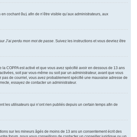
on en cochant
Oui
afin de n’être visible qu’aux administrateurs, aux
 sur
J’ai perdu mon mot de passe
. Suivez les instructions et vous devriez être
t de la COPPA est activé et que vous avez spécifié avoir en dessous de 13 ans
 activées, soit par vous-même ou soit par un administrateur, avant que vous
ecevez pas de courriel, vous avez probablement spécifié une mauvaise adresse de
correcte, essayez de contacter un administrateur.
les utilisateurs qui n’ont rien publiés depuis un certain temps afin de
mations sur les mineurs âgés de moins de 13 ans un consentement écrit des
otre forum, nous vous conseillons de contacter un conseiller juridique ou un