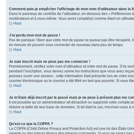
Comment puis-je empêcher l’affichage de mon nom d’utilisateur dans la lis
Dans le panneau de contrôle de l’utilisateur, en-dessous des « Préférences d
modérateurs et à vous-même. Vous serez compté(e) comme étant un utilisateu
Haut
J’ai perdu mon mot de passe !
Pas de panique ! Bien que votre mot de passe ne puisse pas être récupéré, il 
en mesure de pouvoir vous connecter de nouveau dans peu de temps.
Haut
Je suis inscrit mais ne peux pas me connecter !
Premièrement, vérifiez votre nom d’utilisateur et votre mot de passe. S’ils so
pendant l’inscription, vous devrez suivre les instructions que vous avez reçu
puissiez ouvrir une session ; cette information était présente lors de votre i
courrier électronique ou le courriel a été filtré en tant que pourriel. Si vous 
Haut
Je m’étais déjà inscrit par le passé mais je ne peux à présent plus me co
Il est possible qu’un administrateur ait désactivé ou supprimé votre compte 
réduire la taille de leur base de données. Si tel était le cas, inscrivez-vous 
Haut
Qu’est-ce que la COPPA ?
La COPPA (Child Online Privacy and Protection Act) est une loi des États-Un
parents ou des tuteurs légaux des mineurs concernés. Si vous ne savez pas si