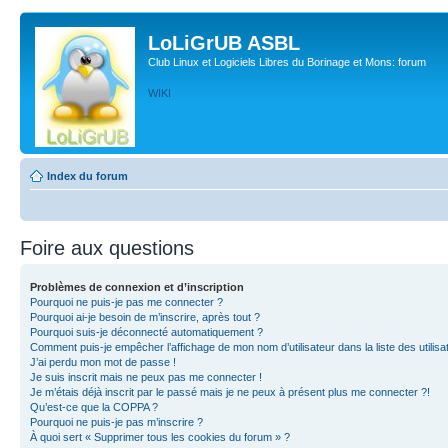
LoLiGrUB ASBL
Club Linux et Logiciels Libres du Borinage et Mons: forum
WIKI
Index du forum
Foire aux questions
Problèmes de connexion et d’inscription
Pourquoi ne puis-je pas me connecter ?
Pourquoi ai-je besoin de m’inscrire, après tout ?
Pourquoi suis-je déconnecté automatiquement ?
Comment puis-je empêcher l’affichage de mon nom d’utilisateur dans la liste des utilisa
J’ai perdu mon mot de passe !
Je suis inscrit mais ne peux pas me connecter !
Je m’étais déjà inscrit par le passé mais je ne peux à présent plus me connecter ?!
Qu’est-ce que la COPPA ?
Pourquoi ne puis-je pas m’inscrire ?
À quoi sert « Supprimer tous les cookies du forum » ?