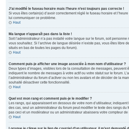
J’ai modifié le fuseau horaire mais l’heure n’est toujours pas correcte !
Si vous êtes certain(e) d’avoir correctement réglé le fuseau horaire et l’heure
lui communiquer ce problème.
Haut
Ma langue n’apparaît pas dans la liste !
Soit l’administrateur n’a pas installé votre langue sur le forum, soit personne
vous souhaitez. Si l’archive de langue désirée n’existe pas, vous êtes libre d
situés en bas de toutes les pages du forum).
Haut
Comment puis-je afficher une image associée à mon nom d’utilisateur ?
Deux types d’images, visibles lors de la consultation de messages, peuvent êt
indiquent le nombre de messages à votre actif ou votre statut sur le forum. L
l’administrateur du forum d’activer ou non les avatars et de décider de la mani
souhaité désactiver cette fonctionnalité.
Haut
Quel est mon rang et comment puis-je le modifier ?
Les rangs, qui apparaissent en dessous de votre nom d’utilisateur, indiquent 
des cas, seul un administrateur du forum peut modifier le texte des rangs d
pas ceci et un modérateur ou un administrateur abaissera votre compteur d
Haut
Lorsque je clique sur le lien de courriel d’un utilisateur, il m’est demandé