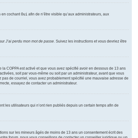
on en cochant
Oui
afin de n’être visible qu’aux administrateurs, aux
 sur
J’ai perdu mon mot de passe
. Suivez les instructions et vous devriez être
t de la COPPA est activé et que vous avez spécifié avoir en dessous de 13 ans
 activées, soit par vous-même ou soit par un administrateur, avant que vous
ecevez pas de courriel, vous avez probablement spécifié une mauvaise adresse de
correcte, essayez de contacter un administrateur.
les utilisateurs qui n’ont rien publiés depuis un certain temps afin de
mations sur les mineurs âgés de moins de 13 ans un consentement écrit des
otre forum, nous vous conseillons de contacter un conseiller juridique ou un