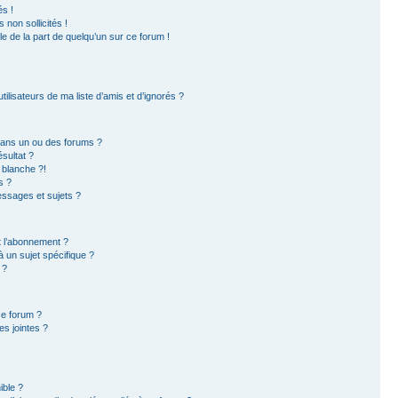
s !
non sollicités !
ble de la part de quelqu’un sur ce forum !
ilisateurs de ma liste d’amis et d’ignorés ?
dans un ou des forums ?
sultat ?
 blanche ?!
s ?
ssages et sujets ?
et l’abonnement ?
 un sujet spécifique ?
 ?
ce forum ?
s jointes ?
ible ?