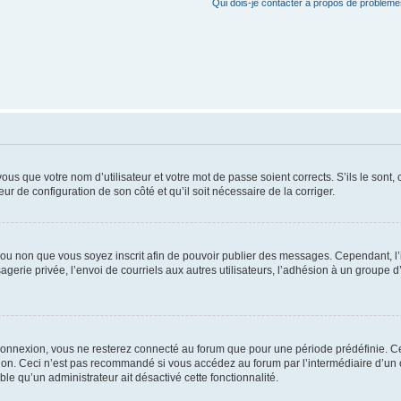
Qui dois-je contacter à propos de problèmes
us que votre nom d’utilisateur et votre mot de passe soient corrects. S’ils le sont,
eur de configuration de son côté et qu’il soit nécessaire de la corriger.
er ou non que vous soyez inscrit afin de pouvoir publier des messages. Cependant, 
erie privée, l’envoi de courriels aux autres utilisateurs, l’adhésion à un groupe d’
connexion, vous ne resterez connecté au forum que pour une période prédéfinie. Cec
xion. Ceci n’est pas recommandé si vous accédez au forum par l’intermédiaire d’un 
able qu’un administrateur ait désactivé cette fonctionnalité.