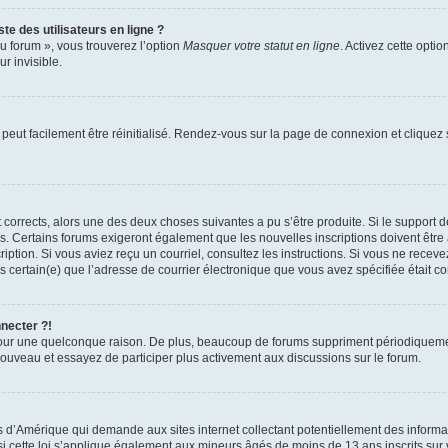
te des utilisateurs en ligne ?
u forum », vous trouverez l’option
Masquer votre statut en ligne
. Activez cette opti
r invisible.
peut facilement être réinitialisé. Rendez-vous sur la page de connexion et cliquez
nt corrects, alors une des deux choses suivantes a pu s’être produite. Si le suppor
es. Certains forums exigeront également que les nouvelles inscriptions doivent être
nscription. Si vous aviez reçu un courriel, consultez les instructions. Si vous ne r
êtes certain(e) que l’adresse de courrier électronique que vous avez spécifiée était 
nnecter ?!
pour une quelconque raison. De plus, beaucoup de forums suppriment périodiquement 
à nouveau et essayez de participer plus activement aux discussions sur le forum.
is d’Amérique qui demande aux sites internet collectant potentiellement des infor
 cette loi s’applique également aux mineurs âgés de moins de 13 ans inscrits sur v