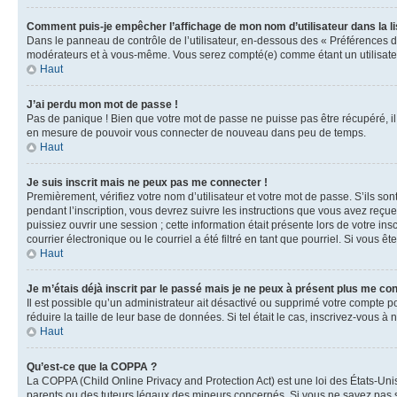
Comment puis-je empêcher l’affichage de mon nom d’utilisateur dans la lis
Dans le panneau de contrôle de l’utilisateur, en-dessous des « Préférences d
modérateurs et à vous-même. Vous serez compté(e) comme étant un utilisateu
Haut
J’ai perdu mon mot de passe !
Pas de panique ! Bien que votre mot de passe ne puisse pas être récupéré, il 
en mesure de pouvoir vous connecter de nouveau dans peu de temps.
Haut
Je suis inscrit mais ne peux pas me connecter !
Premièrement, vérifiez votre nom d’utilisateur et votre mot de passe. S’ils so
pendant l’inscription, vous devrez suivre les instructions que vous avez reçu
puissiez ouvrir une session ; cette information était présente lors de votre i
courrier électronique ou le courriel a été filtré en tant que pourriel. Si vous 
Haut
Je m’étais déjà inscrit par le passé mais je ne peux à présent plus me co
Il est possible qu’un administrateur ait désactivé ou supprimé votre compte 
réduire la taille de leur base de données. Si tel était le cas, inscrivez-vous 
Haut
Qu’est-ce que la COPPA ?
La COPPA (Child Online Privacy and Protection Act) est une loi des États-Un
parents ou des tuteurs légaux des mineurs concernés. Si vous ne savez pas si