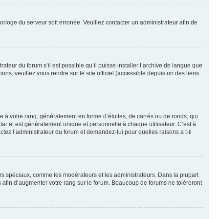
horloge du serveur soit erronée. Veuillez contacter un administrateur afin de
ateur du forum s’il est possible qu’il puisse installer l’archive de langue que
ns, veuillez vous rendre sur le site officiel (accessible depuis un des liens
e à votre rang, généralement en forme d’étoiles, de carrés ou de ronds, qui
tar et est généralement unique et personnelle à chaque utilisateur. C’est à
actez l’administrateur du forum et demandez-lui pour quelles raisons a t-il
eurs spéciaux, comme les modérateurs et les administrateurs. Dans la plupart
 afin d’augmenter votre rang sur le forum. Beaucoup de forums ne toléreront