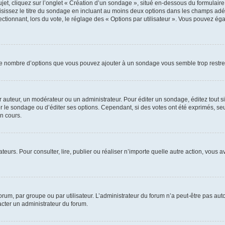
, cliquez sur l’onglet « Création d’un sondage », situé en-dessous du formulaire pri
sissez le titre du sondage en incluant au moins deux options dans les champs adé
ctionnant, lors du vote, le réglage des « Options par utilisateur ». Vous pouvez éga
i le nombre d’options que vous pouvez ajouter à un sondage vous semble trop restre
auteur, un modérateur ou un administrateur. Pour éditer un sondage, éditez tout s
er le sondage ou d’éditer ses options. Cependant, si des votes ont été exprimés, seu
n cours.
isateurs. Pour consulter, lire, publier ou réaliser n’importe quelle autre action, v
um, par groupe ou par utilisateur. L’administrateur du forum n’a peut-être pas auto
acter un administrateur du forum.