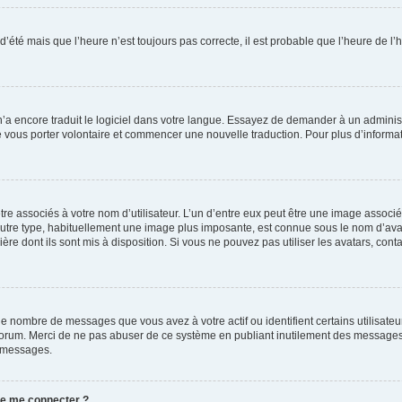
 d’été mais que l’heure n’est toujours pas correcte, il est probable que l’heure de l’
 n’a encore traduit le logiciel dans votre langue. Essayez de demander à un administr
e vous porter volontaire et commencer une nouvelle traduction. Pour plus d’informatio
re associés à votre nom d’utilisateur. L’un d’entre eux peut être une image associé
’autre type, habituellement une image plus imposante, est connue sous le nom d’ava
ère dont ils sont mis à disposition. Si vous ne pouvez pas utiliser les avatars, cont
le nombre de messages que vous avez à votre actif ou identifient certains utilisat
u forum. Merci de ne pas abuser de ce système en publiant inutilement des messages
e messages.
 de me connecter ?