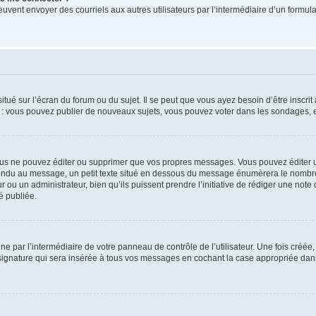
its peuvent envoyer des courriels aux autres utilisateurs par l’intermédiaire d’un for
tué sur l’écran du forum ou du sujet. Il se peut que vous ayez besoin d’être inscri
e : vous pouvez publier de nouveaux sujets, vous pouvez voter dans les sondages, e
us ne pouvez éditer ou supprimer que vos propres messages. Vous pouvez éditer u
pondu au message, un petit texte situé en dessous du message énumèrera le nombre de
r ou un administrateur, bien qu’ils puissent prendre l’initiative de rédiger une note 
é publiée.
e par l’intermédiaire de votre panneau de contrôle de l’utilisateur. Une fois créé
ignature qui sera insérée à tous vos messages en cochant la case appropriée dans vo