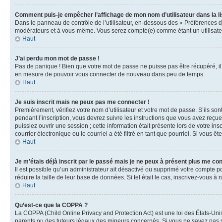
Comment puis-je empêcher l’affichage de mon nom d’utilisateur dans la lis
Dans le panneau de contrôle de l’utilisateur, en-dessous des « Préférences d
modérateurs et à vous-même. Vous serez compté(e) comme étant un utilisateu
Haut
J’ai perdu mon mot de passe !
Pas de panique ! Bien que votre mot de passe ne puisse pas être récupéré, il 
en mesure de pouvoir vous connecter de nouveau dans peu de temps.
Haut
Je suis inscrit mais ne peux pas me connecter !
Premièrement, vérifiez votre nom d’utilisateur et votre mot de passe. S’ils so
pendant l’inscription, vous devrez suivre les instructions que vous avez reçu
puissiez ouvrir une session ; cette information était présente lors de votre i
courrier électronique ou le courriel a été filtré en tant que pourriel. Si vous 
Haut
Je m’étais déjà inscrit par le passé mais je ne peux à présent plus me co
Il est possible qu’un administrateur ait désactivé ou supprimé votre compte 
réduire la taille de leur base de données. Si tel était le cas, inscrivez-vous 
Haut
Qu’est-ce que la COPPA ?
La COPPA (Child Online Privacy and Protection Act) est une loi des États-Un
parents ou des tuteurs légaux des mineurs concernés. Si vous ne savez pas si