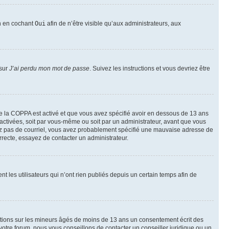
on en cochant
Oui
afin de n’être visible qu’aux administrateurs, aux
 sur
J’ai perdu mon mot de passe
. Suivez les instructions et vous devriez être
t de la COPPA est activé et que vous avez spécifié avoir en dessous de 13 ans
 activées, soit par vous-même ou soit par un administrateur, avant que vous
ecevez pas de courriel, vous avez probablement spécifié une mauvaise adresse de
correcte, essayez de contacter un administrateur.
les utilisateurs qui n’ont rien publiés depuis un certain temps afin de
mations sur les mineurs âgés de moins de 13 ans un consentement écrit des
otre forum, nous vous conseillons de contacter un conseiller juridique ou un