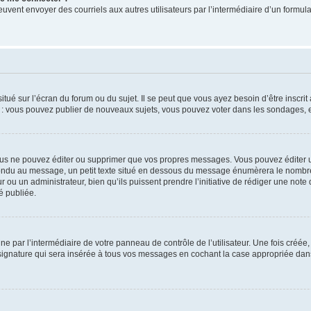
its peuvent envoyer des courriels aux autres utilisateurs par l’intermédiaire d’un for
tué sur l’écran du forum ou du sujet. Il se peut que vous ayez besoin d’être inscri
e : vous pouvez publier de nouveaux sujets, vous pouvez voter dans les sondages, e
us ne pouvez éditer ou supprimer que vos propres messages. Vous pouvez éditer u
pondu au message, un petit texte situé en dessous du message énumèrera le nombre de
r ou un administrateur, bien qu’ils puissent prendre l’initiative de rédiger une note 
é publiée.
e par l’intermédiaire de votre panneau de contrôle de l’utilisateur. Une fois créé
ignature qui sera insérée à tous vos messages en cochant la case appropriée dans vo