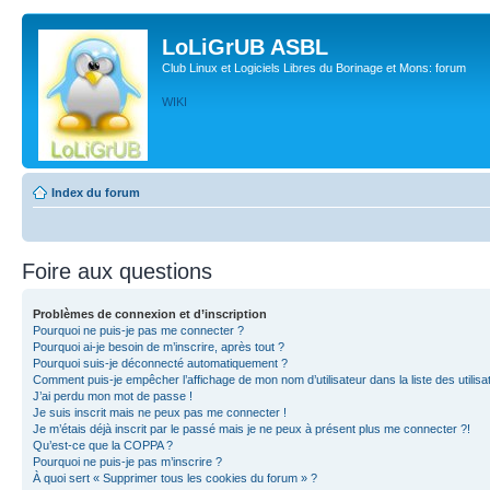
LoLiGrUB ASBL
Club Linux et Logiciels Libres du Borinage et Mons: forum
WIKI
Index du forum
Foire aux questions
Problèmes de connexion et d’inscription
Pourquoi ne puis-je pas me connecter ?
Pourquoi ai-je besoin de m’inscrire, après tout ?
Pourquoi suis-je déconnecté automatiquement ?
Comment puis-je empêcher l’affichage de mon nom d’utilisateur dans la liste des utilisa
J’ai perdu mon mot de passe !
Je suis inscrit mais ne peux pas me connecter !
Je m’étais déjà inscrit par le passé mais je ne peux à présent plus me connecter ?!
Qu’est-ce que la COPPA ?
Pourquoi ne puis-je pas m’inscrire ?
À quoi sert « Supprimer tous les cookies du forum » ?