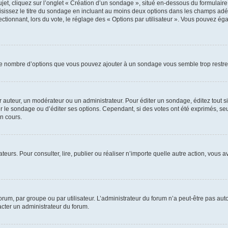
, cliquez sur l’onglet « Création d’un sondage », situé en-dessous du formulaire pri
sissez le titre du sondage en incluant au moins deux options dans les champs adé
ctionnant, lors du vote, le réglage des « Options par utilisateur ». Vous pouvez éga
i le nombre d’options que vous pouvez ajouter à un sondage vous semble trop restre
auteur, un modérateur ou un administrateur. Pour éditer un sondage, éditez tout s
er le sondage ou d’éditer ses options. Cependant, si des votes ont été exprimés, seu
n cours.
isateurs. Pour consulter, lire, publier ou réaliser n’importe quelle autre action, v
um, par groupe ou par utilisateur. L’administrateur du forum n’a peut-être pas auto
acter un administrateur du forum.