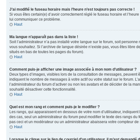
J’ai modifié le fuseau horaire mais l’heure n’est toujours pas correcte !
Si vous êtes certain(e) d’avoir correctement réglé le fuseau horaire et l’heure
lui communiquer ce problème.
Haut
Ma langue n’apparaît pas dans la liste !
Soit l’administrateur n’a pas installé votre langue sur le forum, soit personne
vous souhaitez. Si l’archive de langue désirée n’existe pas, vous êtes libre d
situés en bas de toutes les pages du forum).
Haut
Comment puis-je afficher une image associée à mon nom d’utilisateur ?
Deux types d’images, visibles lors de la consultation de messages, peuvent êt
indiquent le nombre de messages à votre actif ou votre statut sur le forum. L
l’administrateur du forum d’activer ou non les avatars et de décider de la mani
souhaité désactiver cette fonctionnalité.
Haut
Quel est mon rang et comment puis-je le modifier ?
Les rangs, qui apparaissent en dessous de votre nom d’utilisateur, indiquent 
des cas, seul un administrateur du forum peut modifier le texte des rangs d
pas ceci et un modérateur ou un administrateur abaissera votre compteur d
Haut
Lorsque je clique sur le lien de courriel d’un utilisateur, il m’est demandé