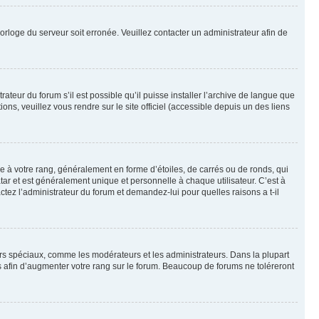
horloge du serveur soit erronée. Veuillez contacter un administrateur afin de
ateur du forum s’il est possible qu’il puisse installer l’archive de langue que
ns, veuillez vous rendre sur le site officiel (accessible depuis un des liens
e à votre rang, généralement en forme d’étoiles, de carrés ou de ronds, qui
tar et est généralement unique et personnelle à chaque utilisateur. C’est à
actez l’administrateur du forum et demandez-lui pour quelles raisons a t-il
eurs spéciaux, comme les modérateurs et les administrateurs. Dans la plupart
 afin d’augmenter votre rang sur le forum. Beaucoup de forums ne toléreront