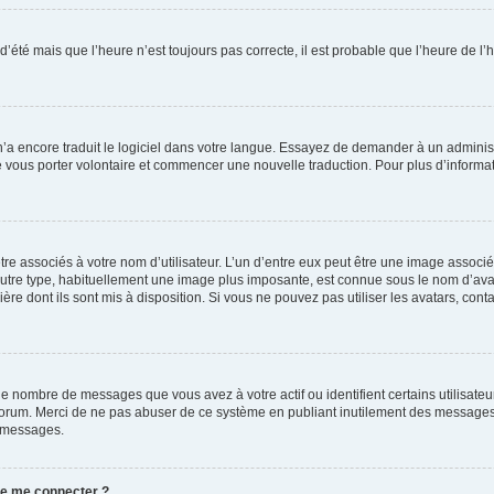
 d’été mais que l’heure n’est toujours pas correcte, il est probable que l’heure de l’
 n’a encore traduit le logiciel dans votre langue. Essayez de demander à un administr
e vous porter volontaire et commencer une nouvelle traduction. Pour plus d’informatio
re associés à votre nom d’utilisateur. L’un d’entre eux peut être une image associé
’autre type, habituellement une image plus imposante, est connue sous le nom d’ava
ère dont ils sont mis à disposition. Si vous ne pouvez pas utiliser les avatars, cont
le nombre de messages que vous avez à votre actif ou identifient certains utilisat
u forum. Merci de ne pas abuser de ce système en publiant inutilement des messages
e messages.
 de me connecter ?