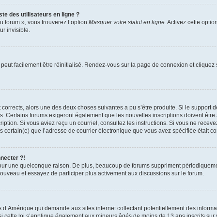
te des utilisateurs en ligne ?
u forum », vous trouverez l’option
Masquer votre statut en ligne
. Activez cette opti
r invisible.
peut facilement être réinitialisé. Rendez-vous sur la page de connexion et cliquez
nt corrects, alors une des deux choses suivantes a pu s’être produite. Si le suppor
es. Certains forums exigeront également que les nouvelles inscriptions doivent être
nscription. Si vous aviez reçu un courriel, consultez les instructions. Si vous ne r
êtes certain(e) que l’adresse de courrier électronique que vous avez spécifiée était 
nnecter ?!
pour une quelconque raison. De plus, beaucoup de forums suppriment périodiquement 
à nouveau et essayez de participer plus activement aux discussions sur le forum.
is d’Amérique qui demande aux sites internet collectant potentiellement des infor
 cette loi s’applique également aux mineurs âgés de moins de 13 ans inscrits sur v