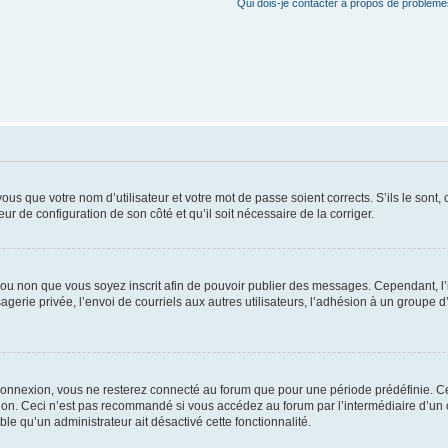
Qui dois-je contacter à propos de problèmes
us que votre nom d’utilisateur et votre mot de passe soient corrects. S’ils le sont,
eur de configuration de son côté et qu’il soit nécessaire de la corriger.
er ou non que vous soyez inscrit afin de pouvoir publier des messages. Cependant, 
erie privée, l’envoi de courriels aux autres utilisateurs, l’adhésion à un groupe d’
connexion, vous ne resterez connecté au forum que pour une période prédéfinie. Cec
xion. Ceci n’est pas recommandé si vous accédez au forum par l’intermédiaire d’un 
able qu’un administrateur ait désactivé cette fonctionnalité.