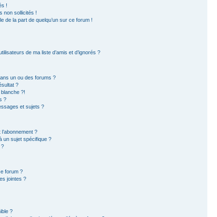
s !
non sollicités !
ble de la part de quelqu’un sur ce forum !
ilisateurs de ma liste d’amis et d’ignorés ?
dans un ou des forums ?
sultat ?
 blanche ?!
s ?
ssages et sujets ?
et l’abonnement ?
 un sujet spécifique ?
 ?
ce forum ?
s jointes ?
ible ?