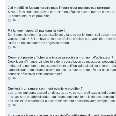
J’ai modifié le fuseau horaire mais l’heure n’est toujours pas correcte !
Si vous êtes certain(e) d’avoir correctement réglé le fuseau horaire et l’heure
lui communiquer ce problème.
Haut
Ma langue n’apparaît pas dans la liste !
Soit l’administrateur n’a pas installé votre langue sur le forum, soit personne
vous souhaitez. Si l’archive de langue désirée n’existe pas, vous êtes libre d
situés en bas de toutes les pages du forum).
Haut
Comment puis-je afficher une image associée à mon nom d’utilisateur ?
Deux types d’images, visibles lors de la consultation de messages, peuvent êt
indiquent le nombre de messages à votre actif ou votre statut sur le forum. L
l’administrateur du forum d’activer ou non les avatars et de décider de la mani
souhaité désactiver cette fonctionnalité.
Haut
Quel est mon rang et comment puis-je le modifier ?
Les rangs, qui apparaissent en dessous de votre nom d’utilisateur, indiquent 
des cas, seul un administrateur du forum peut modifier le texte des rangs d
pas ceci et un modérateur ou un administrateur abaissera votre compteur d
Haut
Lorsque je clique sur le lien de courriel d’un utilisateur, il m’est demandé