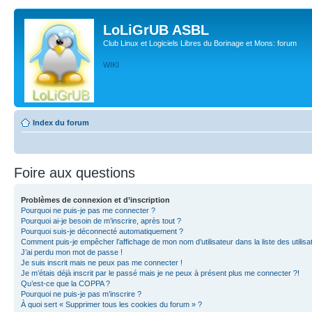
LoLiGrUB ASBL
Club Linux et Logiciels Libres du Borinage et Mons: forum
WIKI
Index du forum
Foire aux questions
Problèmes de connexion et d’inscription
Pourquoi ne puis-je pas me connecter ?
Pourquoi ai-je besoin de m’inscrire, après tout ?
Pourquoi suis-je déconnecté automatiquement ?
Comment puis-je empêcher l’affichage de mon nom d’utilisateur dans la liste des utilisa
J’ai perdu mon mot de passe !
Je suis inscrit mais ne peux pas me connecter !
Je m’étais déjà inscrit par le passé mais je ne peux à présent plus me connecter ?!
Qu’est-ce que la COPPA ?
Pourquoi ne puis-je pas m’inscrire ?
À quoi sert « Supprimer tous les cookies du forum » ?