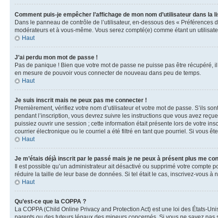
Comment puis-je empêcher l’affichage de mon nom d’utilisateur dans la lis
Dans le panneau de contrôle de l’utilisateur, en-dessous des « Préférences d
modérateurs et à vous-même. Vous serez compté(e) comme étant un utilisateu
Haut
J’ai perdu mon mot de passe !
Pas de panique ! Bien que votre mot de passe ne puisse pas être récupéré, il 
en mesure de pouvoir vous connecter de nouveau dans peu de temps.
Haut
Je suis inscrit mais ne peux pas me connecter !
Premièrement, vérifiez votre nom d’utilisateur et votre mot de passe. S’ils so
pendant l’inscription, vous devrez suivre les instructions que vous avez reçu
puissiez ouvrir une session ; cette information était présente lors de votre i
courrier électronique ou le courriel a été filtré en tant que pourriel. Si vous 
Haut
Je m’étais déjà inscrit par le passé mais je ne peux à présent plus me co
Il est possible qu’un administrateur ait désactivé ou supprimé votre compte 
réduire la taille de leur base de données. Si tel était le cas, inscrivez-vous 
Haut
Qu’est-ce que la COPPA ?
La COPPA (Child Online Privacy and Protection Act) est une loi des États-Un
parents ou des tuteurs légaux des mineurs concernés. Si vous ne savez pas si