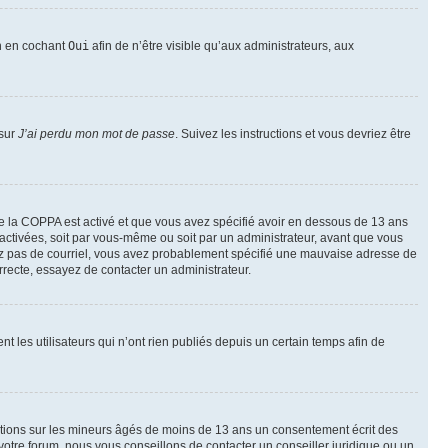
on en cochant
Oui
afin de n’être visible qu’aux administrateurs, aux
 sur
J’ai perdu mon mot de passe
. Suivez les instructions et vous devriez être
t de la COPPA est activé et que vous avez spécifié avoir en dessous de 13 ans
 activées, soit par vous-même ou soit par un administrateur, avant que vous
ecevez pas de courriel, vous avez probablement spécifié une mauvaise adresse de
correcte, essayez de contacter un administrateur.
les utilisateurs qui n’ont rien publiés depuis un certain temps afin de
mations sur les mineurs âgés de moins de 13 ans un consentement écrit des
otre forum, nous vous conseillons de contacter un conseiller juridique ou un