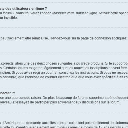
te des utilisateurs en ligne ?
u forum », vous trouverez l’option
Masquer votre statut en ligne
. Activez cette opti
r invisible.
peut facilement être réinitialisé. Rendez-vous sur la page de connexion et cliquez
nt corrects, alors une des deux choses suivantes a pu s’être produite. Si le suppor
es. Certains forums exigeront également que les nouvelles inscriptions doivent être
nscription. Si vous aviez reçu un courriel, consultez les instructions. Si vous ne r
êtes certain(e) que l’adresse de courrier électronique que vous avez spécifiée était 
nnecter ?!
pour une quelconque raison. De plus, beaucoup de forums suppriment périodiquement 
à nouveau et essayez de participer plus activement aux discussions sur le forum.
is d’Amérique qui demande aux sites internet collectant potentiellement des infor
 cette loi s’applique également aux mineurs âgés de moins de 13 ans inscrits sur v