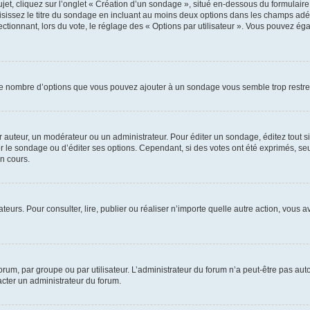
, cliquez sur l’onglet « Création d’un sondage », situé en-dessous du formulaire pri
sissez le titre du sondage en incluant au moins deux options dans les champs adé
ctionnant, lors du vote, le réglage des « Options par utilisateur ». Vous pouvez éga
i le nombre d’options que vous pouvez ajouter à un sondage vous semble trop restre
auteur, un modérateur ou un administrateur. Pour éditer un sondage, éditez tout s
er le sondage ou d’éditer ses options. Cependant, si des votes ont été exprimés, seu
n cours.
isateurs. Pour consulter, lire, publier ou réaliser n’importe quelle autre action, v
um, par groupe ou par utilisateur. L’administrateur du forum n’a peut-être pas auto
acter un administrateur du forum.