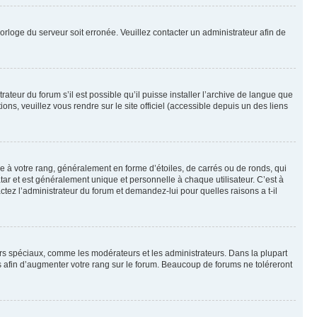
horloge du serveur soit erronée. Veuillez contacter un administrateur afin de
ateur du forum s’il est possible qu’il puisse installer l’archive de langue que
ns, veuillez vous rendre sur le site officiel (accessible depuis un des liens
e à votre rang, généralement en forme d’étoiles, de carrés ou de ronds, qui
tar et est généralement unique et personnelle à chaque utilisateur. C’est à
actez l’administrateur du forum et demandez-lui pour quelles raisons a t-il
eurs spéciaux, comme les modérateurs et les administrateurs. Dans la plupart
 afin d’augmenter votre rang sur le forum. Beaucoup de forums ne toléreront