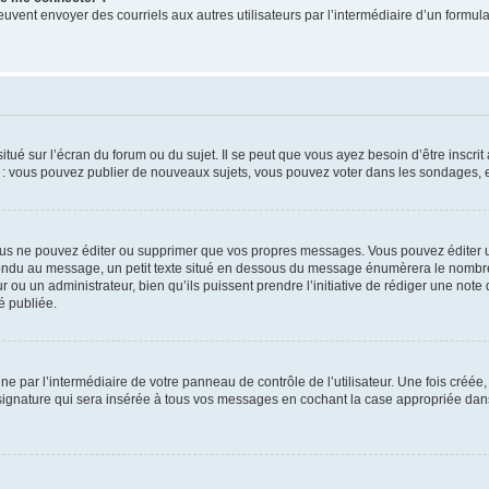
its peuvent envoyer des courriels aux autres utilisateurs par l’intermédiaire d’un for
tué sur l’écran du forum ou du sujet. Il se peut que vous ayez besoin d’être inscri
e : vous pouvez publier de nouveaux sujets, vous pouvez voter dans les sondages, e
us ne pouvez éditer ou supprimer que vos propres messages. Vous pouvez éditer u
pondu au message, un petit texte situé en dessous du message énumèrera le nombre de
r ou un administrateur, bien qu’ils puissent prendre l’initiative de rédiger une note 
é publiée.
e par l’intermédiaire de votre panneau de contrôle de l’utilisateur. Une fois créé
ignature qui sera insérée à tous vos messages en cochant la case appropriée dans vo