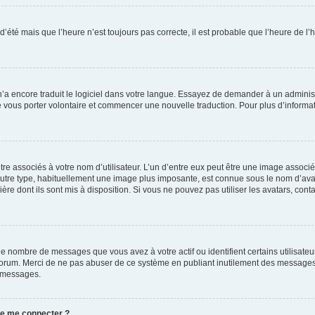
 d’été mais que l’heure n’est toujours pas correcte, il est probable que l’heure de l’
 n’a encore traduit le logiciel dans votre langue. Essayez de demander à un administr
e vous porter volontaire et commencer une nouvelle traduction. Pour plus d’informatio
re associés à votre nom d’utilisateur. L’un d’entre eux peut être une image associé
’autre type, habituellement une image plus imposante, est connue sous le nom d’ava
ère dont ils sont mis à disposition. Si vous ne pouvez pas utiliser les avatars, cont
le nombre de messages que vous avez à votre actif ou identifient certains utilisat
u forum. Merci de ne pas abuser de ce système en publiant inutilement des messages
e messages.
 de me connecter ?