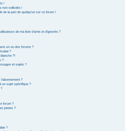
s !
non sollicités !
ble de la part de quelqu’un sur ce forum !
ilisateurs de ma liste d’amis et d’ignorés ?
dans un ou des forums ?
sultat ?
 blanche ?!
s ?
ssages et sujets ?
et l’abonnement ?
 un sujet spécifique ?
 ?
ce forum ?
s jointes ?
ible ?