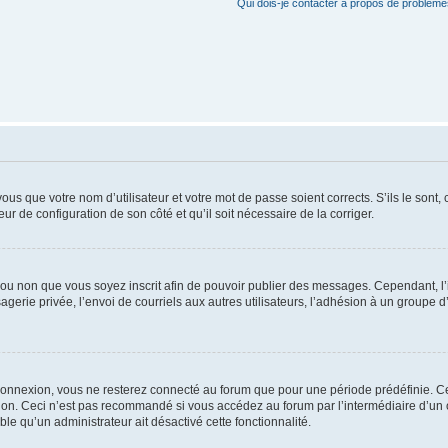
Qui dois-je contacter à propos de problèmes
us que votre nom d’utilisateur et votre mot de passe soient corrects. S’ils le sont,
eur de configuration de son côté et qu’il soit nécessaire de la corriger.
er ou non que vous soyez inscrit afin de pouvoir publier des messages. Cependant, 
erie privée, l’envoi de courriels aux autres utilisateurs, l’adhésion à un groupe d’
connexion, vous ne resterez connecté au forum que pour une période prédéfinie. Cec
xion. Ceci n’est pas recommandé si vous accédez au forum par l’intermédiaire d’un 
able qu’un administrateur ait désactivé cette fonctionnalité.