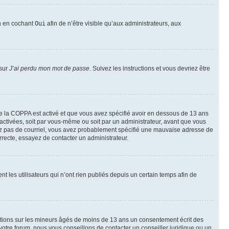
on en cochant
Oui
afin de n’être visible qu’aux administrateurs, aux
 sur
J’ai perdu mon mot de passe
. Suivez les instructions et vous devriez être
t de la COPPA est activé et que vous avez spécifié avoir en dessous de 13 ans
 activées, soit par vous-même ou soit par un administrateur, avant que vous
ecevez pas de courriel, vous avez probablement spécifié une mauvaise adresse de
correcte, essayez de contacter un administrateur.
les utilisateurs qui n’ont rien publiés depuis un certain temps afin de
mations sur les mineurs âgés de moins de 13 ans un consentement écrit des
otre forum, nous vous conseillons de contacter un conseiller juridique ou un