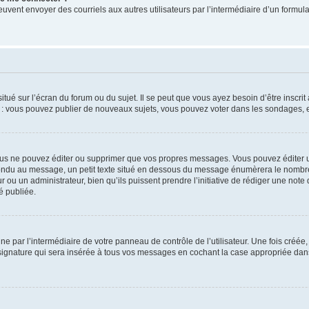
its peuvent envoyer des courriels aux autres utilisateurs par l’intermédiaire d’un for
tué sur l’écran du forum ou du sujet. Il se peut que vous ayez besoin d’être inscri
e : vous pouvez publier de nouveaux sujets, vous pouvez voter dans les sondages, e
us ne pouvez éditer ou supprimer que vos propres messages. Vous pouvez éditer u
pondu au message, un petit texte situé en dessous du message énumèrera le nombre de
r ou un administrateur, bien qu’ils puissent prendre l’initiative de rédiger une note 
é publiée.
e par l’intermédiaire de votre panneau de contrôle de l’utilisateur. Une fois créé
ignature qui sera insérée à tous vos messages en cochant la case appropriée dans vo