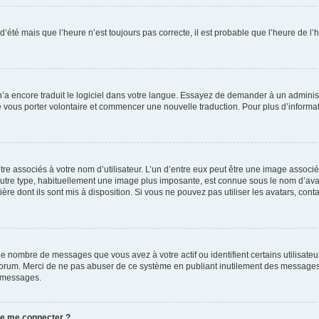
 d’été mais que l’heure n’est toujours pas correcte, il est probable que l’heure de l’
 n’a encore traduit le logiciel dans votre langue. Essayez de demander à un administr
e vous porter volontaire et commencer une nouvelle traduction. Pour plus d’informatio
re associés à votre nom d’utilisateur. L’un d’entre eux peut être une image associé
’autre type, habituellement une image plus imposante, est connue sous le nom d’ava
ère dont ils sont mis à disposition. Si vous ne pouvez pas utiliser les avatars, cont
le nombre de messages que vous avez à votre actif ou identifient certains utilisat
u forum. Merci de ne pas abuser de ce système en publiant inutilement des messages
e messages.
 de me connecter ?