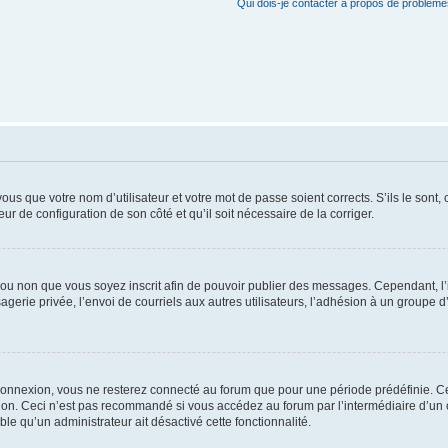
Qui dois-je contacter à propos de problèmes
us que votre nom d’utilisateur et votre mot de passe soient corrects. S’ils le sont,
eur de configuration de son côté et qu’il soit nécessaire de la corriger.
er ou non que vous soyez inscrit afin de pouvoir publier des messages. Cependant, 
erie privée, l’envoi de courriels aux autres utilisateurs, l’adhésion à un groupe d’
connexion, vous ne resterez connecté au forum que pour une période prédéfinie. Cec
xion. Ceci n’est pas recommandé si vous accédez au forum par l’intermédiaire d’un 
able qu’un administrateur ait désactivé cette fonctionnalité.