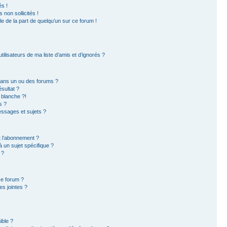
s !
non sollicités !
ble de la part de quelqu’un sur ce forum !
ilisateurs de ma liste d’amis et d’ignorés ?
dans un ou des forums ?
sultat ?
 blanche ?!
s ?
ssages et sujets ?
et l’abonnement ?
 un sujet spécifique ?
 ?
ce forum ?
s jointes ?
ible ?