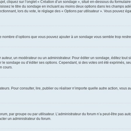
, cliquez sur l’onglet « Création d’un sondage », situé en-dessous du formulaire pri
sissez le titre du sondage en incluant au moins deux options dans les champs adé
ctionnant, lors du vote, le réglage des « Options par utilisateur ». Vous pouvez éga
i le nombre d’options que vous pouvez ajouter à un sondage vous semble trop restre
auteur, un modérateur ou un administrateur. Pour éditer un sondage, éditez tout s
er le sondage ou d’éditer ses options. Cependant, si des votes ont été exprimés, seu
n cours.
isateurs. Pour consulter, lire, publier ou réaliser n’importe quelle autre action, v
um, par groupe ou par utilisateur. L’administrateur du forum n’a peut-être pas auto
acter un administrateur du forum.