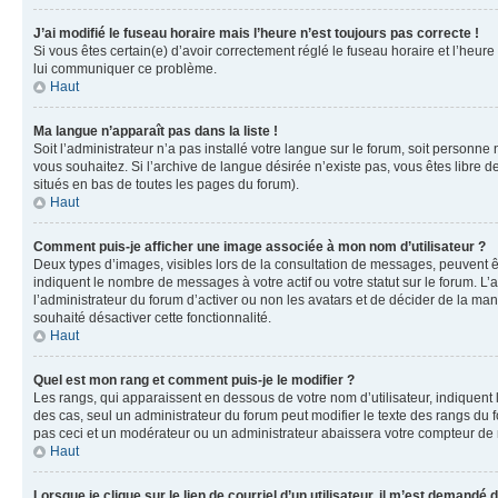
J’ai modifié le fuseau horaire mais l’heure n’est toujours pas correcte !
Si vous êtes certain(e) d’avoir correctement réglé le fuseau horaire et l’heure
lui communiquer ce problème.
Haut
Ma langue n’apparaît pas dans la liste !
Soit l’administrateur n’a pas installé votre langue sur le forum, soit personne
vous souhaitez. Si l’archive de langue désirée n’existe pas, vous êtes libre d
situés en bas de toutes les pages du forum).
Haut
Comment puis-je afficher une image associée à mon nom d’utilisateur ?
Deux types d’images, visibles lors de la consultation de messages, peuvent êt
indiquent le nombre de messages à votre actif ou votre statut sur le forum. L
l’administrateur du forum d’activer ou non les avatars et de décider de la mani
souhaité désactiver cette fonctionnalité.
Haut
Quel est mon rang et comment puis-je le modifier ?
Les rangs, qui apparaissent en dessous de votre nom d’utilisateur, indiquent 
des cas, seul un administrateur du forum peut modifier le texte des rangs d
pas ceci et un modérateur ou un administrateur abaissera votre compteur d
Haut
Lorsque je clique sur le lien de courriel d’un utilisateur, il m’est demandé