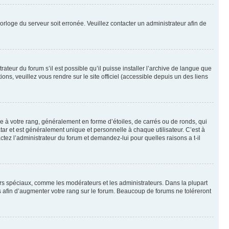
horloge du serveur soit erronée. Veuillez contacter un administrateur afin de
ateur du forum s’il est possible qu’il puisse installer l’archive de langue que
ns, veuillez vous rendre sur le site officiel (accessible depuis un des liens
e à votre rang, généralement en forme d’étoiles, de carrés ou de ronds, qui
tar et est généralement unique et personnelle à chaque utilisateur. C’est à
actez l’administrateur du forum et demandez-lui pour quelles raisons a t-il
eurs spéciaux, comme les modérateurs et les administrateurs. Dans la plupart
 afin d’augmenter votre rang sur le forum. Beaucoup de forums ne toléreront