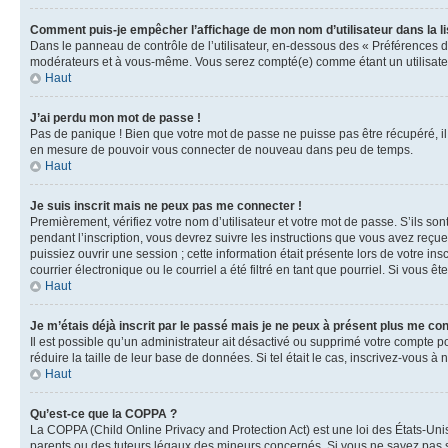
Comment puis-je empêcher l’affichage de mon nom d’utilisateur dans la lis
Dans le panneau de contrôle de l’utilisateur, en-dessous des « Préférences d
modérateurs et à vous-même. Vous serez compté(e) comme étant un utilisateu
Haut
J’ai perdu mon mot de passe !
Pas de panique ! Bien que votre mot de passe ne puisse pas être récupéré, il 
en mesure de pouvoir vous connecter de nouveau dans peu de temps.
Haut
Je suis inscrit mais ne peux pas me connecter !
Premièrement, vérifiez votre nom d’utilisateur et votre mot de passe. S’ils so
pendant l’inscription, vous devrez suivre les instructions que vous avez reçu
puissiez ouvrir une session ; cette information était présente lors de votre i
courrier électronique ou le courriel a été filtré en tant que pourriel. Si vous 
Haut
Je m’étais déjà inscrit par le passé mais je ne peux à présent plus me co
Il est possible qu’un administrateur ait désactivé ou supprimé votre compte 
réduire la taille de leur base de données. Si tel était le cas, inscrivez-vous 
Haut
Qu’est-ce que la COPPA ?
La COPPA (Child Online Privacy and Protection Act) est une loi des États-Un
parents ou des tuteurs légaux des mineurs concernés. Si vous ne savez pas si