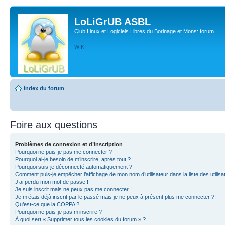
LoLiGrUB ASBL
Club Linux et Logiciels Libres du Borinage et Mons: forum
WIKI
Index du forum
Foire aux questions
Problèmes de connexion et d’inscription
Pourquoi ne puis-je pas me connecter ?
Pourquoi ai-je besoin de m’inscrire, après tout ?
Pourquoi suis-je déconnecté automatiquement ?
Comment puis-je empêcher l’affichage de mon nom d’utilisateur dans la liste des utilisa
J’ai perdu mon mot de passe !
Je suis inscrit mais ne peux pas me connecter !
Je m’étais déjà inscrit par le passé mais je ne peux à présent plus me connecter ?!
Qu’est-ce que la COPPA ?
Pourquoi ne puis-je pas m’inscrire ?
À quoi sert « Supprimer tous les cookies du forum » ?