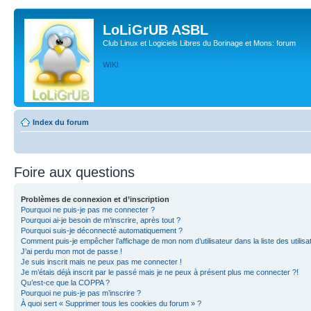
LoLiGrUB ASBL
Club Linux et Logiciels Libres du Borinage et Mons: forum
WIKI
Index du forum
Foire aux questions
Problèmes de connexion et d’inscription
Pourquoi ne puis-je pas me connecter ?
Pourquoi ai-je besoin de m’inscrire, après tout ?
Pourquoi suis-je déconnecté automatiquement ?
Comment puis-je empêcher l’affichage de mon nom d’utilisateur dans la liste des utilisa
J’ai perdu mon mot de passe !
Je suis inscrit mais ne peux pas me connecter !
Je m’étais déjà inscrit par le passé mais je ne peux à présent plus me connecter ?!
Qu’est-ce que la COPPA ?
Pourquoi ne puis-je pas m’inscrire ?
À quoi sert « Supprimer tous les cookies du forum » ?