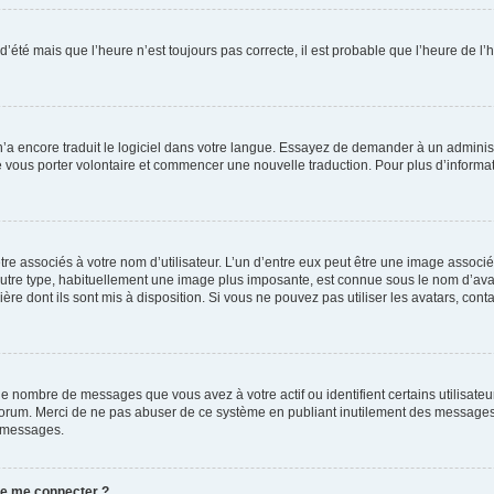
 d’été mais que l’heure n’est toujours pas correcte, il est probable que l’heure de l’
 n’a encore traduit le logiciel dans votre langue. Essayez de demander à un administr
e vous porter volontaire et commencer une nouvelle traduction. Pour plus d’informatio
re associés à votre nom d’utilisateur. L’un d’entre eux peut être une image associé
’autre type, habituellement une image plus imposante, est connue sous le nom d’ava
ère dont ils sont mis à disposition. Si vous ne pouvez pas utiliser les avatars, cont
le nombre de messages que vous avez à votre actif ou identifient certains utilisat
u forum. Merci de ne pas abuser de ce système en publiant inutilement des messages
e messages.
 de me connecter ?