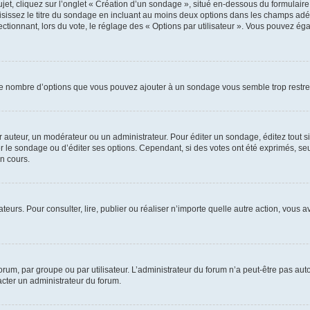
, cliquez sur l’onglet « Création d’un sondage », situé en-dessous du formulaire pri
sissez le titre du sondage en incluant au moins deux options dans les champs adé
ctionnant, lors du vote, le réglage des « Options par utilisateur ». Vous pouvez éga
i le nombre d’options que vous pouvez ajouter à un sondage vous semble trop restre
auteur, un modérateur ou un administrateur. Pour éditer un sondage, éditez tout s
er le sondage ou d’éditer ses options. Cependant, si des votes ont été exprimés, seu
n cours.
isateurs. Pour consulter, lire, publier ou réaliser n’importe quelle autre action, v
um, par groupe ou par utilisateur. L’administrateur du forum n’a peut-être pas auto
acter un administrateur du forum.