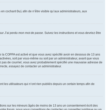
on en cochant
Oui
afin de n’être visible qu’aux administrateurs, aux
 sur
J’ai perdu mon mot de passe
. Suivez les instructions et vous devriez être
t de la COPPA est activé et que vous avez spécifié avoir en dessous de 13 ans
 activées, soit par vous-même ou soit par un administrateur, avant que vous
ecevez pas de courriel, vous avez probablement spécifié une mauvaise adresse de
correcte, essayez de contacter un administrateur.
les utilisateurs qui n’ont rien publiés depuis un certain temps afin de
mations sur les mineurs âgés de moins de 13 ans un consentement écrit des
otre forum, nous vous conseillons de contacter un conseiller juridique ou un