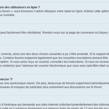
te des utilisateurs en ligne ?
u forum », vous trouverez l’option
Masquer votre statut en ligne
. Activez cette opti
r invisible.
peut facilement être réinitialisé. Rendez-vous sur la page de connexion et cliquez
nt corrects, alors une des deux choses suivantes a pu s’être produite. Si le suppor
es. Certains forums exigeront également que les nouvelles inscriptions doivent être
nscription. Si vous aviez reçu un courriel, consultez les instructions. Si vous ne r
êtes certain(e) que l’adresse de courrier électronique que vous avez spécifiée était 
nnecter ?!
pour une quelconque raison. De plus, beaucoup de forums suppriment périodiquement 
à nouveau et essayez de participer plus activement aux discussions sur le forum.
is d’Amérique qui demande aux sites internet collectant potentiellement des infor
 cette loi s’applique également aux mineurs âgés de moins de 13 ans inscrits sur v