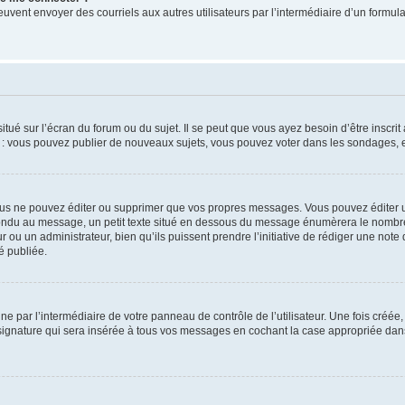
its peuvent envoyer des courriels aux autres utilisateurs par l’intermédiaire d’un for
tué sur l’écran du forum ou du sujet. Il se peut que vous ayez besoin d’être inscri
e : vous pouvez publier de nouveaux sujets, vous pouvez voter dans les sondages, e
us ne pouvez éditer ou supprimer que vos propres messages. Vous pouvez éditer u
pondu au message, un petit texte situé en dessous du message énumèrera le nombre de
r ou un administrateur, bien qu’ils puissent prendre l’initiative de rédiger une note 
é publiée.
e par l’intermédiaire de votre panneau de contrôle de l’utilisateur. Une fois créé
ignature qui sera insérée à tous vos messages en cochant la case appropriée dans vo