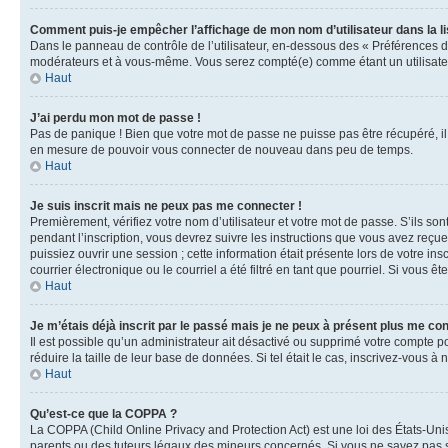
Comment puis-je empêcher l’affichage de mon nom d’utilisateur dans la lis
Dans le panneau de contrôle de l’utilisateur, en-dessous des « Préférences d
modérateurs et à vous-même. Vous serez compté(e) comme étant un utilisateu
Haut
J’ai perdu mon mot de passe !
Pas de panique ! Bien que votre mot de passe ne puisse pas être récupéré, il 
en mesure de pouvoir vous connecter de nouveau dans peu de temps.
Haut
Je suis inscrit mais ne peux pas me connecter !
Premièrement, vérifiez votre nom d’utilisateur et votre mot de passe. S’ils so
pendant l’inscription, vous devrez suivre les instructions que vous avez reçu
puissiez ouvrir une session ; cette information était présente lors de votre i
courrier électronique ou le courriel a été filtré en tant que pourriel. Si vous 
Haut
Je m’étais déjà inscrit par le passé mais je ne peux à présent plus me co
Il est possible qu’un administrateur ait désactivé ou supprimé votre compte 
réduire la taille de leur base de données. Si tel était le cas, inscrivez-vous 
Haut
Qu’est-ce que la COPPA ?
La COPPA (Child Online Privacy and Protection Act) est une loi des États-Un
parents ou des tuteurs légaux des mineurs concernés. Si vous ne savez pas si