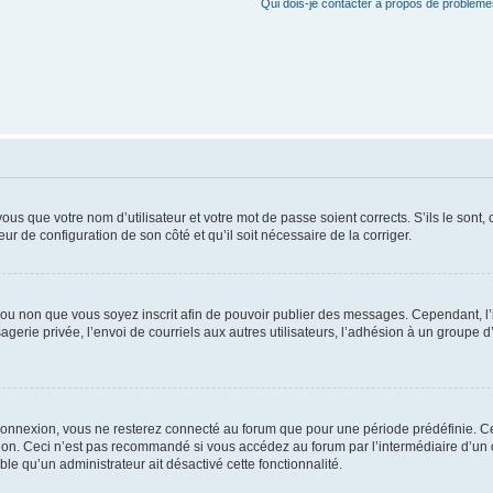
Qui dois-je contacter à propos de problèmes
us que votre nom d’utilisateur et votre mot de passe soient corrects. S’ils le sont,
eur de configuration de son côté et qu’il soit nécessaire de la corriger.
er ou non que vous soyez inscrit afin de pouvoir publier des messages. Cependant, 
erie privée, l’envoi de courriels aux autres utilisateurs, l’adhésion à un groupe d’
connexion, vous ne resterez connecté au forum que pour une période prédéfinie. Cec
xion. Ceci n’est pas recommandé si vous accédez au forum par l’intermédiaire d’un 
able qu’un administrateur ait désactivé cette fonctionnalité.