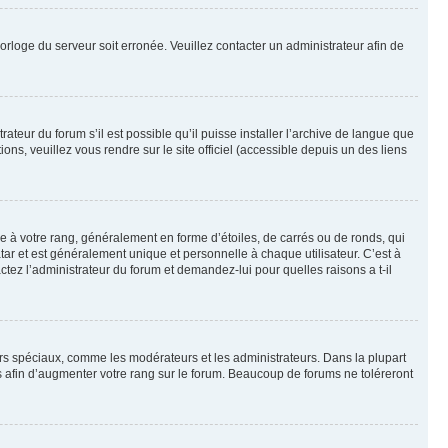
horloge du serveur soit erronée. Veuillez contacter un administrateur afin de
ateur du forum s’il est possible qu’il puisse installer l’archive de langue que
ns, veuillez vous rendre sur le site officiel (accessible depuis un des liens
e à votre rang, généralement en forme d’étoiles, de carrés ou de ronds, qui
tar et est généralement unique et personnelle à chaque utilisateur. C’est à
actez l’administrateur du forum et demandez-lui pour quelles raisons a t-il
eurs spéciaux, comme les modérateurs et les administrateurs. Dans la plupart
 afin d’augmenter votre rang sur le forum. Beaucoup de forums ne toléreront