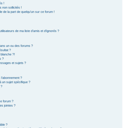
s !
non sollicités !
ble de la part de quelqu’un sur ce forum !
ilisateurs de ma liste d’amis et d’ignorés ?
dans un ou des forums ?
sultat ?
 blanche ?!
s ?
ssages et sujets ?
et l’abonnement ?
 un sujet spécifique ?
 ?
ce forum ?
s jointes ?
ible ?