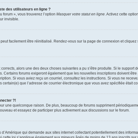
te des utilisateurs en ligne ?
u forum », vous trouverez l’option
Masquer votre statut en ligne
. Activez cette opti
r invisible.
peut facilement être réinitialisé. Rendez-vous sur la page de connexion et cliquez
nt corrects, alors une des deux choses suivantes a pu s’être produite. Si le suppor
es. Certains forums exigeront également que les nouvelles inscriptions doivent être
nscription. Si vous aviez reçu un courriel, consultez les instructions. Si vous ne r
êtes certain(e) que l’adresse de courrier électronique que vous avez spécifiée était 
nnecter ?!
pour une quelconque raison. De plus, beaucoup de forums suppriment périodiquement 
à nouveau et essayez de participer plus activement aux discussions sur le forum.
is d’Amérique qui demande aux sites internet collectant potentiellement des infor
 cette loi s’applique également aux mineurs âgés de moins de 13 ans inscrits sur v