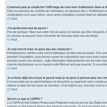
Comment puis-je empêcher l’affichage de mon nom d’utilisateur dans la lis
Dans le panneau de contrôle de l’utilisateur, en-dessous des « Préférences d
modérateurs et à vous-même. Vous serez compté(e) comme étant un utilisateu
Haut
J’ai perdu mon mot de passe !
Pas de panique ! Bien que votre mot de passe ne puisse pas être récupéré, il 
en mesure de pouvoir vous connecter de nouveau dans peu de temps.
Haut
Je suis inscrit mais ne peux pas me connecter !
Premièrement, vérifiez votre nom d’utilisateur et votre mot de passe. S’ils so
pendant l’inscription, vous devrez suivre les instructions que vous avez reçu
puissiez ouvrir une session ; cette information était présente lors de votre i
courrier électronique ou le courriel a été filtré en tant que pourriel. Si vous 
Haut
Je m’étais déjà inscrit par le passé mais je ne peux à présent plus me co
Il est possible qu’un administrateur ait désactivé ou supprimé votre compte 
réduire la taille de leur base de données. Si tel était le cas, inscrivez-vous 
Haut
Qu’est-ce que la COPPA ?
La COPPA (Child Online Privacy and Protection Act) est une loi des États-Un
parents ou des tuteurs légaux des mineurs concernés. Si vous ne savez pas si