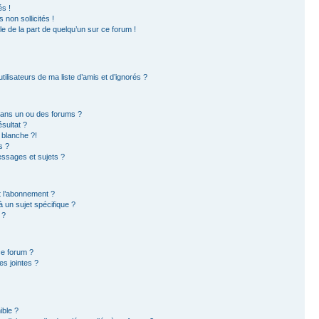
s !
non sollicités !
ble de la part de quelqu’un sur ce forum !
ilisateurs de ma liste d’amis et d’ignorés ?
dans un ou des forums ?
sultat ?
 blanche ?!
s ?
ssages et sujets ?
et l’abonnement ?
 un sujet spécifique ?
 ?
ce forum ?
s jointes ?
ible ?