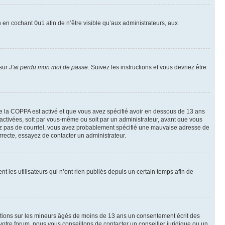
on en cochant
Oui
afin de n’être visible qu’aux administrateurs, aux
 sur
J’ai perdu mon mot de passe
. Suivez les instructions et vous devriez être
t de la COPPA est activé et que vous avez spécifié avoir en dessous de 13 ans
 activées, soit par vous-même ou soit par un administrateur, avant que vous
ecevez pas de courriel, vous avez probablement spécifié une mauvaise adresse de
correcte, essayez de contacter un administrateur.
les utilisateurs qui n’ont rien publiés depuis un certain temps afin de
mations sur les mineurs âgés de moins de 13 ans un consentement écrit des
otre forum, nous vous conseillons de contacter un conseiller juridique ou un