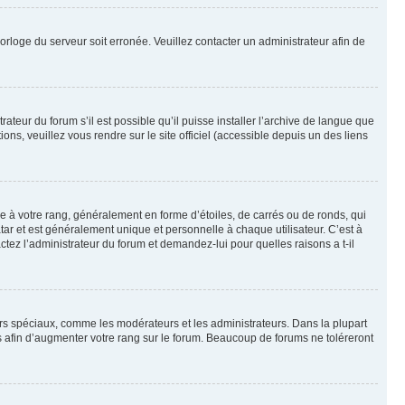
horloge du serveur soit erronée. Veuillez contacter un administrateur afin de
ateur du forum s’il est possible qu’il puisse installer l’archive de langue que
ns, veuillez vous rendre sur le site officiel (accessible depuis un des liens
e à votre rang, généralement en forme d’étoiles, de carrés ou de ronds, qui
tar et est généralement unique et personnelle à chaque utilisateur. C’est à
actez l’administrateur du forum et demandez-lui pour quelles raisons a t-il
eurs spéciaux, comme les modérateurs et les administrateurs. Dans la plupart
 afin d’augmenter votre rang sur le forum. Beaucoup de forums ne toléreront