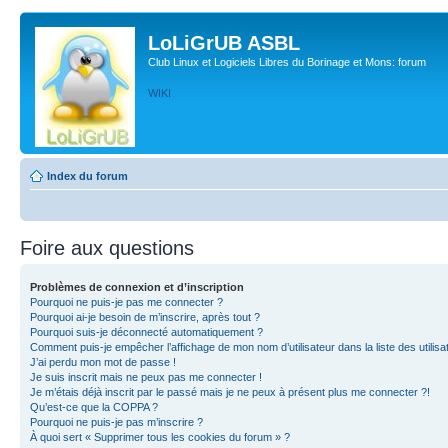
LoLiGrUB ASBL
Club Linux et Logiciels Libres du Borinage et Mons: forum
WIKI
Index du forum
Foire aux questions
Problèmes de connexion et d’inscription
Pourquoi ne puis-je pas me connecter ?
Pourquoi ai-je besoin de m’inscrire, après tout ?
Pourquoi suis-je déconnecté automatiquement ?
Comment puis-je empêcher l’affichage de mon nom d’utilisateur dans la liste des utilisa
J’ai perdu mon mot de passe !
Je suis inscrit mais ne peux pas me connecter !
Je m’étais déjà inscrit par le passé mais je ne peux à présent plus me connecter ?!
Qu’est-ce que la COPPA ?
Pourquoi ne puis-je pas m’inscrire ?
À quoi sert « Supprimer tous les cookies du forum » ?