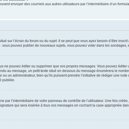
its peuvent envoyer des courriels aux autres utilisateurs par l’intermédiaire d’un for
tué sur l’écran du forum ou du sujet. Il se peut que vous ayez besoin d’être inscri
e : vous pouvez publier de nouveaux sujets, vous pouvez voter dans les sondages, e
us ne pouvez éditer ou supprimer que vos propres messages. Vous pouvez éditer u
pondu au message, un petit texte situé en dessous du message énumèrera le nombre de
r ou un administrateur, bien qu’ils puissent prendre l’initiative de rédiger une note 
é publiée.
e par l’intermédiaire de votre panneau de contrôle de l’utilisateur. Une fois créé
ignature qui sera insérée à tous vos messages en cochant la case appropriée dans vo