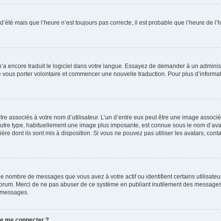
 d’été mais que l’heure n’est toujours pas correcte, il est probable que l’heure de l’
 n’a encore traduit le logiciel dans votre langue. Essayez de demander à un administr
e vous porter volontaire et commencer une nouvelle traduction. Pour plus d’informatio
re associés à votre nom d’utilisateur. L’un d’entre eux peut être une image associé
’autre type, habituellement une image plus imposante, est connue sous le nom d’ava
ère dont ils sont mis à disposition. Si vous ne pouvez pas utiliser les avatars, cont
le nombre de messages que vous avez à votre actif ou identifient certains utilisat
u forum. Merci de ne pas abuser de ce système en publiant inutilement des messages
e messages.
 de me connecter ?