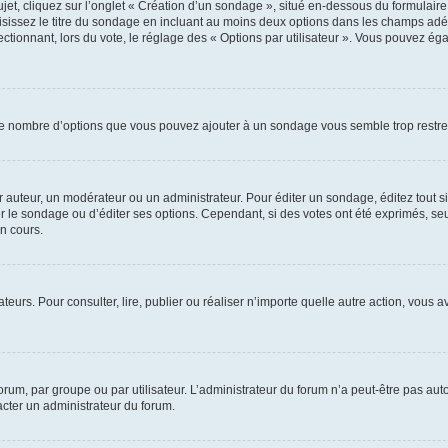
, cliquez sur l’onglet « Création d’un sondage », situé en-dessous du formulaire pri
sissez le titre du sondage en incluant au moins deux options dans les champs adé
ctionnant, lors du vote, le réglage des « Options par utilisateur ». Vous pouvez éga
i le nombre d’options que vous pouvez ajouter à un sondage vous semble trop restre
auteur, un modérateur ou un administrateur. Pour éditer un sondage, éditez tout s
er le sondage ou d’éditer ses options. Cependant, si des votes ont été exprimés, seu
n cours.
isateurs. Pour consulter, lire, publier ou réaliser n’importe quelle autre action, v
um, par groupe ou par utilisateur. L’administrateur du forum n’a peut-être pas auto
acter un administrateur du forum.