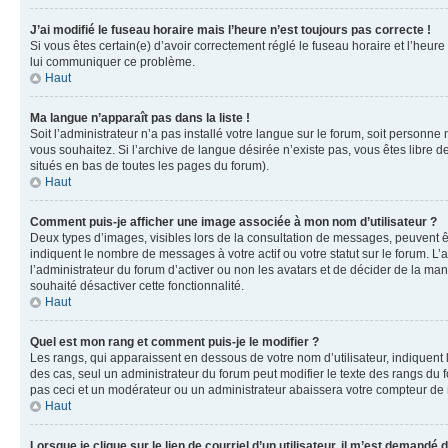
J’ai modifié le fuseau horaire mais l’heure n’est toujours pas correcte !
Si vous êtes certain(e) d’avoir correctement réglé le fuseau horaire et l’heure
lui communiquer ce problème.
Haut
Ma langue n’apparaît pas dans la liste !
Soit l’administrateur n’a pas installé votre langue sur le forum, soit personne
vous souhaitez. Si l’archive de langue désirée n’existe pas, vous êtes libre d
situés en bas de toutes les pages du forum).
Haut
Comment puis-je afficher une image associée à mon nom d’utilisateur ?
Deux types d’images, visibles lors de la consultation de messages, peuvent êt
indiquent le nombre de messages à votre actif ou votre statut sur le forum. L
l’administrateur du forum d’activer ou non les avatars et de décider de la mani
souhaité désactiver cette fonctionnalité.
Haut
Quel est mon rang et comment puis-je le modifier ?
Les rangs, qui apparaissent en dessous de votre nom d’utilisateur, indiquent 
des cas, seul un administrateur du forum peut modifier le texte des rangs d
pas ceci et un modérateur ou un administrateur abaissera votre compteur d
Haut
Lorsque je clique sur le lien de courriel d’un utilisateur, il m’est demandé