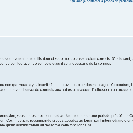
Qui dois-je contacter à propos de problèmes
us que votre nom d’utilisateur et votre mot de passe soient corrects. S’ils le sont,
eur de configuration de son côté et qu’il soit nécessaire de la corriger.
er ou non que vous soyez inscrit afin de pouvoir publier des messages. Cependant, 
erie privée, l’envoi de courriels aux autres utilisateurs, l’adhésion à un groupe d’
connexion, vous ne resterez connecté au forum que pour une période prédéfinie. Cec
xion. Ceci n’est pas recommandé si vous accédez au forum par l’intermédiaire d’un 
able qu’un administrateur ait désactivé cette fonctionnalité.