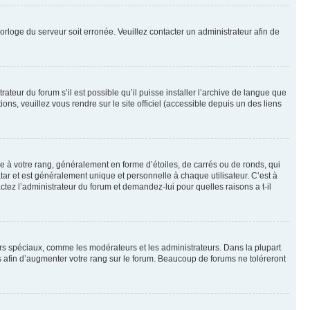
horloge du serveur soit erronée. Veuillez contacter un administrateur afin de
ateur du forum s’il est possible qu’il puisse installer l’archive de langue que
ns, veuillez vous rendre sur le site officiel (accessible depuis un des liens
e à votre rang, généralement en forme d’étoiles, de carrés ou de ronds, qui
tar et est généralement unique et personnelle à chaque utilisateur. C’est à
actez l’administrateur du forum et demandez-lui pour quelles raisons a t-il
eurs spéciaux, comme les modérateurs et les administrateurs. Dans la plupart
 afin d’augmenter votre rang sur le forum. Beaucoup de forums ne toléreront