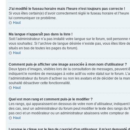
J’ai modifié le fuseau horaire mais l’heure n’est toujours pas correcte !
Si vous êtes certain(e) d’avoir correctement réglé le fuseau horaire et l’heure
lui communiquer ce problème.
Haut
Ma langue n’apparaît pas dans la liste !
Soit l’administrateur n’a pas installé votre langue sur le forum, soit personne
vous souhaitez. Si l’archive de langue désirée n’existe pas, vous êtes libre d
situés en bas de toutes les pages du forum).
Haut
Comment puis-je afficher une image associée à mon nom d’utilisateur ?
Deux types d’images, visibles lors de la consultation de messages, peuvent êt
indiquent le nombre de messages à votre actif ou votre statut sur le forum. L
l’administrateur du forum d’activer ou non les avatars et de décider de la mani
souhaité désactiver cette fonctionnalité.
Haut
Quel est mon rang et comment puis-je le modifier ?
Les rangs, qui apparaissent en dessous de votre nom d’utilisateur, indiquent 
des cas, seul un administrateur du forum peut modifier le texte des rangs d
pas ceci et un modérateur ou un administrateur abaissera votre compteur d
Haut
Lorsque je clique sur le lien de courriel d’un utilisateur, il m’est demandé