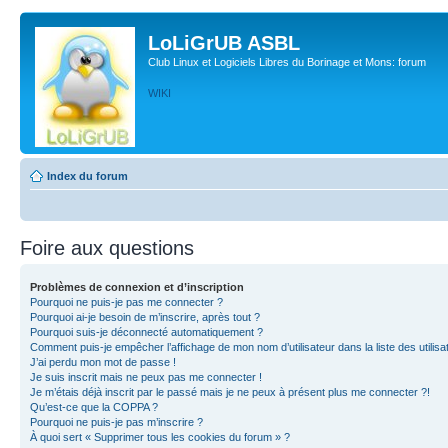
LoLiGrUB ASBL
Club Linux et Logiciels Libres du Borinage et Mons: forum
WIKI
Index du forum
Foire aux questions
Problèmes de connexion et d’inscription
Pourquoi ne puis-je pas me connecter ?
Pourquoi ai-je besoin de m’inscrire, après tout ?
Pourquoi suis-je déconnecté automatiquement ?
Comment puis-je empêcher l’affichage de mon nom d’utilisateur dans la liste des utilisa
J’ai perdu mon mot de passe !
Je suis inscrit mais ne peux pas me connecter !
Je m’étais déjà inscrit par le passé mais je ne peux à présent plus me connecter ?!
Qu’est-ce que la COPPA ?
Pourquoi ne puis-je pas m’inscrire ?
À quoi sert « Supprimer tous les cookies du forum » ?