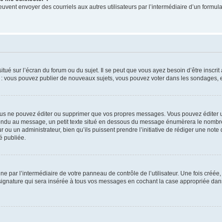
its peuvent envoyer des courriels aux autres utilisateurs par l’intermédiaire d’un for
tué sur l’écran du forum ou du sujet. Il se peut que vous ayez besoin d’être inscri
e : vous pouvez publier de nouveaux sujets, vous pouvez voter dans les sondages, e
us ne pouvez éditer ou supprimer que vos propres messages. Vous pouvez éditer u
pondu au message, un petit texte situé en dessous du message énumèrera le nombre de
r ou un administrateur, bien qu’ils puissent prendre l’initiative de rédiger une note 
é publiée.
e par l’intermédiaire de votre panneau de contrôle de l’utilisateur. Une fois créé
ignature qui sera insérée à tous vos messages en cochant la case appropriée dans vo