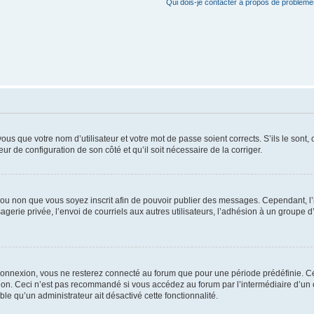
Qui dois-je contacter à propos de problèmes
us que votre nom d’utilisateur et votre mot de passe soient corrects. S’ils le sont,
eur de configuration de son côté et qu’il soit nécessaire de la corriger.
er ou non que vous soyez inscrit afin de pouvoir publier des messages. Cependant, 
erie privée, l’envoi de courriels aux autres utilisateurs, l’adhésion à un groupe d’
connexion, vous ne resterez connecté au forum que pour une période prédéfinie. Cec
xion. Ceci n’est pas recommandé si vous accédez au forum par l’intermédiaire d’un 
able qu’un administrateur ait désactivé cette fonctionnalité.