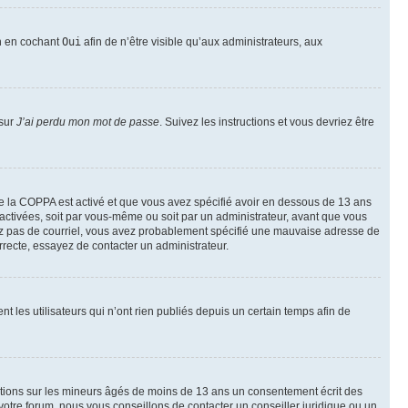
on en cochant
Oui
afin de n’être visible qu’aux administrateurs, aux
 sur
J’ai perdu mon mot de passe
. Suivez les instructions et vous devriez être
t de la COPPA est activé et que vous avez spécifié avoir en dessous de 13 ans
 activées, soit par vous-même ou soit par un administrateur, avant que vous
ecevez pas de courriel, vous avez probablement spécifié une mauvaise adresse de
correcte, essayez de contacter un administrateur.
les utilisateurs qui n’ont rien publiés depuis un certain temps afin de
mations sur les mineurs âgés de moins de 13 ans un consentement écrit des
otre forum, nous vous conseillons de contacter un conseiller juridique ou un