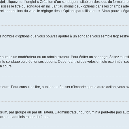
, cliquez sur l’onglet « Création d’un sondage », situé en-dessous du formulaire pri
sissez le titre du sondage en incluant au moins deux options dans les champs adé
ctionnant, lors du vote, le réglage des « Options par utilisateur ». Vous pouvez éga
i le nombre d’options que vous pouvez ajouter à un sondage vous semble trop restre
auteur, un modérateur ou un administrateur. Pour éditer un sondage, éditez tout s
er le sondage ou d’éditer ses options. Cependant, si des votes ont été exprimés, seu
n cours.
isateurs. Pour consulter, lire, publier ou réaliser n’importe quelle autre action, v
um, par groupe ou par utilisateur. L’administrateur du forum n’a peut-être pas auto
acter un administrateur du forum.