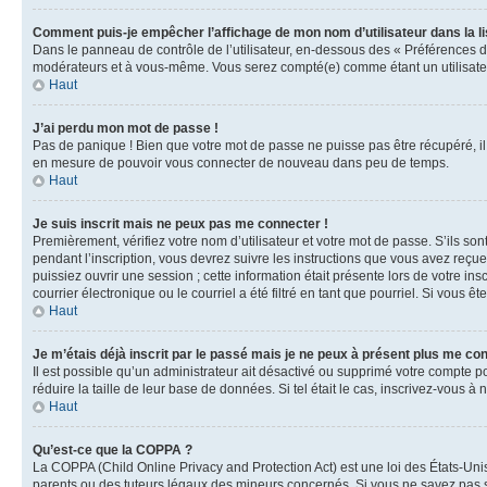
Comment puis-je empêcher l’affichage de mon nom d’utilisateur dans la lis
Dans le panneau de contrôle de l’utilisateur, en-dessous des « Préférences d
modérateurs et à vous-même. Vous serez compté(e) comme étant un utilisateu
Haut
J’ai perdu mon mot de passe !
Pas de panique ! Bien que votre mot de passe ne puisse pas être récupéré, il 
en mesure de pouvoir vous connecter de nouveau dans peu de temps.
Haut
Je suis inscrit mais ne peux pas me connecter !
Premièrement, vérifiez votre nom d’utilisateur et votre mot de passe. S’ils so
pendant l’inscription, vous devrez suivre les instructions que vous avez reçu
puissiez ouvrir une session ; cette information était présente lors de votre i
courrier électronique ou le courriel a été filtré en tant que pourriel. Si vous 
Haut
Je m’étais déjà inscrit par le passé mais je ne peux à présent plus me co
Il est possible qu’un administrateur ait désactivé ou supprimé votre compte 
réduire la taille de leur base de données. Si tel était le cas, inscrivez-vous 
Haut
Qu’est-ce que la COPPA ?
La COPPA (Child Online Privacy and Protection Act) est une loi des États-Un
parents ou des tuteurs légaux des mineurs concernés. Si vous ne savez pas si