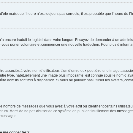
 d’été mais que l’heure n’est toujours pas correcte, il est probable que l’heure de l’
 n’a encore traduit le logiciel dans votre langue. Essayez de demander à un administr
e vous porter volontaire et commencer une nouvelle traduction. Pour plus d’informatio
re associés à votre nom d’utilisateur. L’un d’entre eux peut être une image associé
’autre type, habituellement une image plus imposante, est connue sous le nom d’ava
ère dont ils sont mis à disposition. Si vous ne pouvez pas utiliser les avatars, cont
le nombre de messages que vous avez à votre actif ou identifient certains utilisat
u forum. Merci de ne pas abuser de ce système en publiant inutilement des messages
e messages.
 de me connecter ?