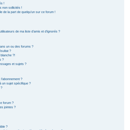
s !
non sollicités !
ble de la part de quelqu’un sur ce forum !
ilisateurs de ma liste d’amis et d’ignorés ?
dans un ou des forums ?
sultat ?
 blanche ?!
s ?
ssages et sujets ?
et l’abonnement ?
 un sujet spécifique ?
 ?
ce forum ?
s jointes ?
ible ?