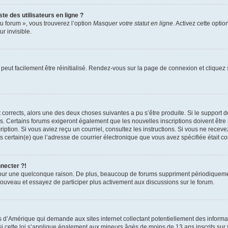
te des utilisateurs en ligne ?
u forum », vous trouverez l’option
Masquer votre statut en ligne
. Activez cette opti
r invisible.
peut facilement être réinitialisé. Rendez-vous sur la page de connexion et cliquez
nt corrects, alors une des deux choses suivantes a pu s’être produite. Si le suppor
es. Certains forums exigeront également que les nouvelles inscriptions doivent être
nscription. Si vous aviez reçu un courriel, consultez les instructions. Si vous ne r
êtes certain(e) que l’adresse de courrier électronique que vous avez spécifiée était 
nnecter ?!
pour une quelconque raison. De plus, beaucoup de forums suppriment périodiquement 
à nouveau et essayez de participer plus activement aux discussions sur le forum.
is d’Amérique qui demande aux sites internet collectant potentiellement des infor
 cette loi s’applique également aux mineurs âgés de moins de 13 ans inscrits sur v