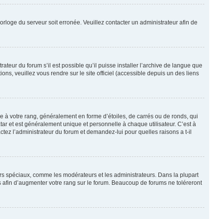
horloge du serveur soit erronée. Veuillez contacter un administrateur afin de
ateur du forum s’il est possible qu’il puisse installer l’archive de langue que
ns, veuillez vous rendre sur le site officiel (accessible depuis un des liens
e à votre rang, généralement en forme d’étoiles, de carrés ou de ronds, qui
tar et est généralement unique et personnelle à chaque utilisateur. C’est à
actez l’administrateur du forum et demandez-lui pour quelles raisons a t-il
eurs spéciaux, comme les modérateurs et les administrateurs. Dans la plupart
 afin d’augmenter votre rang sur le forum. Beaucoup de forums ne toléreront