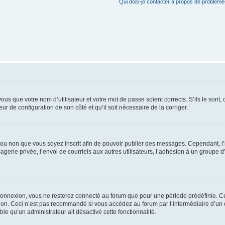
Qui dois-je contacter à propos de problèmes
us que votre nom d’utilisateur et votre mot de passe soient corrects. S’ils le sont,
eur de configuration de son côté et qu’il soit nécessaire de la corriger.
er ou non que vous soyez inscrit afin de pouvoir publier des messages. Cependant, 
erie privée, l’envoi de courriels aux autres utilisateurs, l’adhésion à un groupe d’
connexion, vous ne resterez connecté au forum que pour une période prédéfinie. Cec
xion. Ceci n’est pas recommandé si vous accédez au forum par l’intermédiaire d’un 
able qu’un administrateur ait désactivé cette fonctionnalité.