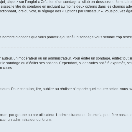
, cliquez sur l’onglet « Création d’un sondage », situé en-dessous du formulaire pri
sissez le titre du sondage en incluant au moins deux options dans les champs adé
ctionnant, lors du vote, le réglage des « Options par utilisateur ». Vous pouvez éga
i le nombre d’options que vous pouvez ajouter à un sondage vous semble trop restre
auteur, un modérateur ou un administrateur. Pour éditer un sondage, éditez tout s
er le sondage ou d’éditer ses options. Cependant, si des votes ont été exprimés, seu
n cours.
isateurs. Pour consulter, lire, publier ou réaliser n’importe quelle autre action, v
um, par groupe ou par utilisateur. L’administrateur du forum n’a peut-être pas auto
acter un administrateur du forum.