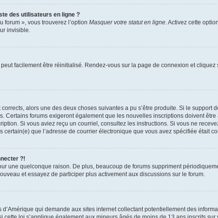
te des utilisateurs en ligne ?
u forum », vous trouverez l’option
Masquer votre statut en ligne
. Activez cette opti
r invisible.
peut facilement être réinitialisé. Rendez-vous sur la page de connexion et cliquez
nt corrects, alors une des deux choses suivantes a pu s’être produite. Si le suppor
es. Certains forums exigeront également que les nouvelles inscriptions doivent être
nscription. Si vous aviez reçu un courriel, consultez les instructions. Si vous ne r
êtes certain(e) que l’adresse de courrier électronique que vous avez spécifiée était 
nnecter ?!
pour une quelconque raison. De plus, beaucoup de forums suppriment périodiquement 
à nouveau et essayez de participer plus activement aux discussions sur le forum.
is d’Amérique qui demande aux sites internet collectant potentiellement des infor
 cette loi s’applique également aux mineurs âgés de moins de 13 ans inscrits sur v