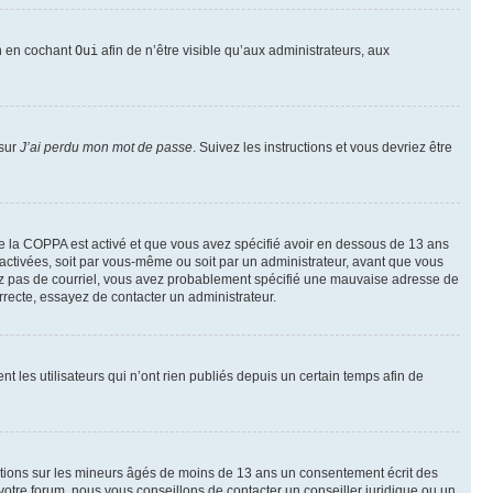
on en cochant
Oui
afin de n’être visible qu’aux administrateurs, aux
 sur
J’ai perdu mon mot de passe
. Suivez les instructions et vous devriez être
t de la COPPA est activé et que vous avez spécifié avoir en dessous de 13 ans
 activées, soit par vous-même ou soit par un administrateur, avant que vous
ecevez pas de courriel, vous avez probablement spécifié une mauvaise adresse de
correcte, essayez de contacter un administrateur.
les utilisateurs qui n’ont rien publiés depuis un certain temps afin de
mations sur les mineurs âgés de moins de 13 ans un consentement écrit des
otre forum, nous vous conseillons de contacter un conseiller juridique ou un