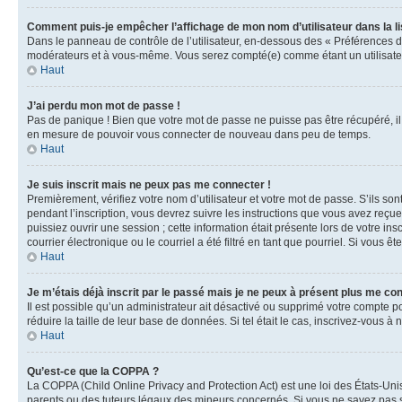
Comment puis-je empêcher l’affichage de mon nom d’utilisateur dans la lis
Dans le panneau de contrôle de l’utilisateur, en-dessous des « Préférences d
modérateurs et à vous-même. Vous serez compté(e) comme étant un utilisateu
Haut
J’ai perdu mon mot de passe !
Pas de panique ! Bien que votre mot de passe ne puisse pas être récupéré, il 
en mesure de pouvoir vous connecter de nouveau dans peu de temps.
Haut
Je suis inscrit mais ne peux pas me connecter !
Premièrement, vérifiez votre nom d’utilisateur et votre mot de passe. S’ils so
pendant l’inscription, vous devrez suivre les instructions que vous avez reçu
puissiez ouvrir une session ; cette information était présente lors de votre i
courrier électronique ou le courriel a été filtré en tant que pourriel. Si vous 
Haut
Je m’étais déjà inscrit par le passé mais je ne peux à présent plus me co
Il est possible qu’un administrateur ait désactivé ou supprimé votre compte 
réduire la taille de leur base de données. Si tel était le cas, inscrivez-vous 
Haut
Qu’est-ce que la COPPA ?
La COPPA (Child Online Privacy and Protection Act) est une loi des États-Un
parents ou des tuteurs légaux des mineurs concernés. Si vous ne savez pas si