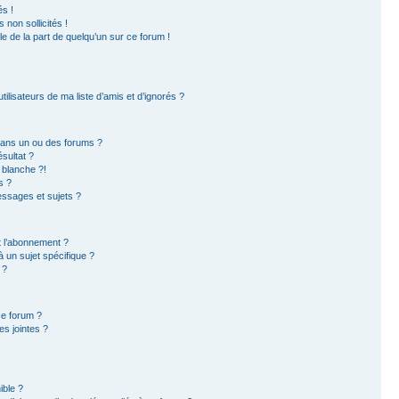
s !
non sollicités !
ble de la part de quelqu’un sur ce forum !
ilisateurs de ma liste d’amis et d’ignorés ?
dans un ou des forums ?
sultat ?
 blanche ?!
s ?
ssages et sujets ?
et l’abonnement ?
 un sujet spécifique ?
 ?
ce forum ?
s jointes ?
ible ?