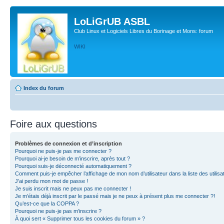
LoLiGrUB ASBL
Club Linux et Logiciels Libres du Borinage et Mons: forum
WIKI
Index du forum
Foire aux questions
Problèmes de connexion et d’inscription
Pourquoi ne puis-je pas me connecter ?
Pourquoi ai-je besoin de m’inscrire, après tout ?
Pourquoi suis-je déconnecté automatiquement ?
Comment puis-je empêcher l’affichage de mon nom d’utilisateur dans la liste des utilisa
J’ai perdu mon mot de passe !
Je suis inscrit mais ne peux pas me connecter !
Je m’étais déjà inscrit par le passé mais je ne peux à présent plus me connecter ?!
Qu’est-ce que la COPPA ?
Pourquoi ne puis-je pas m’inscrire ?
À quoi sert « Supprimer tous les cookies du forum » ?