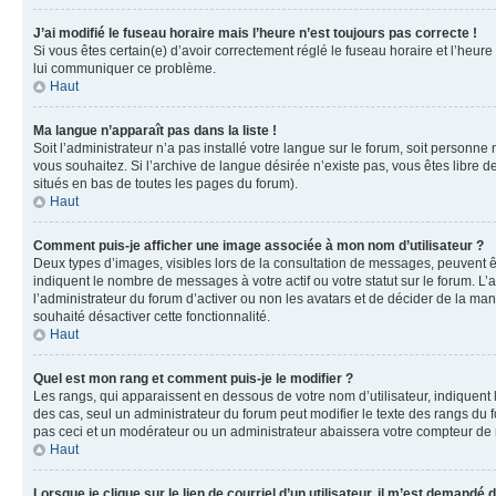
J’ai modifié le fuseau horaire mais l’heure n’est toujours pas correcte !
Si vous êtes certain(e) d’avoir correctement réglé le fuseau horaire et l’heure
lui communiquer ce problème.
Haut
Ma langue n’apparaît pas dans la liste !
Soit l’administrateur n’a pas installé votre langue sur le forum, soit personne
vous souhaitez. Si l’archive de langue désirée n’existe pas, vous êtes libre d
situés en bas de toutes les pages du forum).
Haut
Comment puis-je afficher une image associée à mon nom d’utilisateur ?
Deux types d’images, visibles lors de la consultation de messages, peuvent êt
indiquent le nombre de messages à votre actif ou votre statut sur le forum. L
l’administrateur du forum d’activer ou non les avatars et de décider de la mani
souhaité désactiver cette fonctionnalité.
Haut
Quel est mon rang et comment puis-je le modifier ?
Les rangs, qui apparaissent en dessous de votre nom d’utilisateur, indiquent 
des cas, seul un administrateur du forum peut modifier le texte des rangs d
pas ceci et un modérateur ou un administrateur abaissera votre compteur d
Haut
Lorsque je clique sur le lien de courriel d’un utilisateur, il m’est demandé