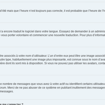
 d’été mais que l’heure n’est toujours pas correcte, il est probable que l’heure de l’
 n’a encore traduit le logiciel dans votre langue. Essayez de demander à un administr
e vous porter volontaire et commencer une nouvelle traduction. Pour plus d’informatio
re associés à votre nom d’utilisateur. L’un d’entre eux peut être une image associé
’autre type, habituellement une image plus imposante, est connue sous le nom d’ava
ère dont ils sont mis à disposition. Si vous ne pouvez pas utiliser les avatars, cont
le nombre de messages que vous avez à votre actif ou identifient certains utilisat
u forum. Merci de ne pas abuser de ce système en publiant inutilement des messages
e messages.
 de me connecter ?