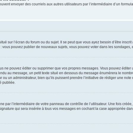
its peuvent envoyer des courriels aux autres utilisateurs par l’intermédiaire d’un for
tué sur l’écran du forum ou du sujet. Il se peut que vous ayez besoin d’être inscri
e : vous pouvez publier de nouveaux sujets, vous pouvez voter dans les sondages, e
us ne pouvez éditer ou supprimer que vos propres messages. Vous pouvez éditer u
pondu au message, un petit texte situé en dessous du message énumèrera le nombre de
r ou un administrateur, bien qu’ils puissent prendre l’initiative de rédiger une note 
é publiée.
e par l’intermédiaire de votre panneau de contrôle de l’utilisateur. Une fois créé
ignature qui sera insérée à tous vos messages en cochant la case appropriée dans vo