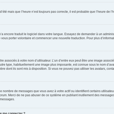
 d’été mais que l’heure n’est toujours pas correcte, il est probable que l’heure de l’
 n’a encore traduit le logiciel dans votre langue. Essayez de demander à un administr
e vous porter volontaire et commencer une nouvelle traduction. Pour plus d’informatio
re associés à votre nom d’utilisateur. L’un d’entre eux peut être une image associé
’autre type, habituellement une image plus imposante, est connue sous le nom d’ava
ère dont ils sont mis à disposition. Si vous ne pouvez pas utiliser les avatars, cont
le nombre de messages que vous avez à votre actif ou identifient certains utilisat
u forum. Merci de ne pas abuser de ce système en publiant inutilement des messages
e messages.
 de me connecter ?