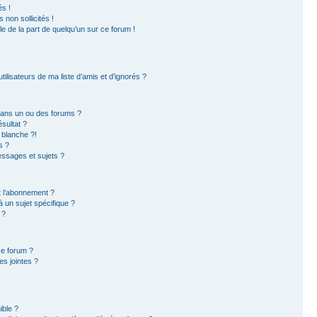
s !
non sollicités !
ble de la part de quelqu’un sur ce forum !
ilisateurs de ma liste d’amis et d’ignorés ?
dans un ou des forums ?
sultat ?
 blanche ?!
s ?
ssages et sujets ?
et l’abonnement ?
 un sujet spécifique ?
 ?
ce forum ?
s jointes ?
ible ?