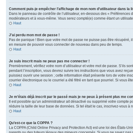
Comment puis-je empêcher l’affichage de mon nom d’utilisateur dans la lis
Dans le panneau de contrôle de l’utilisateur, en-dessous des « Préférences d
modérateurs et à vous-même. Vous serez compté(e) comme étant un utilisateu
Haut
J’ai perdu mon mot de passe !
Pas de panique ! Bien que votre mot de passe ne puisse pas être récupéré, il 
en mesure de pouvoir vous connecter de nouveau dans peu de temps.
Haut
Je suis inscrit mais ne peux pas me connecter !
Premièrement, vérifiez votre nom d’utilisateur et votre mot de passe. S’ils so
pendant l’inscription, vous devrez suivre les instructions que vous avez reçu
puissiez ouvrir une session ; cette information était présente lors de votre i
courrier électronique ou le courriel a été filtré en tant que pourriel. Si vous 
Haut
Je m’étais déjà inscrit par le passé mais je ne peux à présent plus me co
Il est possible qu’un administrateur ait désactivé ou supprimé votre compte 
réduire la taille de leur base de données. Si tel était le cas, inscrivez-vous 
Haut
Qu’est-ce que la COPPA ?
La COPPA (Child Online Privacy and Protection Act) est une loi des États-Un
parents ou des tuteurs légaux des mineurs concernés. Si vous ne savez pas si