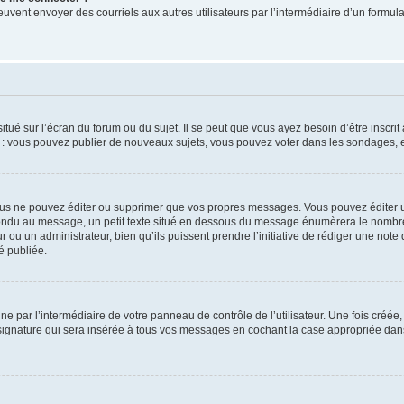
its peuvent envoyer des courriels aux autres utilisateurs par l’intermédiaire d’un for
tué sur l’écran du forum ou du sujet. Il se peut que vous ayez besoin d’être inscri
e : vous pouvez publier de nouveaux sujets, vous pouvez voter dans les sondages, e
us ne pouvez éditer ou supprimer que vos propres messages. Vous pouvez éditer u
pondu au message, un petit texte situé en dessous du message énumèrera le nombre de
r ou un administrateur, bien qu’ils puissent prendre l’initiative de rédiger une note 
é publiée.
e par l’intermédiaire de votre panneau de contrôle de l’utilisateur. Une fois créé
ignature qui sera insérée à tous vos messages en cochant la case appropriée dans vo