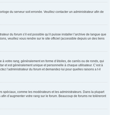
horloge du serveur soit erronée. Veuillez contacter un administrateur afin de
ateur du forum s’il est possible qu’il puisse installer l’archive de langue que
ns, veuillez vous rendre sur le site officiel (accessible depuis un des liens
e à votre rang, généralement en forme d’étoiles, de carrés ou de ronds, qui
tar et est généralement unique et personnelle à chaque utilisateur. C’est à
actez l’administrateur du forum et demandez-lui pour quelles raisons a t-il
eurs spéciaux, comme les modérateurs et les administrateurs. Dans la plupart
 afin d’augmenter votre rang sur le forum. Beaucoup de forums ne toléreront