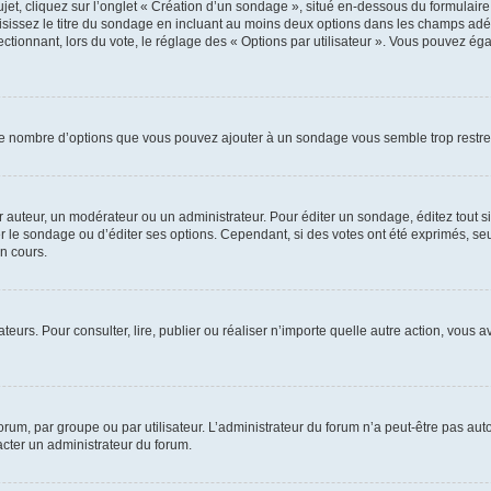
, cliquez sur l’onglet « Création d’un sondage », situé en-dessous du formulaire pri
sissez le titre du sondage en incluant au moins deux options dans les champs adé
ctionnant, lors du vote, le réglage des « Options par utilisateur ». Vous pouvez éga
i le nombre d’options que vous pouvez ajouter à un sondage vous semble trop restre
auteur, un modérateur ou un administrateur. Pour éditer un sondage, éditez tout s
er le sondage ou d’éditer ses options. Cependant, si des votes ont été exprimés, seu
n cours.
isateurs. Pour consulter, lire, publier ou réaliser n’importe quelle autre action, v
um, par groupe ou par utilisateur. L’administrateur du forum n’a peut-être pas auto
acter un administrateur du forum.