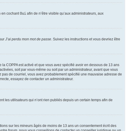
on en cochant
Oui
afin de n’être visible qu’aux administrateurs, aux
 sur
J’ai perdu mon mot de passe
. Suivez les instructions et vous devriez être
t de la COPPA est activé et que vous avez spécifié avoir en dessous de 13 ans
 activées, soit par vous-même ou soit par un administrateur, avant que vous
ecevez pas de courriel, vous avez probablement spécifié une mauvaise adresse de
correcte, essayez de contacter un administrateur.
les utilisateurs qui n’ont rien publiés depuis un certain temps afin de
mations sur les mineurs âgés de moins de 13 ans un consentement écrit des
otre forum, nous vous conseillons de contacter un conseiller juridique ou un