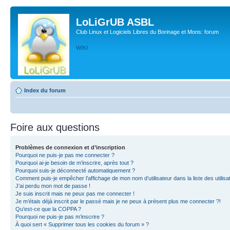
LoLiGrUB ASBL
Club Linux et Logiciels Libres du Borinage et Mons: forum
WIKI
Index du forum
Foire aux questions
Problèmes de connexion et d’inscription
Pourquoi ne puis-je pas me connecter ?
Pourquoi ai-je besoin de m’inscrire, après tout ?
Pourquoi suis-je déconnecté automatiquement ?
Comment puis-je empêcher l’affichage de mon nom d’utilisateur dans la liste des utilisa
J’ai perdu mon mot de passe !
Je suis inscrit mais ne peux pas me connecter !
Je m’étais déjà inscrit par le passé mais je ne peux à présent plus me connecter ?!
Qu’est-ce que la COPPA ?
Pourquoi ne puis-je pas m’inscrire ?
À quoi sert « Supprimer tous les cookies du forum » ?