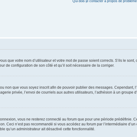
Qui dois-je contacter à propos de problèmes
us que votre nom d’utilisateur et votre mot de passe soient corrects. S’ils le sont,
eur de configuration de son côté et qu’il soit nécessaire de la corriger.
er ou non que vous soyez inscrit afin de pouvoir publier des messages. Cependant, 
erie privée, l’envoi de courriels aux autres utilisateurs, l’adhésion à un groupe d’
connexion, vous ne resterez connecté au forum que pour une période prédéfinie. Cec
xion. Ceci n’est pas recommandé si vous accédez au forum par l’intermédiaire d’un 
able qu’un administrateur ait désactivé cette fonctionnalité.