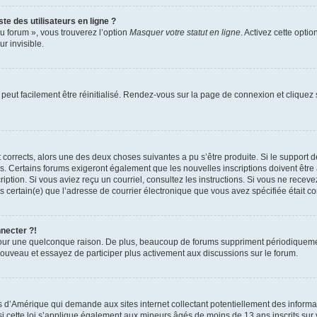
te des utilisateurs en ligne ?
u forum », vous trouverez l’option
Masquer votre statut en ligne
. Activez cette opti
r invisible.
peut facilement être réinitialisé. Rendez-vous sur la page de connexion et cliquez
nt corrects, alors une des deux choses suivantes a pu s’être produite. Si le suppor
es. Certains forums exigeront également que les nouvelles inscriptions doivent être
nscription. Si vous aviez reçu un courriel, consultez les instructions. Si vous ne r
êtes certain(e) que l’adresse de courrier électronique que vous avez spécifiée était 
nnecter ?!
pour une quelconque raison. De plus, beaucoup de forums suppriment périodiquement 
à nouveau et essayez de participer plus activement aux discussions sur le forum.
is d’Amérique qui demande aux sites internet collectant potentiellement des infor
 cette loi s’applique également aux mineurs âgés de moins de 13 ans inscrits sur v