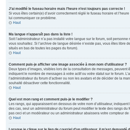
J’ai modifié le fuseau horaire mais l’heure n’est toujours pas correcte !
Si vous êtes certain(e) d’avoir correctement réglé le fuseau horaire et l’heure
lui communiquer ce problème.
Haut
Ma langue n’apparaît pas dans la liste !
Soit l’administrateur n’a pas installé votre langue sur le forum, soit personne
vous souhaitez. Si l’archive de langue désirée n’existe pas, vous êtes libre d
situés en bas de toutes les pages du forum).
Haut
Comment puis-je afficher une image associée à mon nom d’utilisateur ?
Deux types d’images, visibles lors de la consultation de messages, peuvent êt
indiquent le nombre de messages à votre actif ou votre statut sur le forum. L
l’administrateur du forum d’activer ou non les avatars et de décider de la mani
souhaité désactiver cette fonctionnalité.
Haut
Quel est mon rang et comment puis-je le modifier ?
Les rangs, qui apparaissent en dessous de votre nom d’utilisateur, indiquent 
des cas, seul un administrateur du forum peut modifier le texte des rangs d
pas ceci et un modérateur ou un administrateur abaissera votre compteur d
Haut
Lorsque je clique sur le lien de courriel d’un utilisateur, il m’est demandé