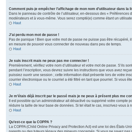
Comment puis-je empêcher l’affichage de mon nom d’utilisateur dans la lis
Dans le panneau de contrôle de l’utilisateur, en-dessous des « Préférences d
modérateurs et à vous-même. Vous serez compté(e) comme étant un utilisateu
Haut
J’ai perdu mon mot de passe !
Pas de panique ! Bien que votre mot de passe ne puisse pas être récupéré, il 
en mesure de pouvoir vous connecter de nouveau dans peu de temps.
Haut
Je suis inscrit mais ne peux pas me connecter !
Premièrement, vérifiez votre nom d’utilisateur et votre mot de passe. S’ils so
pendant l’inscription, vous devrez suivre les instructions que vous avez reçu
puissiez ouvrir une session ; cette information était présente lors de votre i
courrier électronique ou le courriel a été filtré en tant que pourriel. Si vous 
Haut
Je m’étais déjà inscrit par le passé mais je ne peux à présent plus me co
Il est possible qu’un administrateur ait désactivé ou supprimé votre compte 
réduire la taille de leur base de données. Si tel était le cas, inscrivez-vous 
Haut
Qu’est-ce que la COPPA ?
La COPPA (Child Online Privacy and Protection Act) est une loi des États-Un
parents ou des tuteurs légaux des mineurs concernés. Si vous ne savez pas si