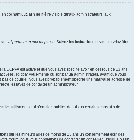
on en cochant
Oui
afin de n’être visible qu’aux administrateurs, aux
 sur
J’ai perdu mon mot de passe
. Suivez les instructions et vous devriez être
t de la COPPA est activé et que vous avez spécifié avoir en dessous de 13 ans
 activées, soit par vous-même ou soit par un administrateur, avant que vous
ecevez pas de courriel, vous avez probablement spécifié une mauvaise adresse de
correcte, essayez de contacter un administrateur.
les utilisateurs qui n’ont rien publiés depuis un certain temps afin de
mations sur les mineurs âgés de moins de 13 ans un consentement écrit des
otre forum, nous vous conseillons de contacter un conseiller juridique ou un