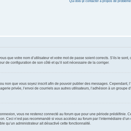
Qui dois-je contacter à propos de problèmes
us que votre nom d’utilisateur et votre mot de passe soient corrects. S’ils le sont,
eur de configuration de son côté et qu’il soit nécessaire de la corriger.
er ou non que vous soyez inscrit afin de pouvoir publier des messages. Cependant, 
erie privée, l’envoi de courriels aux autres utilisateurs, l’adhésion à un groupe d’
connexion, vous ne resterez connecté au forum que pour une période prédéfinie. Cec
xion. Ceci n’est pas recommandé si vous accédez au forum par l’intermédiaire d’un 
able qu’un administrateur ait désactivé cette fonctionnalité.