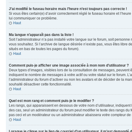
J’ai modifié le fuseau horaire mais l’heure n’est toujours pas correcte !
Si vous êtes certain(e) d’avoir correctement réglé le fuseau horaire et l’heure
lui communiquer ce problème.
Haut
Ma langue n’apparaît pas dans la liste !
Soit l’administrateur n’a pas installé votre langue sur le forum, soit personne
vous souhaitez. Si l’archive de langue désirée n’existe pas, vous êtes libre d
situés en bas de toutes les pages du forum).
Haut
Comment puis-je afficher une image associée à mon nom d’utilisateur ?
Deux types d’images, visibles lors de la consultation de messages, peuvent êt
indiquent le nombre de messages à votre actif ou votre statut sur le forum. L
l’administrateur du forum d’activer ou non les avatars et de décider de la mani
souhaité désactiver cette fonctionnalité.
Haut
Quel est mon rang et comment puis-je le modifier ?
Les rangs, qui apparaissent en dessous de votre nom d’utilisateur, indiquent 
des cas, seul un administrateur du forum peut modifier le texte des rangs d
pas ceci et un modérateur ou un administrateur abaissera votre compteur d
Haut
Lorsque je clique sur le lien de courriel d’un utilisateur, il m’est demandé