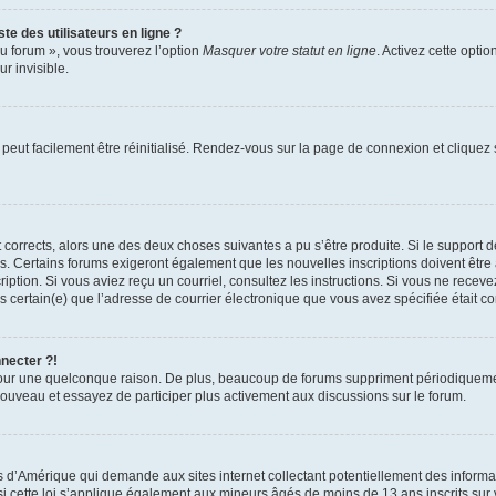
te des utilisateurs en ligne ?
u forum », vous trouverez l’option
Masquer votre statut en ligne
. Activez cette opti
r invisible.
peut facilement être réinitialisé. Rendez-vous sur la page de connexion et cliquez
nt corrects, alors une des deux choses suivantes a pu s’être produite. Si le suppor
es. Certains forums exigeront également que les nouvelles inscriptions doivent être
nscription. Si vous aviez reçu un courriel, consultez les instructions. Si vous ne r
êtes certain(e) que l’adresse de courrier électronique que vous avez spécifiée était 
nnecter ?!
pour une quelconque raison. De plus, beaucoup de forums suppriment périodiquement 
à nouveau et essayez de participer plus activement aux discussions sur le forum.
is d’Amérique qui demande aux sites internet collectant potentiellement des infor
 cette loi s’applique également aux mineurs âgés de moins de 13 ans inscrits sur v