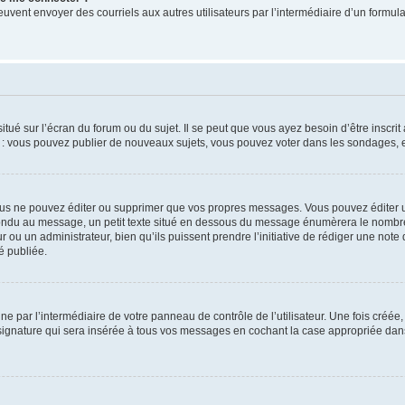
its peuvent envoyer des courriels aux autres utilisateurs par l’intermédiaire d’un for
tué sur l’écran du forum ou du sujet. Il se peut que vous ayez besoin d’être inscri
e : vous pouvez publier de nouveaux sujets, vous pouvez voter dans les sondages, e
us ne pouvez éditer ou supprimer que vos propres messages. Vous pouvez éditer u
pondu au message, un petit texte situé en dessous du message énumèrera le nombre de
r ou un administrateur, bien qu’ils puissent prendre l’initiative de rédiger une note 
é publiée.
e par l’intermédiaire de votre panneau de contrôle de l’utilisateur. Une fois créé
ignature qui sera insérée à tous vos messages en cochant la case appropriée dans vo