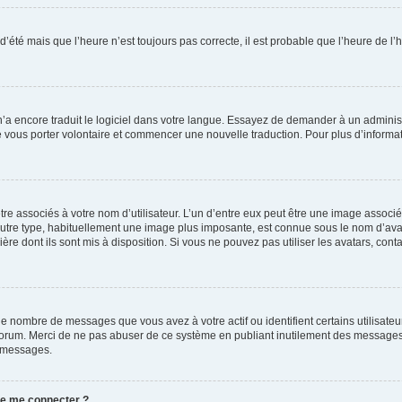
 d’été mais que l’heure n’est toujours pas correcte, il est probable que l’heure de l’
 n’a encore traduit le logiciel dans votre langue. Essayez de demander à un administr
e vous porter volontaire et commencer une nouvelle traduction. Pour plus d’informatio
re associés à votre nom d’utilisateur. L’un d’entre eux peut être une image associé
’autre type, habituellement une image plus imposante, est connue sous le nom d’ava
ère dont ils sont mis à disposition. Si vous ne pouvez pas utiliser les avatars, cont
le nombre de messages que vous avez à votre actif ou identifient certains utilisat
u forum. Merci de ne pas abuser de ce système en publiant inutilement des messages
e messages.
 de me connecter ?