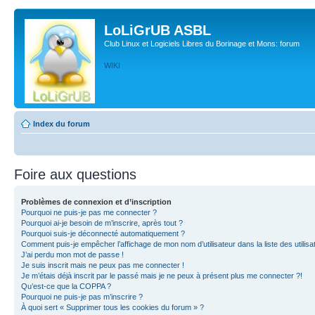
LoLiGrUB ASBL
Club Linux et Logiciels Libres du Borinage et Mons: forum
WIKI
Index du forum
Foire aux questions
Problèmes de connexion et d’inscription
Pourquoi ne puis-je pas me connecter ?
Pourquoi ai-je besoin de m’inscrire, après tout ?
Pourquoi suis-je déconnecté automatiquement ?
Comment puis-je empêcher l’affichage de mon nom d’utilisateur dans la liste des utilisa
J’ai perdu mon mot de passe !
Je suis inscrit mais ne peux pas me connecter !
Je m’étais déjà inscrit par le passé mais je ne peux à présent plus me connecter ?!
Qu’est-ce que la COPPA ?
Pourquoi ne puis-je pas m’inscrire ?
À quoi sert « Supprimer tous les cookies du forum » ?