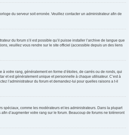
horloge du serveur soit erronée. Veuillez contacter un administrateur afin de
ateur du forum s’il est possible qu’il puisse installer l’archive de langue que
ns, veuillez vous rendre sur le site officiel (accessible depuis un des liens
e à votre rang, généralement en forme d’étoiles, de carrés ou de ronds, qui
tar et est généralement unique et personnelle à chaque utilisateur. C’est à
actez l’administrateur du forum et demandez-lui pour quelles raisons a t-il
eurs spéciaux, comme les modérateurs et les administrateurs. Dans la plupart
 afin d’augmenter votre rang sur le forum. Beaucoup de forums ne toléreront