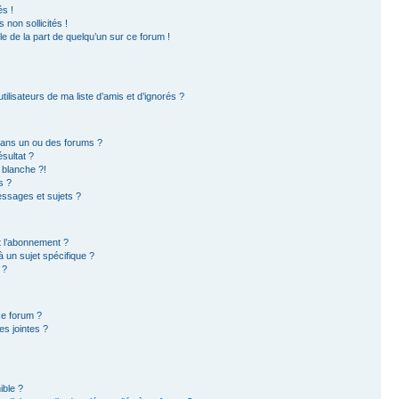
s !
non sollicités !
ble de la part de quelqu’un sur ce forum !
ilisateurs de ma liste d’amis et d’ignorés ?
dans un ou des forums ?
sultat ?
 blanche ?!
s ?
ssages et sujets ?
et l’abonnement ?
 un sujet spécifique ?
 ?
ce forum ?
s jointes ?
ible ?