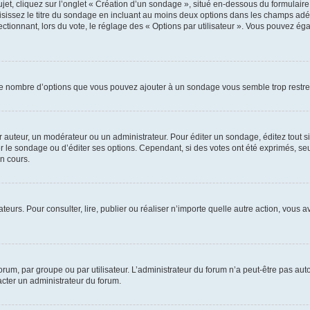
, cliquez sur l’onglet « Création d’un sondage », situé en-dessous du formulaire pri
sissez le titre du sondage en incluant au moins deux options dans les champs adé
ctionnant, lors du vote, le réglage des « Options par utilisateur ». Vous pouvez éga
i le nombre d’options que vous pouvez ajouter à un sondage vous semble trop restre
auteur, un modérateur ou un administrateur. Pour éditer un sondage, éditez tout s
er le sondage ou d’éditer ses options. Cependant, si des votes ont été exprimés, seu
n cours.
isateurs. Pour consulter, lire, publier ou réaliser n’importe quelle autre action, v
um, par groupe ou par utilisateur. L’administrateur du forum n’a peut-être pas auto
acter un administrateur du forum.