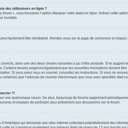
te des utilisateurs en ligne ?
u forum », vous trouverez l’option
Masquer votre statut en ligne
. Activez cette opti
r invisible.
peut facilement être réinitialisé. Rendez-vous sur la page de connexion et cliquez
nt corrects, alors une des deux choses suivantes a pu s’être produite. Si le suppor
es. Certains forums exigeront également que les nouvelles inscriptions doivent être
nscription. Si vous aviez reçu un courriel, consultez les instructions. Si vous ne r
êtes certain(e) que l’adresse de courrier électronique que vous avez spécifiée était 
nnecter ?!
pour une quelconque raison. De plus, beaucoup de forums suppriment périodiquement 
à nouveau et essayez de participer plus activement aux discussions sur le forum.
is d’Amérique qui demande aux sites internet collectant potentiellement des infor
 cette loi s’applique également aux mineurs âgés de moins de 13 ans inscrits sur v