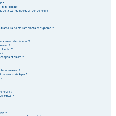
s !
non sollicités !
ble de la part de quelqu’un sur ce forum !
ilisateurs de ma liste d’amis et d’ignorés ?
dans un ou des forums ?
sultat ?
 blanche ?!
s ?
ssages et sujets ?
et l’abonnement ?
 un sujet spécifique ?
 ?
ce forum ?
s jointes ?
ible ?