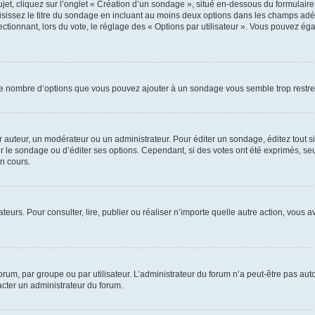
, cliquez sur l’onglet « Création d’un sondage », situé en-dessous du formulaire pri
sissez le titre du sondage en incluant au moins deux options dans les champs adé
ctionnant, lors du vote, le réglage des « Options par utilisateur ». Vous pouvez éga
i le nombre d’options que vous pouvez ajouter à un sondage vous semble trop restre
auteur, un modérateur ou un administrateur. Pour éditer un sondage, éditez tout s
er le sondage ou d’éditer ses options. Cependant, si des votes ont été exprimés, seu
n cours.
isateurs. Pour consulter, lire, publier ou réaliser n’importe quelle autre action, v
um, par groupe ou par utilisateur. L’administrateur du forum n’a peut-être pas auto
acter un administrateur du forum.