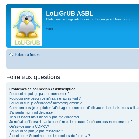
LoLiGrUB ASBL
Club Linux et Logiciels Libres du Borinage et Mons: forum
WIKI
Index du forum
Foire aux questions
Problèmes de connexion et d’inscription
Pourquoi ne puis-je pas me connecter ?
Pourquoi ai-je besoin de m’inscrire, après tout ?
Pourquoi suis-je déconnecté automatiquement ?
Comment puis-je empêcher l’affichage de mon nom d’utilisateur dans la liste des utilisa
J’ai perdu mon mot de passe !
Je suis inscrit mais ne peux pas me connecter !
Je m’étais déjà inscrit par le passé mais je ne peux à présent plus me connecter ?!
Qu’est-ce que la COPPA ?
Pourquoi ne puis-je pas m’inscrire ?
À quoi sert « Supprimer tous les cookies du forum » ?