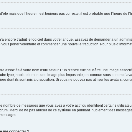
 d’été mais que l’heure n’est toujours pas correcte, il est probable que l’heure de l’
 n’a encore traduit le logiciel dans votre langue. Essayez de demander à un administr
e vous porter volontaire et commencer une nouvelle traduction. Pour plus d’informatio
re associés à votre nom d’utilisateur. L’un d’entre eux peut être une image associé
’autre type, habituellement une image plus imposante, est connue sous le nom d’ava
ère dont ils sont mis à disposition. Si vous ne pouvez pas utiliser les avatars, cont
le nombre de messages que vous avez à votre actif ou identifient certains utilisat
u forum. Merci de ne pas abuser de ce système en publiant inutilement des messages
e messages.
 de me connecter ?