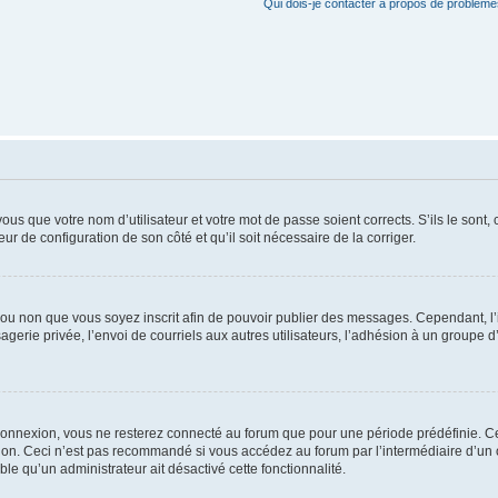
Qui dois-je contacter à propos de problèmes
us que votre nom d’utilisateur et votre mot de passe soient corrects. S’ils le sont,
eur de configuration de son côté et qu’il soit nécessaire de la corriger.
er ou non que vous soyez inscrit afin de pouvoir publier des messages. Cependant, 
erie privée, l’envoi de courriels aux autres utilisateurs, l’adhésion à un groupe d’
connexion, vous ne resterez connecté au forum que pour une période prédéfinie. Cec
xion. Ceci n’est pas recommandé si vous accédez au forum par l’intermédiaire d’un 
able qu’un administrateur ait désactivé cette fonctionnalité.