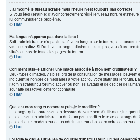
J’ai modifié le fuseau horaire mais l’heure n’est toujours pas correcte !
Si vous êtes certain(e) d’avoir correctement réglé le fuseau horaire et l’heure
lui communiquer ce problème.
Haut
Ma langue n’apparaît pas dans la liste !
Soit l’administrateur n’a pas installé votre langue sur le forum, soit personne
vous souhaitez. Si l’archive de langue désirée n’existe pas, vous êtes libre d
situés en bas de toutes les pages du forum).
Haut
Comment puis-je afficher une image associée à mon nom d’utilisateur ?
Deux types d’images, visibles lors de la consultation de messages, peuvent êt
indiquent le nombre de messages à votre actif ou votre statut sur le forum. L
l’administrateur du forum d’activer ou non les avatars et de décider de la mani
souhaité désactiver cette fonctionnalité.
Haut
Quel est mon rang et comment puis-je le modifier ?
Les rangs, qui apparaissent en dessous de votre nom d’utilisateur, indiquent 
des cas, seul un administrateur du forum peut modifier le texte des rangs d
pas ceci et un modérateur ou un administrateur abaissera votre compteur d
Haut
Lorsque je clique sur le lien de courriel d’un utilisateur, il m’est demandé