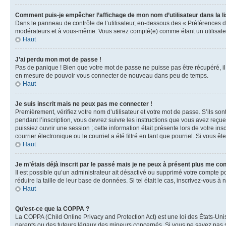
Comment puis-je empêcher l’affichage de mon nom d’utilisateur dans la lis
Dans le panneau de contrôle de l’utilisateur, en-dessous des « Préférences d
modérateurs et à vous-même. Vous serez compté(e) comme étant un utilisateu
Haut
J’ai perdu mon mot de passe !
Pas de panique ! Bien que votre mot de passe ne puisse pas être récupéré, il 
en mesure de pouvoir vous connecter de nouveau dans peu de temps.
Haut
Je suis inscrit mais ne peux pas me connecter !
Premièrement, vérifiez votre nom d’utilisateur et votre mot de passe. S’ils so
pendant l’inscription, vous devrez suivre les instructions que vous avez reçu
puissiez ouvrir une session ; cette information était présente lors de votre i
courrier électronique ou le courriel a été filtré en tant que pourriel. Si vous 
Haut
Je m’étais déjà inscrit par le passé mais je ne peux à présent plus me co
Il est possible qu’un administrateur ait désactivé ou supprimé votre compte 
réduire la taille de leur base de données. Si tel était le cas, inscrivez-vous 
Haut
Qu’est-ce que la COPPA ?
La COPPA (Child Online Privacy and Protection Act) est une loi des États-Un
parents ou des tuteurs légaux des mineurs concernés. Si vous ne savez pas si