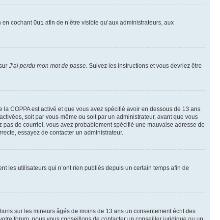
on en cochant
Oui
afin de n’être visible qu’aux administrateurs, aux
 sur
J’ai perdu mon mot de passe
. Suivez les instructions et vous devriez être
t de la COPPA est activé et que vous avez spécifié avoir en dessous de 13 ans
 activées, soit par vous-même ou soit par un administrateur, avant que vous
ecevez pas de courriel, vous avez probablement spécifié une mauvaise adresse de
correcte, essayez de contacter un administrateur.
les utilisateurs qui n’ont rien publiés depuis un certain temps afin de
mations sur les mineurs âgés de moins de 13 ans un consentement écrit des
otre forum, nous vous conseillons de contacter un conseiller juridique ou un