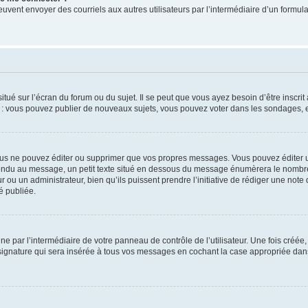
its peuvent envoyer des courriels aux autres utilisateurs par l’intermédiaire d’un for
tué sur l’écran du forum ou du sujet. Il se peut que vous ayez besoin d’être inscri
e : vous pouvez publier de nouveaux sujets, vous pouvez voter dans les sondages, e
us ne pouvez éditer ou supprimer que vos propres messages. Vous pouvez éditer u
pondu au message, un petit texte situé en dessous du message énumèrera le nombre de
r ou un administrateur, bien qu’ils puissent prendre l’initiative de rédiger une note 
é publiée.
e par l’intermédiaire de votre panneau de contrôle de l’utilisateur. Une fois créé
ignature qui sera insérée à tous vos messages en cochant la case appropriée dans vo