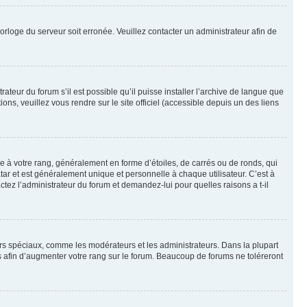
horloge du serveur soit erronée. Veuillez contacter un administrateur afin de
ateur du forum s’il est possible qu’il puisse installer l’archive de langue que
ns, veuillez vous rendre sur le site officiel (accessible depuis un des liens
e à votre rang, généralement en forme d’étoiles, de carrés ou de ronds, qui
tar et est généralement unique et personnelle à chaque utilisateur. C’est à
actez l’administrateur du forum et demandez-lui pour quelles raisons a t-il
eurs spéciaux, comme les modérateurs et les administrateurs. Dans la plupart
 afin d’augmenter votre rang sur le forum. Beaucoup de forums ne toléreront