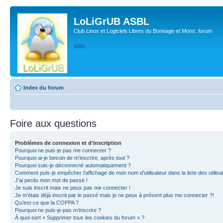
LoLiGrUB ASBL
Club Linux et Logiciels Libres du Borinage et Mons: forum
WIKI
Index du forum
Foire aux questions
Problèmes de connexion et d’inscription
Pourquoi ne puis-je pas me connecter ?
Pourquoi ai-je besoin de m’inscrire, après tout ?
Pourquoi suis-je déconnecté automatiquement ?
Comment puis-je empêcher l’affichage de mon nom d’utilisateur dans la liste des utilisa
J’ai perdu mon mot de passe !
Je suis inscrit mais ne peux pas me connecter !
Je m’étais déjà inscrit par le passé mais je ne peux à présent plus me connecter ?!
Qu’est-ce que la COPPA ?
Pourquoi ne puis-je pas m’inscrire ?
À quoi sert « Supprimer tous les cookies du forum » ?