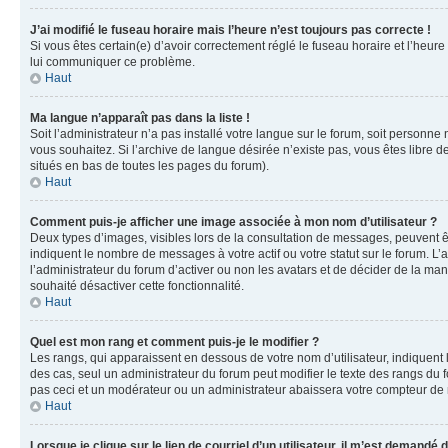
J’ai modifié le fuseau horaire mais l’heure n’est toujours pas correcte !
Si vous êtes certain(e) d’avoir correctement réglé le fuseau horaire et l’heure
lui communiquer ce problème.
Haut
Ma langue n’apparaît pas dans la liste !
Soit l’administrateur n’a pas installé votre langue sur le forum, soit personne
vous souhaitez. Si l’archive de langue désirée n’existe pas, vous êtes libre d
situés en bas de toutes les pages du forum).
Haut
Comment puis-je afficher une image associée à mon nom d’utilisateur ?
Deux types d’images, visibles lors de la consultation de messages, peuvent êt
indiquent le nombre de messages à votre actif ou votre statut sur le forum. L
l’administrateur du forum d’activer ou non les avatars et de décider de la mani
souhaité désactiver cette fonctionnalité.
Haut
Quel est mon rang et comment puis-je le modifier ?
Les rangs, qui apparaissent en dessous de votre nom d’utilisateur, indiquent 
des cas, seul un administrateur du forum peut modifier le texte des rangs d
pas ceci et un modérateur ou un administrateur abaissera votre compteur d
Haut
Lorsque je clique sur le lien de courriel d’un utilisateur, il m’est demandé