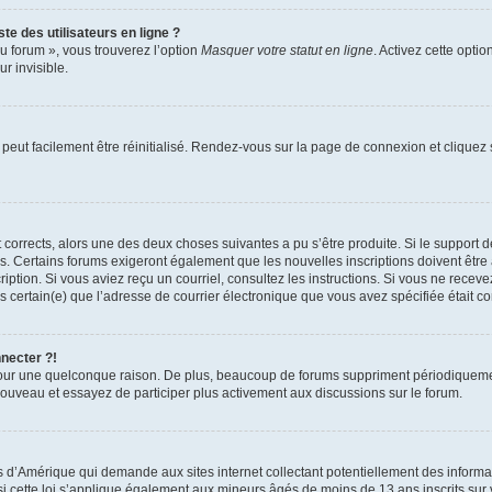
te des utilisateurs en ligne ?
u forum », vous trouverez l’option
Masquer votre statut en ligne
. Activez cette opti
r invisible.
peut facilement être réinitialisé. Rendez-vous sur la page de connexion et cliquez
nt corrects, alors une des deux choses suivantes a pu s’être produite. Si le suppor
es. Certains forums exigeront également que les nouvelles inscriptions doivent être
nscription. Si vous aviez reçu un courriel, consultez les instructions. Si vous ne r
êtes certain(e) que l’adresse de courrier électronique que vous avez spécifiée était 
nnecter ?!
pour une quelconque raison. De plus, beaucoup de forums suppriment périodiquement 
à nouveau et essayez de participer plus activement aux discussions sur le forum.
is d’Amérique qui demande aux sites internet collectant potentiellement des infor
 cette loi s’applique également aux mineurs âgés de moins de 13 ans inscrits sur v