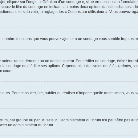
, cliquez sur l’onglet « Création d’un sondage », situé en-dessous du formulaire pri
sissez le titre du sondage en incluant au moins deux options dans les champs adé
ctionnant, lors du vote, le réglage des « Options par utilisateur ». Vous pouvez éga
i le nombre d’options que vous pouvez ajouter à un sondage vous semble trop restre
auteur, un modérateur ou un administrateur. Pour éditer un sondage, éditez tout s
er le sondage ou d’éditer ses options. Cependant, si des votes ont été exprimés, seu
n cours.
isateurs. Pour consulter, lire, publier ou réaliser n’importe quelle autre action, v
um, par groupe ou par utilisateur. L’administrateur du forum n’a peut-être pas auto
acter un administrateur du forum.