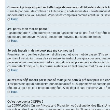
Comment puis-je empêcher l’affichage de mon nom d’utilisateur dans la lis
Dans le panneau de contrôle de l’utilisateur, en-dessous des « Préférences d
modérateurs et à vous-même. Vous serez compté(e) comme étant un utilisateu
Haut
J’ai perdu mon mot de passe !
Pas de panique ! Bien que votre mot de passe ne puisse pas être récupéré, il 
en mesure de pouvoir vous connecter de nouveau dans peu de temps.
Haut
Je suis inscrit mais ne peux pas me connecter !
Premièrement, vérifiez votre nom d’utilisateur et votre mot de passe. S’ils so
pendant l’inscription, vous devrez suivre les instructions que vous avez reçu
puissiez ouvrir une session ; cette information était présente lors de votre i
courrier électronique ou le courriel a été filtré en tant que pourriel. Si vous 
Haut
Je m’étais déjà inscrit par le passé mais je ne peux à présent plus me co
Il est possible qu’un administrateur ait désactivé ou supprimé votre compte 
réduire la taille de leur base de données. Si tel était le cas, inscrivez-vous 
Haut
Qu’est-ce que la COPPA ?
La COPPA (Child Online Privacy and Protection Act) est une loi des États-Un
parents ou des tuteurs légaux des mineurs concernés. Si vous ne savez pas si