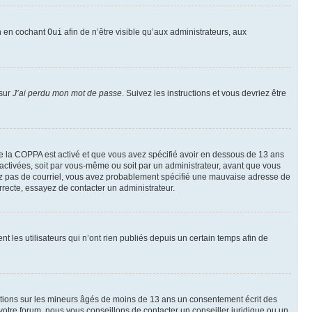
on en cochant
Oui
afin de n’être visible qu’aux administrateurs, aux
 sur
J’ai perdu mon mot de passe
. Suivez les instructions et vous devriez être
t de la COPPA est activé et que vous avez spécifié avoir en dessous de 13 ans
 activées, soit par vous-même ou soit par un administrateur, avant que vous
ecevez pas de courriel, vous avez probablement spécifié une mauvaise adresse de
correcte, essayez de contacter un administrateur.
les utilisateurs qui n’ont rien publiés depuis un certain temps afin de
mations sur les mineurs âgés de moins de 13 ans un consentement écrit des
otre forum, nous vous conseillons de contacter un conseiller juridique ou un