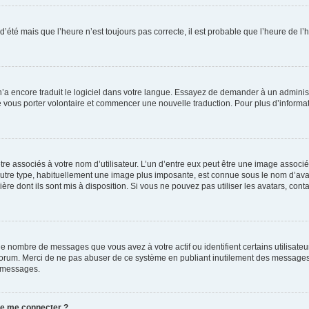
 d’été mais que l’heure n’est toujours pas correcte, il est probable que l’heure de l’
 n’a encore traduit le logiciel dans votre langue. Essayez de demander à un administr
e vous porter volontaire et commencer une nouvelle traduction. Pour plus d’informatio
re associés à votre nom d’utilisateur. L’un d’entre eux peut être une image associé
’autre type, habituellement une image plus imposante, est connue sous le nom d’ava
ère dont ils sont mis à disposition. Si vous ne pouvez pas utiliser les avatars, cont
le nombre de messages que vous avez à votre actif ou identifient certains utilisat
u forum. Merci de ne pas abuser de ce système en publiant inutilement des messages
e messages.
 de me connecter ?