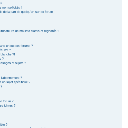
s !
non sollicités !
ble de la part de quelqu’un sur ce forum !
ilisateurs de ma liste d’amis et d’ignorés ?
dans un ou des forums ?
sultat ?
 blanche ?!
s ?
ssages et sujets ?
et l’abonnement ?
 un sujet spécifique ?
 ?
ce forum ?
s jointes ?
ible ?