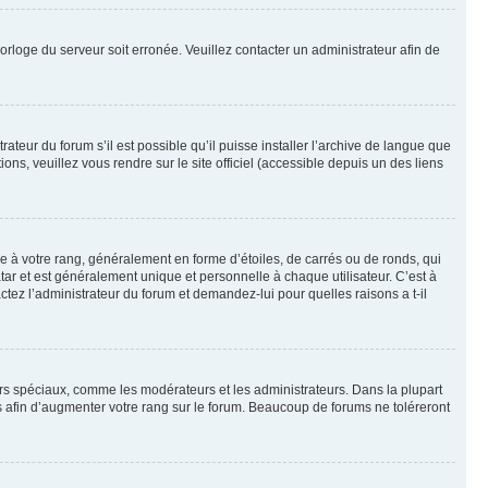
horloge du serveur soit erronée. Veuillez contacter un administrateur afin de
ateur du forum s’il est possible qu’il puisse installer l’archive de langue que
ns, veuillez vous rendre sur le site officiel (accessible depuis un des liens
e à votre rang, généralement en forme d’étoiles, de carrés ou de ronds, qui
tar et est généralement unique et personnelle à chaque utilisateur. C’est à
actez l’administrateur du forum et demandez-lui pour quelles raisons a t-il
eurs spéciaux, comme les modérateurs et les administrateurs. Dans la plupart
 afin d’augmenter votre rang sur le forum. Beaucoup de forums ne toléreront