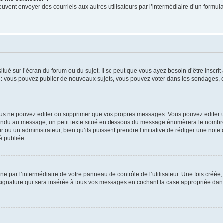
its peuvent envoyer des courriels aux autres utilisateurs par l’intermédiaire d’un for
tué sur l’écran du forum ou du sujet. Il se peut que vous ayez besoin d’être inscri
e : vous pouvez publier de nouveaux sujets, vous pouvez voter dans les sondages, e
us ne pouvez éditer ou supprimer que vos propres messages. Vous pouvez éditer u
pondu au message, un petit texte situé en dessous du message énumèrera le nombre de
r ou un administrateur, bien qu’ils puissent prendre l’initiative de rédiger une note 
é publiée.
e par l’intermédiaire de votre panneau de contrôle de l’utilisateur. Une fois créé
ignature qui sera insérée à tous vos messages en cochant la case appropriée dans vo