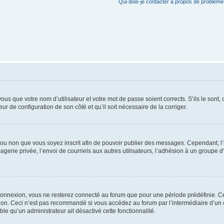
Qui dois-je contacter à propos de problèmes
us que votre nom d’utilisateur et votre mot de passe soient corrects. S’ils le sont,
eur de configuration de son côté et qu’il soit nécessaire de la corriger.
er ou non que vous soyez inscrit afin de pouvoir publier des messages. Cependant, 
erie privée, l’envoi de courriels aux autres utilisateurs, l’adhésion à un groupe d’
connexion, vous ne resterez connecté au forum que pour une période prédéfinie. Cec
xion. Ceci n’est pas recommandé si vous accédez au forum par l’intermédiaire d’un 
able qu’un administrateur ait désactivé cette fonctionnalité.