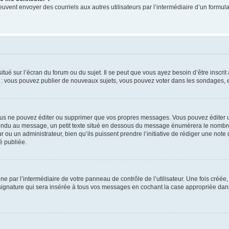
its peuvent envoyer des courriels aux autres utilisateurs par l’intermédiaire d’un for
tué sur l’écran du forum ou du sujet. Il se peut que vous ayez besoin d’être inscri
e : vous pouvez publier de nouveaux sujets, vous pouvez voter dans les sondages, e
us ne pouvez éditer ou supprimer que vos propres messages. Vous pouvez éditer u
pondu au message, un petit texte situé en dessous du message énumèrera le nombre de
r ou un administrateur, bien qu’ils puissent prendre l’initiative de rédiger une note 
é publiée.
e par l’intermédiaire de votre panneau de contrôle de l’utilisateur. Une fois créé
ignature qui sera insérée à tous vos messages en cochant la case appropriée dans vo