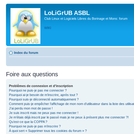
LoLiGrUB ASBL
Club Linux et Logiciels Libres du Borinage et Mons: forum
WIKI
Index du forum
Foire aux questions
Problèmes de connexion et d’inscription
Pourquoi ne puis-je pas me connecter ?
Pourquoi ai-je besoin de m’inscrire, après tout ?
Pourquoi suis-je déconnecté automatiquement ?
Comment puis-je empêcher l’affichage de mon nom d’utilisateur dans la liste des utilisa
J’ai perdu mon mot de passe !
Je suis inscrit mais ne peux pas me connecter !
Je m’étais déjà inscrit par le passé mais je ne peux à présent plus me connecter ?!
Qu’est-ce que la COPPA ?
Pourquoi ne puis-je pas m’inscrire ?
À quoi sert « Supprimer tous les cookies du forum » ?