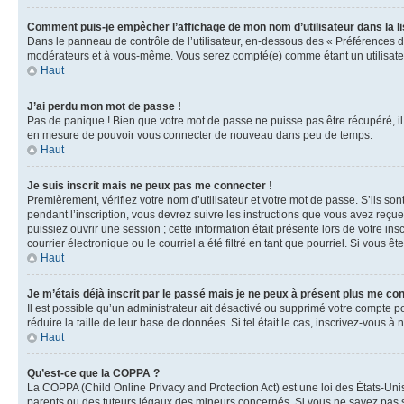
Comment puis-je empêcher l’affichage de mon nom d’utilisateur dans la lis
Dans le panneau de contrôle de l’utilisateur, en-dessous des « Préférences d
modérateurs et à vous-même. Vous serez compté(e) comme étant un utilisateu
Haut
J’ai perdu mon mot de passe !
Pas de panique ! Bien que votre mot de passe ne puisse pas être récupéré, il 
en mesure de pouvoir vous connecter de nouveau dans peu de temps.
Haut
Je suis inscrit mais ne peux pas me connecter !
Premièrement, vérifiez votre nom d’utilisateur et votre mot de passe. S’ils so
pendant l’inscription, vous devrez suivre les instructions que vous avez reçu
puissiez ouvrir une session ; cette information était présente lors de votre i
courrier électronique ou le courriel a été filtré en tant que pourriel. Si vous 
Haut
Je m’étais déjà inscrit par le passé mais je ne peux à présent plus me co
Il est possible qu’un administrateur ait désactivé ou supprimé votre compte 
réduire la taille de leur base de données. Si tel était le cas, inscrivez-vous 
Haut
Qu’est-ce que la COPPA ?
La COPPA (Child Online Privacy and Protection Act) est une loi des États-Un
parents ou des tuteurs légaux des mineurs concernés. Si vous ne savez pas si