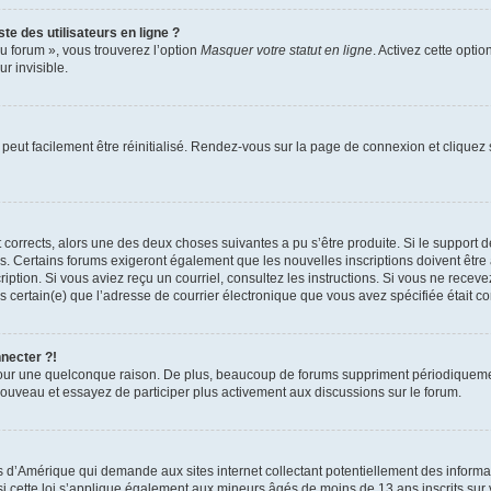
te des utilisateurs en ligne ?
u forum », vous trouverez l’option
Masquer votre statut en ligne
. Activez cette opti
r invisible.
peut facilement être réinitialisé. Rendez-vous sur la page de connexion et cliquez
nt corrects, alors une des deux choses suivantes a pu s’être produite. Si le suppor
es. Certains forums exigeront également que les nouvelles inscriptions doivent être
nscription. Si vous aviez reçu un courriel, consultez les instructions. Si vous ne r
êtes certain(e) que l’adresse de courrier électronique que vous avez spécifiée était 
nnecter ?!
pour une quelconque raison. De plus, beaucoup de forums suppriment périodiquement 
à nouveau et essayez de participer plus activement aux discussions sur le forum.
is d’Amérique qui demande aux sites internet collectant potentiellement des infor
 cette loi s’applique également aux mineurs âgés de moins de 13 ans inscrits sur v