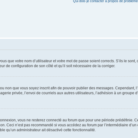
Qui dois-je contacter à propos de problèmes
us que votre nom d’utilisateur et votre mot de passe soient corrects. S’ils le sont,
eur de configuration de son côté et qu’il soit nécessaire de la corriger.
er ou non que vous soyez inscrit afin de pouvoir publier des messages. Cependant, 
erie privée, l’envoi de courriels aux autres utilisateurs, l’adhésion à un groupe d’
connexion, vous ne resterez connecté au forum que pour une période prédéfinie. Cec
xion. Ceci n’est pas recommandé si vous accédez au forum par l’intermédiaire d’un 
able qu’un administrateur ait désactivé cette fonctionnalité.