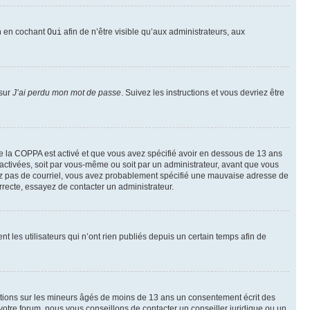
on en cochant
Oui
afin de n’être visible qu’aux administrateurs, aux
 sur
J’ai perdu mon mot de passe
. Suivez les instructions et vous devriez être
t de la COPPA est activé et que vous avez spécifié avoir en dessous de 13 ans
 activées, soit par vous-même ou soit par un administrateur, avant que vous
ecevez pas de courriel, vous avez probablement spécifié une mauvaise adresse de
correcte, essayez de contacter un administrateur.
les utilisateurs qui n’ont rien publiés depuis un certain temps afin de
mations sur les mineurs âgés de moins de 13 ans un consentement écrit des
otre forum, nous vous conseillons de contacter un conseiller juridique ou un