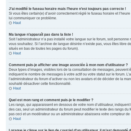
J’ai modifié le fuseau horaire mais l’heure n’est toujours pas correcte !
Si vous êtes certain(e) d’avoir correctement réglé le fuseau horaire et l’heure
lui communiquer ce problème.
Haut
Ma langue n’apparaît pas dans la liste !
Soit l’administrateur n’a pas installé votre langue sur le forum, soit personne
vous souhaitez. Si l’archive de langue désirée n’existe pas, vous êtes libre d
situés en bas de toutes les pages du forum).
Haut
Comment puis-je afficher une image associée à mon nom d’utilisateur ?
Deux types d’images, visibles lors de la consultation de messages, peuvent êt
indiquent le nombre de messages à votre actif ou votre statut sur le forum. L
l’administrateur du forum d’activer ou non les avatars et de décider de la mani
souhaité désactiver cette fonctionnalité.
Haut
Quel est mon rang et comment puis-je le modifier ?
Les rangs, qui apparaissent en dessous de votre nom d’utilisateur, indiquent 
des cas, seul un administrateur du forum peut modifier le texte des rangs d
pas ceci et un modérateur ou un administrateur abaissera votre compteur d
Haut
Lorsque je clique sur le lien de courriel d’un utilisateur, il m’est demandé