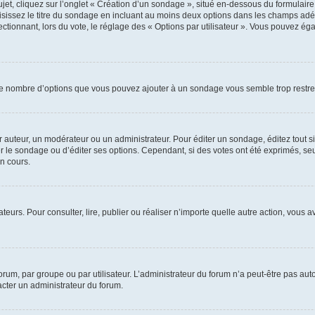
, cliquez sur l’onglet « Création d’un sondage », situé en-dessous du formulaire pri
sissez le titre du sondage en incluant au moins deux options dans les champs adé
ctionnant, lors du vote, le réglage des « Options par utilisateur ». Vous pouvez éga
i le nombre d’options que vous pouvez ajouter à un sondage vous semble trop restre
auteur, un modérateur ou un administrateur. Pour éditer un sondage, éditez tout s
er le sondage ou d’éditer ses options. Cependant, si des votes ont été exprimés, seu
n cours.
isateurs. Pour consulter, lire, publier ou réaliser n’importe quelle autre action, v
um, par groupe ou par utilisateur. L’administrateur du forum n’a peut-être pas auto
acter un administrateur du forum.