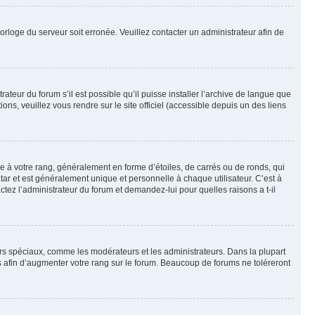
horloge du serveur soit erronée. Veuillez contacter un administrateur afin de
ateur du forum s’il est possible qu’il puisse installer l’archive de langue que
ns, veuillez vous rendre sur le site officiel (accessible depuis un des liens
e à votre rang, généralement en forme d’étoiles, de carrés ou de ronds, qui
tar et est généralement unique et personnelle à chaque utilisateur. C’est à
actez l’administrateur du forum et demandez-lui pour quelles raisons a t-il
eurs spéciaux, comme les modérateurs et les administrateurs. Dans la plupart
 afin d’augmenter votre rang sur le forum. Beaucoup de forums ne toléreront