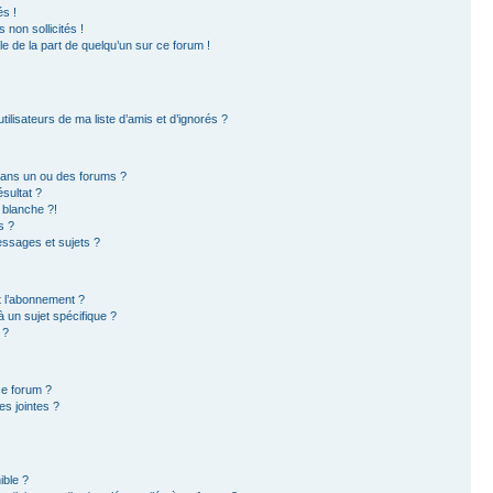
s !
non sollicités !
ble de la part de quelqu’un sur ce forum !
ilisateurs de ma liste d’amis et d’ignorés ?
dans un ou des forums ?
sultat ?
 blanche ?!
s ?
ssages et sujets ?
et l’abonnement ?
 un sujet spécifique ?
 ?
ce forum ?
s jointes ?
ible ?