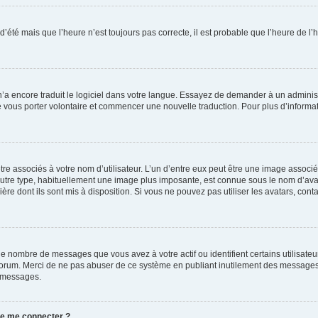
 d’été mais que l’heure n’est toujours pas correcte, il est probable que l’heure de l’
 n’a encore traduit le logiciel dans votre langue. Essayez de demander à un administr
e vous porter volontaire et commencer une nouvelle traduction. Pour plus d’informatio
re associés à votre nom d’utilisateur. L’un d’entre eux peut être une image associé
’autre type, habituellement une image plus imposante, est connue sous le nom d’ava
ère dont ils sont mis à disposition. Si vous ne pouvez pas utiliser les avatars, cont
le nombre de messages que vous avez à votre actif ou identifient certains utilisat
u forum. Merci de ne pas abuser de ce système en publiant inutilement des messages
e messages.
 de me connecter ?