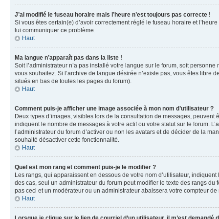
J’ai modifié le fuseau horaire mais l’heure n’est toujours pas correcte !
Si vous êtes certain(e) d’avoir correctement réglé le fuseau horaire et l’heure
lui communiquer ce problème.
Haut
Ma langue n’apparaît pas dans la liste !
Soit l’administrateur n’a pas installé votre langue sur le forum, soit personne
vous souhaitez. Si l’archive de langue désirée n’existe pas, vous êtes libre d
situés en bas de toutes les pages du forum).
Haut
Comment puis-je afficher une image associée à mon nom d’utilisateur ?
Deux types d’images, visibles lors de la consultation de messages, peuvent êt
indiquent le nombre de messages à votre actif ou votre statut sur le forum. L
l’administrateur du forum d’activer ou non les avatars et de décider de la mani
souhaité désactiver cette fonctionnalité.
Haut
Quel est mon rang et comment puis-je le modifier ?
Les rangs, qui apparaissent en dessous de votre nom d’utilisateur, indiquent 
des cas, seul un administrateur du forum peut modifier le texte des rangs d
pas ceci et un modérateur ou un administrateur abaissera votre compteur d
Haut
Lorsque je clique sur le lien de courriel d’un utilisateur, il m’est demandé