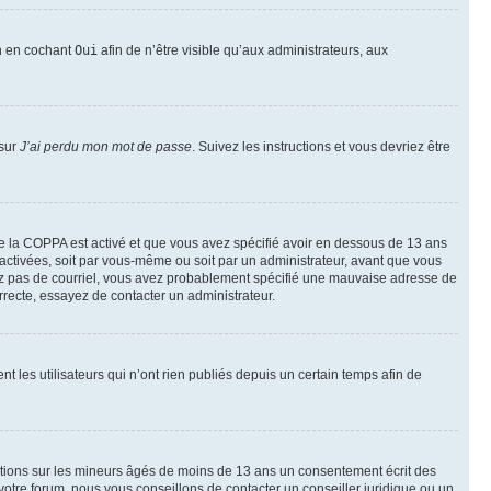
on en cochant
Oui
afin de n’être visible qu’aux administrateurs, aux
 sur
J’ai perdu mon mot de passe
. Suivez les instructions et vous devriez être
t de la COPPA est activé et que vous avez spécifié avoir en dessous de 13 ans
 activées, soit par vous-même ou soit par un administrateur, avant que vous
ecevez pas de courriel, vous avez probablement spécifié une mauvaise adresse de
correcte, essayez de contacter un administrateur.
les utilisateurs qui n’ont rien publiés depuis un certain temps afin de
mations sur les mineurs âgés de moins de 13 ans un consentement écrit des
otre forum, nous vous conseillons de contacter un conseiller juridique ou un