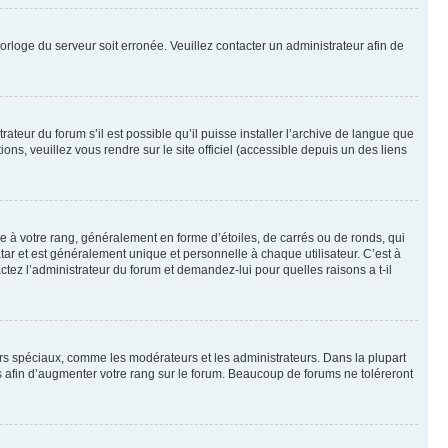
horloge du serveur soit erronée. Veuillez contacter un administrateur afin de
ateur du forum s’il est possible qu’il puisse installer l’archive de langue que
ns, veuillez vous rendre sur le site officiel (accessible depuis un des liens
e à votre rang, généralement en forme d’étoiles, de carrés ou de ronds, qui
tar et est généralement unique et personnelle à chaque utilisateur. C’est à
actez l’administrateur du forum et demandez-lui pour quelles raisons a t-il
eurs spéciaux, comme les modérateurs et les administrateurs. Dans la plupart
 afin d’augmenter votre rang sur le forum. Beaucoup de forums ne toléreront