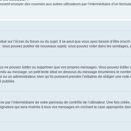
its peuvent envoyer des courriels aux autres utilisateurs par l’intermédiaire d’un for
tué sur l’écran du forum ou du sujet. Il se peut que vous ayez besoin d’être inscri
e : vous pouvez publier de nouveaux sujets, vous pouvez voter dans les sondages, e
us ne pouvez éditer ou supprimer que vos propres messages. Vous pouvez éditer u
pondu au message, un petit texte situé en dessous du message énumèrera le nombre de
r ou un administrateur, bien qu’ils puissent prendre l’initiative de rédiger une note 
é publiée.
e par l’intermédiaire de votre panneau de contrôle de l’utilisateur. Une fois créé
ignature qui sera insérée à tous vos messages en cochant la case appropriée dans vo