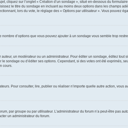
, cliquez sur l’onglet « Création d’un sondage », situé en-dessous du formulaire pri
sissez le titre du sondage en incluant au moins deux options dans les champs adé
ctionnant, lors du vote, le réglage des « Options par utilisateur ». Vous pouvez éga
i le nombre d’options que vous pouvez ajouter à un sondage vous semble trop restre
auteur, un modérateur ou un administrateur. Pour éditer un sondage, éditez tout s
er le sondage ou d’éditer ses options. Cependant, si des votes ont été exprimés, seu
n cours.
isateurs. Pour consulter, lire, publier ou réaliser n’importe quelle autre action, v
um, par groupe ou par utilisateur. L’administrateur du forum n’a peut-être pas auto
acter un administrateur du forum.