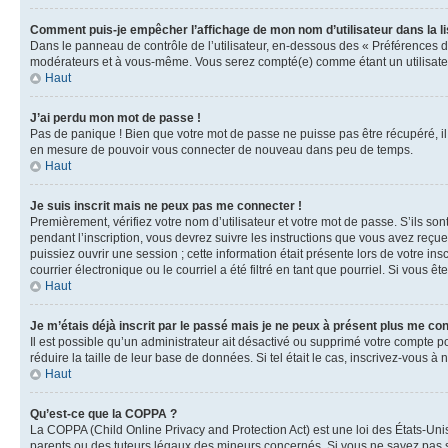
Comment puis-je empêcher l’affichage de mon nom d’utilisateur dans la lis
Dans le panneau de contrôle de l’utilisateur, en-dessous des « Préférences d
modérateurs et à vous-même. Vous serez compté(e) comme étant un utilisateu
Haut
J’ai perdu mon mot de passe !
Pas de panique ! Bien que votre mot de passe ne puisse pas être récupéré, il 
en mesure de pouvoir vous connecter de nouveau dans peu de temps.
Haut
Je suis inscrit mais ne peux pas me connecter !
Premièrement, vérifiez votre nom d’utilisateur et votre mot de passe. S’ils so
pendant l’inscription, vous devrez suivre les instructions que vous avez reçu
puissiez ouvrir une session ; cette information était présente lors de votre i
courrier électronique ou le courriel a été filtré en tant que pourriel. Si vous 
Haut
Je m’étais déjà inscrit par le passé mais je ne peux à présent plus me co
Il est possible qu’un administrateur ait désactivé ou supprimé votre compte 
réduire la taille de leur base de données. Si tel était le cas, inscrivez-vous 
Haut
Qu’est-ce que la COPPA ?
La COPPA (Child Online Privacy and Protection Act) est une loi des États-Un
parents ou des tuteurs légaux des mineurs concernés. Si vous ne savez pas si