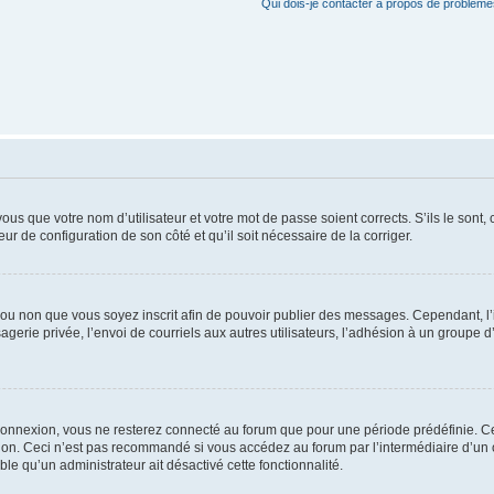
Qui dois-je contacter à propos de problèmes
us que votre nom d’utilisateur et votre mot de passe soient corrects. S’ils le sont,
eur de configuration de son côté et qu’il soit nécessaire de la corriger.
er ou non que vous soyez inscrit afin de pouvoir publier des messages. Cependant, 
erie privée, l’envoi de courriels aux autres utilisateurs, l’adhésion à un groupe d’
connexion, vous ne resterez connecté au forum que pour une période prédéfinie. Cec
xion. Ceci n’est pas recommandé si vous accédez au forum par l’intermédiaire d’un 
able qu’un administrateur ait désactivé cette fonctionnalité.