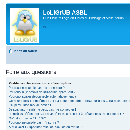
LoLiGrUB ASBL
Club Linux et Logiciels Libres du Borinage et Mons: forum
WIKI
Index du forum
Foire aux questions
Problèmes de connexion et d’inscription
Pourquoi ne puis-je pas me connecter ?
Pourquoi ai-je besoin de m’inscrire, après tout ?
Pourquoi suis-je déconnecté automatiquement ?
Comment puis-je empêcher l’affichage de mon nom d’utilisateur dans la liste des utilisa
J’ai perdu mon mot de passe !
Je suis inscrit mais ne peux pas me connecter !
Je m’étais déjà inscrit par le passé mais je ne peux à présent plus me connecter ?!
Qu’est-ce que la COPPA ?
Pourquoi ne puis-je pas m’inscrire ?
À quoi sert « Supprimer tous les cookies du forum » ?