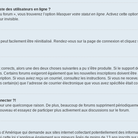
te des utilisateurs en ligne ?
u forum », vous trouverez l’option
Masquer votre statut en ligne
. Activez cette opti
r invisible.
peut facilement être réinitialisé. Rendez-vous sur la page de connexion et cliquez
nt corrects, alors une des deux choses suivantes a pu s’être produite. Si le suppor
es. Certains forums exigeront également que les nouvelles inscriptions doivent être
nscription. Si vous aviez reçu un courriel, consultez les instructions. Si vous ne r
êtes certain(e) que l’adresse de courrier électronique que vous avez spécifiée était 
nnecter ?!
pour une quelconque raison. De plus, beaucoup de forums suppriment périodiquement 
à nouveau et essayez de participer plus activement aux discussions sur le forum.
is d’Amérique qui demande aux sites internet collectant potentiellement des infor
 cette loi s’applique également aux mineurs âgés de moins de 13 ans inscrits sur v