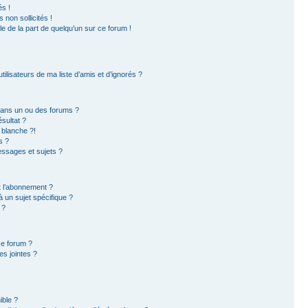
s !
non sollicités !
ble de la part de quelqu’un sur ce forum !
ilisateurs de ma liste d’amis et d’ignorés ?
dans un ou des forums ?
sultat ?
 blanche ?!
s ?
ssages et sujets ?
et l’abonnement ?
 un sujet spécifique ?
 ?
ce forum ?
s jointes ?
ible ?