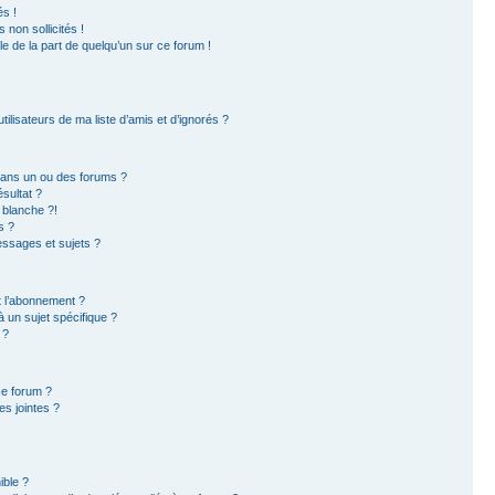
s !
non sollicités !
ble de la part de quelqu’un sur ce forum !
ilisateurs de ma liste d’amis et d’ignorés ?
dans un ou des forums ?
sultat ?
 blanche ?!
s ?
ssages et sujets ?
et l’abonnement ?
 un sujet spécifique ?
 ?
ce forum ?
s jointes ?
ible ?