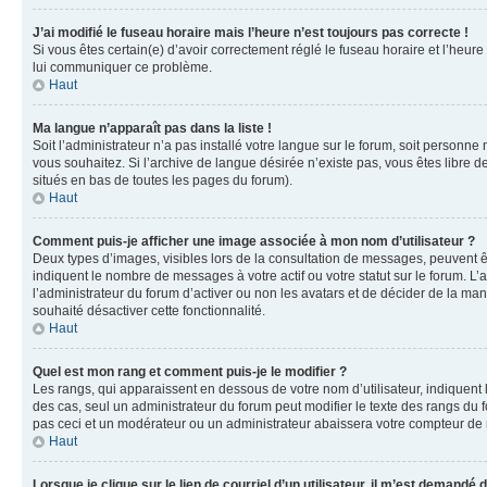
J’ai modifié le fuseau horaire mais l’heure n’est toujours pas correcte !
Si vous êtes certain(e) d’avoir correctement réglé le fuseau horaire et l’heure
lui communiquer ce problème.
Haut
Ma langue n’apparaît pas dans la liste !
Soit l’administrateur n’a pas installé votre langue sur le forum, soit personne
vous souhaitez. Si l’archive de langue désirée n’existe pas, vous êtes libre d
situés en bas de toutes les pages du forum).
Haut
Comment puis-je afficher une image associée à mon nom d’utilisateur ?
Deux types d’images, visibles lors de la consultation de messages, peuvent êt
indiquent le nombre de messages à votre actif ou votre statut sur le forum. L
l’administrateur du forum d’activer ou non les avatars et de décider de la mani
souhaité désactiver cette fonctionnalité.
Haut
Quel est mon rang et comment puis-je le modifier ?
Les rangs, qui apparaissent en dessous de votre nom d’utilisateur, indiquent 
des cas, seul un administrateur du forum peut modifier le texte des rangs d
pas ceci et un modérateur ou un administrateur abaissera votre compteur d
Haut
Lorsque je clique sur le lien de courriel d’un utilisateur, il m’est demandé