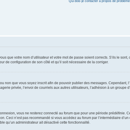
Qui dois-je contacter à propos de problèmes
us que votre nom d’utilisateur et votre mot de passe soient corrects. S’ils le sont,
eur de configuration de son côté et qu’il soit nécessaire de la corriger.
er ou non que vous soyez inscrit afin de pouvoir publier des messages. Cependant, 
erie privée, l’envoi de courriels aux autres utilisateurs, l’adhésion à un groupe d’
connexion, vous ne resterez connecté au forum que pour une période prédéfinie. Cec
xion. Ceci n’est pas recommandé si vous accédez au forum par l’intermédiaire d’un 
able qu’un administrateur ait désactivé cette fonctionnalité.