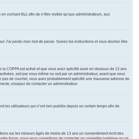
on en cochant
Oui
afin de n’être visible qu’aux administrateurs, aux
 sur
J’ai perdu mon mot de passe
. Suivez les instructions et vous devriez être
t de la COPPA est activé et que vous avez spécifié avoir en dessous de 13 ans
 activées, soit par vous-même ou soit par un administrateur, avant que vous
ecevez pas de courriel, vous avez probablement spécifié une mauvaise adresse de
correcte, essayez de contacter un administrateur.
les utilisateurs qui n’ont rien publiés depuis un certain temps afin de
mations sur les mineurs âgés de moins de 13 ans un consentement écrit des
otre forum, nous vous conseillons de contacter un conseiller juridique ou un