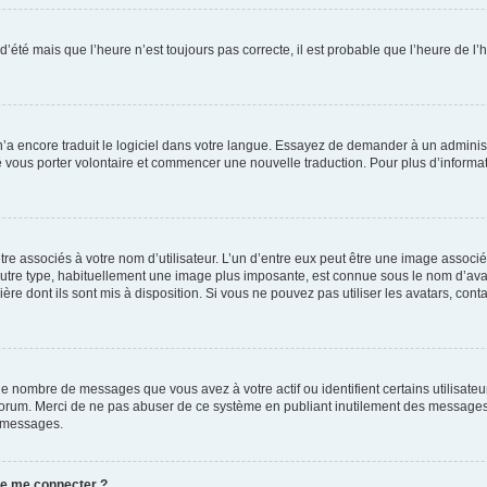
 d’été mais que l’heure n’est toujours pas correcte, il est probable que l’heure de l’
 n’a encore traduit le logiciel dans votre langue. Essayez de demander à un administr
e vous porter volontaire et commencer une nouvelle traduction. Pour plus d’informatio
re associés à votre nom d’utilisateur. L’un d’entre eux peut être une image associé
’autre type, habituellement une image plus imposante, est connue sous le nom d’ava
ère dont ils sont mis à disposition. Si vous ne pouvez pas utiliser les avatars, cont
le nombre de messages que vous avez à votre actif ou identifient certains utilisat
u forum. Merci de ne pas abuser de ce système en publiant inutilement des messages
e messages.
 de me connecter ?