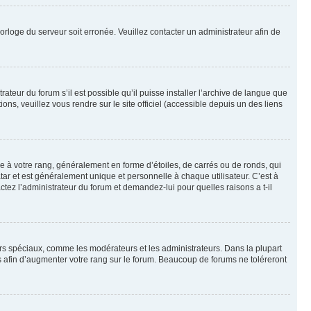
horloge du serveur soit erronée. Veuillez contacter un administrateur afin de
ateur du forum s’il est possible qu’il puisse installer l’archive de langue que
ns, veuillez vous rendre sur le site officiel (accessible depuis un des liens
e à votre rang, généralement en forme d’étoiles, de carrés ou de ronds, qui
tar et est généralement unique et personnelle à chaque utilisateur. C’est à
actez l’administrateur du forum et demandez-lui pour quelles raisons a t-il
eurs spéciaux, comme les modérateurs et les administrateurs. Dans la plupart
 afin d’augmenter votre rang sur le forum. Beaucoup de forums ne toléreront