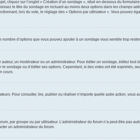
, cliquez sur l’onglet « Création d’un sondage », situé en-dessous du formulaire pri
sissez le titre du sondage en incluant au moins deux options dans les champs adé
ctionnant, lors du vote, le réglage des « Options par utilisateur ». Vous pouvez éga
i le nombre d’options que vous pouvez ajouter à un sondage vous semble trop restre
auteur, un modérateur ou un administrateur. Pour éditer un sondage, éditez tout s
er le sondage ou d’éditer ses options. Cependant, si des votes ont été exprimés, seu
n cours.
isateurs. Pour consulter, lire, publier ou réaliser n’importe quelle autre action, v
um, par groupe ou par utilisateur. L’administrateur du forum n’a peut-être pas auto
acter un administrateur du forum.