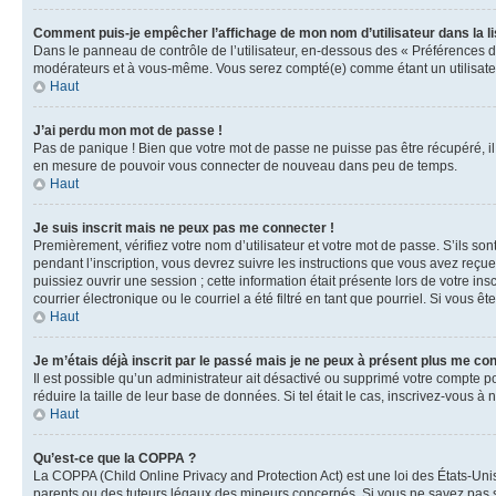
Comment puis-je empêcher l’affichage de mon nom d’utilisateur dans la lis
Dans le panneau de contrôle de l’utilisateur, en-dessous des « Préférences d
modérateurs et à vous-même. Vous serez compté(e) comme étant un utilisateu
Haut
J’ai perdu mon mot de passe !
Pas de panique ! Bien que votre mot de passe ne puisse pas être récupéré, il 
en mesure de pouvoir vous connecter de nouveau dans peu de temps.
Haut
Je suis inscrit mais ne peux pas me connecter !
Premièrement, vérifiez votre nom d’utilisateur et votre mot de passe. S’ils so
pendant l’inscription, vous devrez suivre les instructions que vous avez reçu
puissiez ouvrir une session ; cette information était présente lors de votre i
courrier électronique ou le courriel a été filtré en tant que pourriel. Si vous 
Haut
Je m’étais déjà inscrit par le passé mais je ne peux à présent plus me co
Il est possible qu’un administrateur ait désactivé ou supprimé votre compte 
réduire la taille de leur base de données. Si tel était le cas, inscrivez-vous 
Haut
Qu’est-ce que la COPPA ?
La COPPA (Child Online Privacy and Protection Act) est une loi des États-Un
parents ou des tuteurs légaux des mineurs concernés. Si vous ne savez pas si