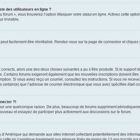
te des utilisateurs en ligne ?
u forum », vous trouverez l’option
Masquer votre statut en ligne
. Activez cette opti
r invisible.
peut facilement être réinitialisé. Rendez-vous sur la page de connexion et cliquez
nt corrects, alors une des deux choses suivantes a pu s’être produite. Si le suppor
es. Certains forums exigeront également que les nouvelles inscriptions doivent être
nscription. Si vous aviez reçu un courriel, consultez les instructions. Si vous ne r
êtes certain(e) que l’adresse de courrier électronique que vous avez spécifiée était 
nnecter ?!
pour une quelconque raison. De plus, beaucoup de forums suppriment périodiquement 
à nouveau et essayez de participer plus activement aux discussions sur le forum.
is d’Amérique qui demande aux sites internet collectant potentiellement des infor
 cette loi s’applique également aux mineurs âgés de moins de 13 ans inscrits sur v