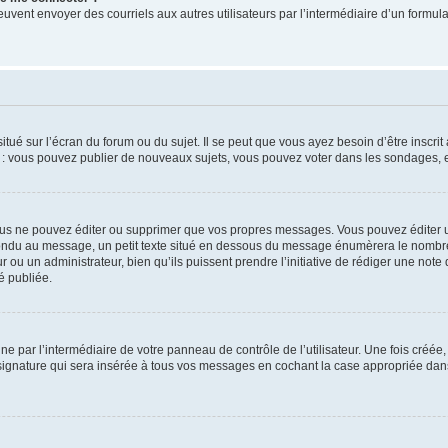
its peuvent envoyer des courriels aux autres utilisateurs par l’intermédiaire d’un for
tué sur l’écran du forum ou du sujet. Il se peut que vous ayez besoin d’être inscri
e : vous pouvez publier de nouveaux sujets, vous pouvez voter dans les sondages, e
us ne pouvez éditer ou supprimer que vos propres messages. Vous pouvez éditer u
pondu au message, un petit texte situé en dessous du message énumèrera le nombre de
r ou un administrateur, bien qu’ils puissent prendre l’initiative de rédiger une note 
é publiée.
e par l’intermédiaire de votre panneau de contrôle de l’utilisateur. Une fois créé
ignature qui sera insérée à tous vos messages en cochant la case appropriée dans vo