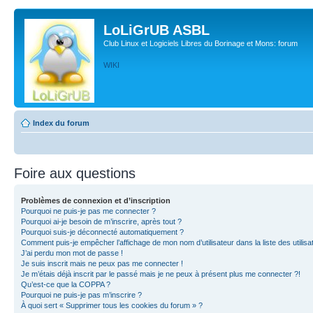
LoLiGrUB ASBL
Club Linux et Logiciels Libres du Borinage et Mons: forum
WIKI
Index du forum
Foire aux questions
Problèmes de connexion et d’inscription
Pourquoi ne puis-je pas me connecter ?
Pourquoi ai-je besoin de m’inscrire, après tout ?
Pourquoi suis-je déconnecté automatiquement ?
Comment puis-je empêcher l’affichage de mon nom d’utilisateur dans la liste des utilisa
J’ai perdu mon mot de passe !
Je suis inscrit mais ne peux pas me connecter !
Je m’étais déjà inscrit par le passé mais je ne peux à présent plus me connecter ?!
Qu’est-ce que la COPPA ?
Pourquoi ne puis-je pas m’inscrire ?
À quoi sert « Supprimer tous les cookies du forum » ?