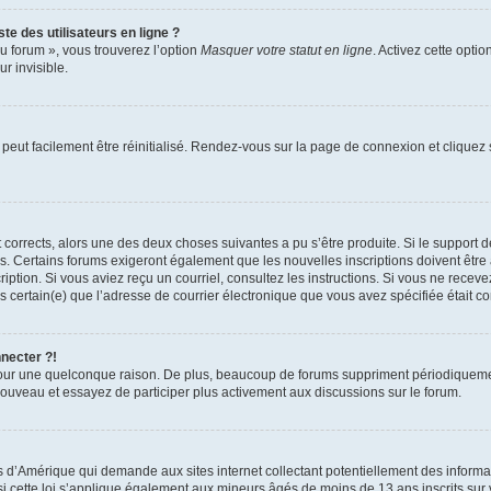
te des utilisateurs en ligne ?
u forum », vous trouverez l’option
Masquer votre statut en ligne
. Activez cette opti
r invisible.
peut facilement être réinitialisé. Rendez-vous sur la page de connexion et cliquez
nt corrects, alors une des deux choses suivantes a pu s’être produite. Si le suppor
es. Certains forums exigeront également que les nouvelles inscriptions doivent être
nscription. Si vous aviez reçu un courriel, consultez les instructions. Si vous ne r
êtes certain(e) que l’adresse de courrier électronique que vous avez spécifiée était 
nnecter ?!
pour une quelconque raison. De plus, beaucoup de forums suppriment périodiquement 
à nouveau et essayez de participer plus activement aux discussions sur le forum.
is d’Amérique qui demande aux sites internet collectant potentiellement des infor
 cette loi s’applique également aux mineurs âgés de moins de 13 ans inscrits sur v