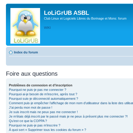
LoLiGrUB ASBL
Club Linux et Logiciels Libres du Borinage et Mons: forum
WIKI
Index du forum
Foire aux questions
Problèmes de connexion et d’inscription
Pourquoi ne puis-je pas me connecter ?
Pourquoi ai-je besoin de m’inscrire, après tout ?
Pourquoi suis-je déconnecté automatiquement ?
Comment puis-je empêcher l’affichage de mon nom d’utilisateur dans la liste des utilisa
J’ai perdu mon mot de passe !
Je suis inscrit mais ne peux pas me connecter !
Je m’étais déjà inscrit par le passé mais je ne peux à présent plus me connecter ?!
Qu’est-ce que la COPPA ?
Pourquoi ne puis-je pas m’inscrire ?
À quoi sert « Supprimer tous les cookies du forum » ?