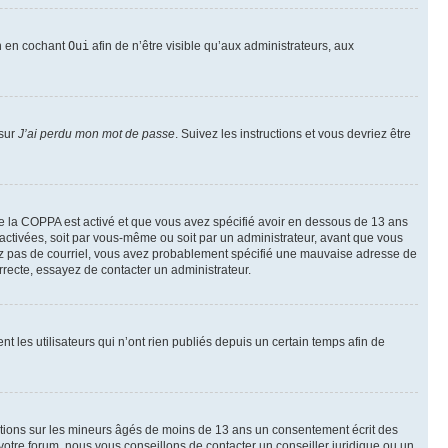
on en cochant
Oui
afin de n’être visible qu’aux administrateurs, aux
 sur
J’ai perdu mon mot de passe
. Suivez les instructions et vous devriez être
t de la COPPA est activé et que vous avez spécifié avoir en dessous de 13 ans
 activées, soit par vous-même ou soit par un administrateur, avant que vous
ecevez pas de courriel, vous avez probablement spécifié une mauvaise adresse de
correcte, essayez de contacter un administrateur.
les utilisateurs qui n’ont rien publiés depuis un certain temps afin de
mations sur les mineurs âgés de moins de 13 ans un consentement écrit des
otre forum, nous vous conseillons de contacter un conseiller juridique ou un