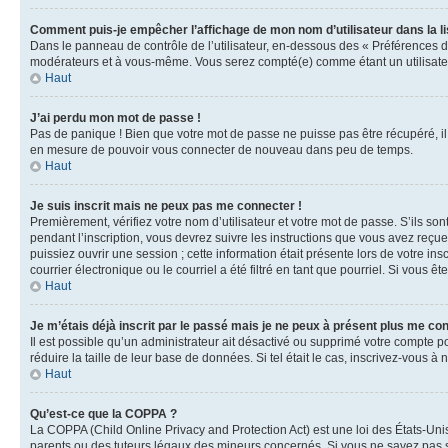
Comment puis-je empêcher l’affichage de mon nom d’utilisateur dans la lis
Dans le panneau de contrôle de l’utilisateur, en-dessous des « Préférences d
modérateurs et à vous-même. Vous serez compté(e) comme étant un utilisateu
Haut
J’ai perdu mon mot de passe !
Pas de panique ! Bien que votre mot de passe ne puisse pas être récupéré, il 
en mesure de pouvoir vous connecter de nouveau dans peu de temps.
Haut
Je suis inscrit mais ne peux pas me connecter !
Premièrement, vérifiez votre nom d’utilisateur et votre mot de passe. S’ils so
pendant l’inscription, vous devrez suivre les instructions que vous avez reçu
puissiez ouvrir une session ; cette information était présente lors de votre i
courrier électronique ou le courriel a été filtré en tant que pourriel. Si vous 
Haut
Je m’étais déjà inscrit par le passé mais je ne peux à présent plus me co
Il est possible qu’un administrateur ait désactivé ou supprimé votre compte 
réduire la taille de leur base de données. Si tel était le cas, inscrivez-vous 
Haut
Qu’est-ce que la COPPA ?
La COPPA (Child Online Privacy and Protection Act) est une loi des États-Un
parents ou des tuteurs légaux des mineurs concernés. Si vous ne savez pas si