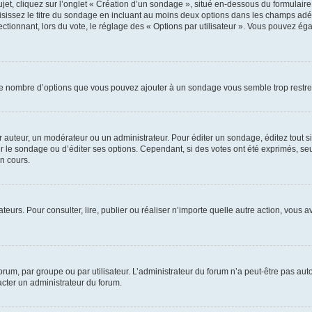
, cliquez sur l’onglet « Création d’un sondage », situé en-dessous du formulaire pri
sissez le titre du sondage en incluant au moins deux options dans les champs adé
ctionnant, lors du vote, le réglage des « Options par utilisateur ». Vous pouvez éga
i le nombre d’options que vous pouvez ajouter à un sondage vous semble trop restre
auteur, un modérateur ou un administrateur. Pour éditer un sondage, éditez tout s
er le sondage ou d’éditer ses options. Cependant, si des votes ont été exprimés, seu
n cours.
isateurs. Pour consulter, lire, publier ou réaliser n’importe quelle autre action, v
um, par groupe ou par utilisateur. L’administrateur du forum n’a peut-être pas auto
acter un administrateur du forum.