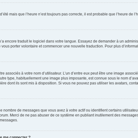
 d’été mais que l’heure n’est toujours pas correcte, il est probable que l’heure de l’
 n’a encore traduit le logiciel dans votre langue. Essayez de demander à un administr
e vous porter volontaire et commencer une nouvelle traduction. Pour plus d’informatio
re associés à votre nom d’utilisateur. L’un d’entre eux peut être une image associé
’autre type, habituellement une image plus imposante, est connue sous le nom d’ava
ère dont ils sont mis à disposition. Si vous ne pouvez pas utiliser les avatars, cont
le nombre de messages que vous avez à votre actif ou identifient certains utilisat
u forum. Merci de ne pas abuser de ce système en publiant inutilement des messages
e messages.
 de me connecter ?