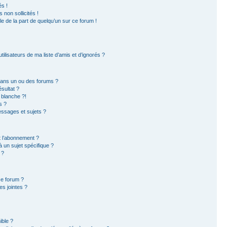
s !
non sollicités !
ble de la part de quelqu’un sur ce forum !
ilisateurs de ma liste d’amis et d’ignorés ?
dans un ou des forums ?
sultat ?
 blanche ?!
s ?
ssages et sujets ?
et l’abonnement ?
 un sujet spécifique ?
 ?
ce forum ?
s jointes ?
ible ?