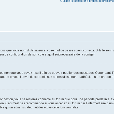
Qui dois-je contacter à propos de problèmes
us que votre nom d’utilisateur et votre mot de passe soient corrects. S’ils le sont,
eur de configuration de son côté et qu’il soit nécessaire de la corriger.
er ou non que vous soyez inscrit afin de pouvoir publier des messages. Cependant, 
erie privée, l’envoi de courriels aux autres utilisateurs, l’adhésion à un groupe d’
connexion, vous ne resterez connecté au forum que pour une période prédéfinie. Cec
xion. Ceci n’est pas recommandé si vous accédez au forum par l’intermédiaire d’un 
able qu’un administrateur ait désactivé cette fonctionnalité.