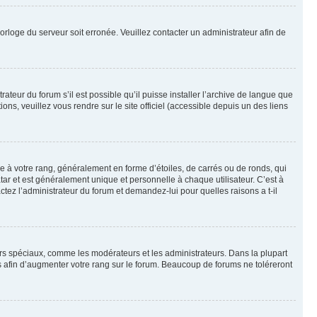
horloge du serveur soit erronée. Veuillez contacter un administrateur afin de
ateur du forum s’il est possible qu’il puisse installer l’archive de langue que
ns, veuillez vous rendre sur le site officiel (accessible depuis un des liens
e à votre rang, généralement en forme d’étoiles, de carrés ou de ronds, qui
tar et est généralement unique et personnelle à chaque utilisateur. C’est à
actez l’administrateur du forum et demandez-lui pour quelles raisons a t-il
eurs spéciaux, comme les modérateurs et les administrateurs. Dans la plupart
 afin d’augmenter votre rang sur le forum. Beaucoup de forums ne toléreront