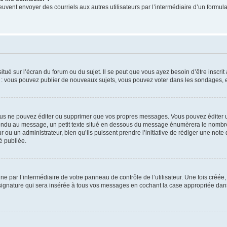
its peuvent envoyer des courriels aux autres utilisateurs par l’intermédiaire d’un for
tué sur l’écran du forum ou du sujet. Il se peut que vous ayez besoin d’être inscri
e : vous pouvez publier de nouveaux sujets, vous pouvez voter dans les sondages, e
us ne pouvez éditer ou supprimer que vos propres messages. Vous pouvez éditer u
pondu au message, un petit texte situé en dessous du message énumèrera le nombre de
r ou un administrateur, bien qu’ils puissent prendre l’initiative de rédiger une note 
é publiée.
e par l’intermédiaire de votre panneau de contrôle de l’utilisateur. Une fois créé
ignature qui sera insérée à tous vos messages en cochant la case appropriée dans vo