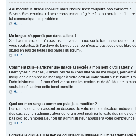
J’ai modifié le fuseau horaire mais l’heure n’est toujours pas correcte !
Si vous êtes certain(e) d’avoir correctement réglé le fuseau horaire et l’heure
lui communiquer ce problème.
Haut
Ma langue n’apparaît pas dans la liste !
Soit l’administrateur n’a pas installé votre langue sur le forum, soit personne
vous souhaitez. Si l’archive de langue désirée n’existe pas, vous êtes libre d
situés en bas de toutes les pages du forum).
Haut
Comment puis-je afficher une image associée à mon nom d’utilisateur ?
Deux types d’images, visibles lors de la consultation de messages, peuvent êt
indiquent le nombre de messages à votre actif ou votre statut sur le forum. L
l’administrateur du forum d’activer ou non les avatars et de décider de la mani
souhaité désactiver cette fonctionnalité.
Haut
Quel est mon rang et comment puis-je le modifier ?
Les rangs, qui apparaissent en dessous de votre nom d’utilisateur, indiquent 
des cas, seul un administrateur du forum peut modifier le texte des rangs d
pas ceci et un modérateur ou un administrateur abaissera votre compteur d
Haut
Lorsque je clique sur le lien de courriel d’un utilisateur, il m’est demandé