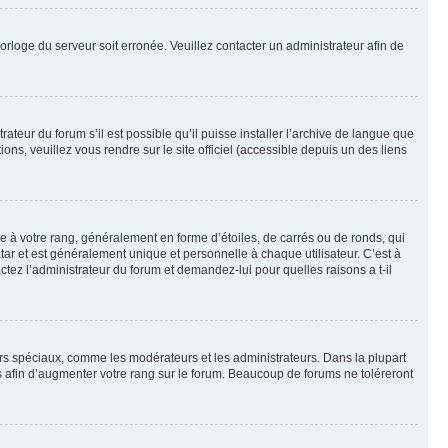
horloge du serveur soit erronée. Veuillez contacter un administrateur afin de
ateur du forum s’il est possible qu’il puisse installer l’archive de langue que
ns, veuillez vous rendre sur le site officiel (accessible depuis un des liens
e à votre rang, généralement en forme d’étoiles, de carrés ou de ronds, qui
tar et est généralement unique et personnelle à chaque utilisateur. C’est à
actez l’administrateur du forum et demandez-lui pour quelles raisons a t-il
eurs spéciaux, comme les modérateurs et les administrateurs. Dans la plupart
 afin d’augmenter votre rang sur le forum. Beaucoup de forums ne toléreront