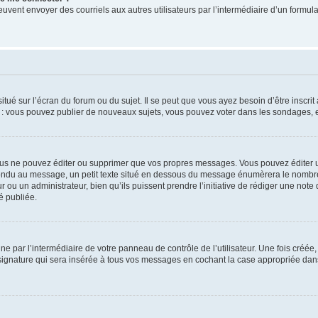
its peuvent envoyer des courriels aux autres utilisateurs par l’intermédiaire d’un for
tué sur l’écran du forum ou du sujet. Il se peut que vous ayez besoin d’être inscri
e : vous pouvez publier de nouveaux sujets, vous pouvez voter dans les sondages, e
us ne pouvez éditer ou supprimer que vos propres messages. Vous pouvez éditer u
pondu au message, un petit texte situé en dessous du message énumèrera le nombre de
r ou un administrateur, bien qu’ils puissent prendre l’initiative de rédiger une note 
é publiée.
e par l’intermédiaire de votre panneau de contrôle de l’utilisateur. Une fois créé
ignature qui sera insérée à tous vos messages en cochant la case appropriée dans vo