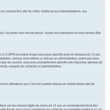
on en cochant
Oui
afin de n’être visible qu’aux administrateurs, aux
 sur
J’ai perdu mon mot de passe
. Suivez les instructions et vous devriez être
t de la COPPA est activé et que vous avez spécifié avoir en dessous de 13 ans
 activées, soit par vous-même ou soit par un administrateur, avant que vous
ecevez pas de courriel, vous avez probablement spécifié une mauvaise adresse de
correcte, essayez de contacter un administrateur.
les utilisateurs qui n’ont rien publiés depuis un certain temps afin de
mations sur les mineurs âgés de moins de 13 ans un consentement écrit des
otre forum, nous vous conseillons de contacter un conseiller juridique ou un