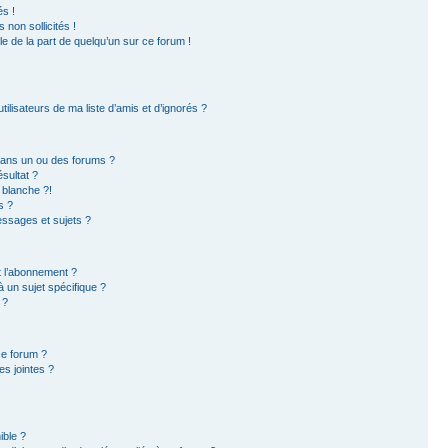
s !
non sollicités !
ble de la part de quelqu’un sur ce forum !
ilisateurs de ma liste d’amis et d’ignorés ?
dans un ou des forums ?
sultat ?
 blanche ?!
s ?
ssages et sujets ?
et l’abonnement ?
 un sujet spécifique ?
 ?
ce forum ?
s jointes ?
ible ?