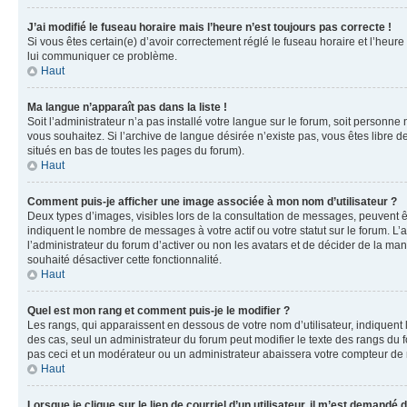
J’ai modifié le fuseau horaire mais l’heure n’est toujours pas correcte !
Si vous êtes certain(e) d’avoir correctement réglé le fuseau horaire et l’heure
lui communiquer ce problème.
Haut
Ma langue n’apparaît pas dans la liste !
Soit l’administrateur n’a pas installé votre langue sur le forum, soit personne
vous souhaitez. Si l’archive de langue désirée n’existe pas, vous êtes libre d
situés en bas de toutes les pages du forum).
Haut
Comment puis-je afficher une image associée à mon nom d’utilisateur ?
Deux types d’images, visibles lors de la consultation de messages, peuvent êt
indiquent le nombre de messages à votre actif ou votre statut sur le forum. L
l’administrateur du forum d’activer ou non les avatars et de décider de la mani
souhaité désactiver cette fonctionnalité.
Haut
Quel est mon rang et comment puis-je le modifier ?
Les rangs, qui apparaissent en dessous de votre nom d’utilisateur, indiquent 
des cas, seul un administrateur du forum peut modifier le texte des rangs d
pas ceci et un modérateur ou un administrateur abaissera votre compteur d
Haut
Lorsque je clique sur le lien de courriel d’un utilisateur, il m’est demandé