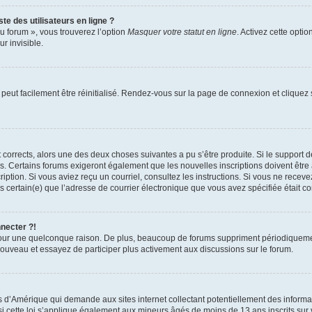
te des utilisateurs en ligne ?
u forum », vous trouverez l’option
Masquer votre statut en ligne
. Activez cette opti
r invisible.
peut facilement être réinitialisé. Rendez-vous sur la page de connexion et cliquez
nt corrects, alors une des deux choses suivantes a pu s’être produite. Si le suppor
es. Certains forums exigeront également que les nouvelles inscriptions doivent être
nscription. Si vous aviez reçu un courriel, consultez les instructions. Si vous ne r
êtes certain(e) que l’adresse de courrier électronique que vous avez spécifiée était 
nnecter ?!
pour une quelconque raison. De plus, beaucoup de forums suppriment périodiquement 
à nouveau et essayez de participer plus activement aux discussions sur le forum.
is d’Amérique qui demande aux sites internet collectant potentiellement des infor
 cette loi s’applique également aux mineurs âgés de moins de 13 ans inscrits sur v