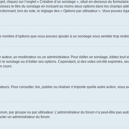
, cliquez sur l’onglet « Création d’un sondage », situé en-dessous du formulaire pri
sissez le titre du sondage en incluant au moins deux options dans les champs adé
ctionnant, lors du vote, le réglage des « Options par utilisateur ». Vous pouvez éga
i le nombre d’options que vous pouvez ajouter à un sondage vous semble trop restre
auteur, un modérateur ou un administrateur. Pour éditer un sondage, éditez tout s
er le sondage ou d’éditer ses options. Cependant, si des votes ont été exprimés, seu
n cours.
isateurs. Pour consulter, lire, publier ou réaliser n’importe quelle autre action, v
um, par groupe ou par utilisateur. L’administrateur du forum n’a peut-être pas auto
acter un administrateur du forum.