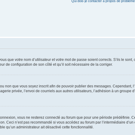
Qui dois-je contacter à propos de problèmes
us que votre nom d’utilisateur et votre mot de passe soient corrects. S’ils le sont,
eur de configuration de son côté et qu’il soit nécessaire de la corriger.
er ou non que vous soyez inscrit afin de pouvoir publier des messages. Cependant, 
erie privée, l’envoi de courriels aux autres utilisateurs, l’adhésion à un groupe d’
connexion, vous ne resterez connecté au forum que pour une période prédéfinie. Cec
xion. Ceci n’est pas recommandé si vous accédez au forum par l’intermédiaire d’un 
able qu’un administrateur ait désactivé cette fonctionnalité.