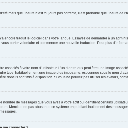
 d’été mais que l’heure n’est toujours pas correcte, il est probable que l’heure de l’
 n’a encore traduit le logiciel dans votre langue. Essayez de demander à un administr
e vous porter volontaire et commencer une nouvelle traduction. Pour plus d’informatio
re associés à votre nom d’utilisateur. L’un d’entre eux peut être une image associé
’autre type, habituellement une image plus imposante, est connue sous le nom d’ava
ère dont ils sont mis à disposition. Si vous ne pouvez pas utiliser les avatars, cont
le nombre de messages que vous avez à votre actif ou identifient certains utilisat
u forum. Merci de ne pas abuser de ce système en publiant inutilement des messages
e messages.
 de me connecter ?