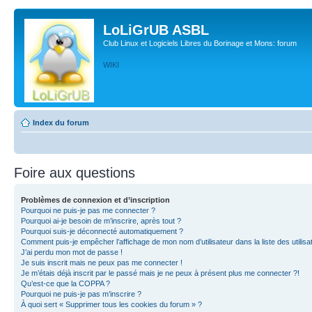
LoLiGrUB ASBL
Club Linux et Logiciels Libres du Borinage et Mons: forum
WIKI
Index du forum
Foire aux questions
Problèmes de connexion et d’inscription
Pourquoi ne puis-je pas me connecter ?
Pourquoi ai-je besoin de m’inscrire, après tout ?
Pourquoi suis-je déconnecté automatiquement ?
Comment puis-je empêcher l’affichage de mon nom d’utilisateur dans la liste des utilisa
J’ai perdu mon mot de passe !
Je suis inscrit mais ne peux pas me connecter !
Je m’étais déjà inscrit par le passé mais je ne peux à présent plus me connecter ?!
Qu’est-ce que la COPPA ?
Pourquoi ne puis-je pas m’inscrire ?
À quoi sert « Supprimer tous les cookies du forum » ?