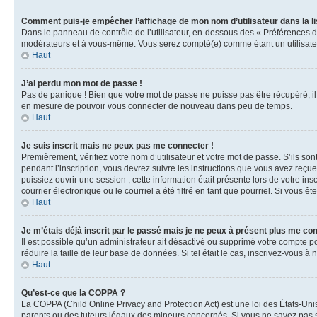
Comment puis-je empêcher l’affichage de mon nom d’utilisateur dans la lis
Dans le panneau de contrôle de l’utilisateur, en-dessous des « Préférences d
modérateurs et à vous-même. Vous serez compté(e) comme étant un utilisateu
Haut
J’ai perdu mon mot de passe !
Pas de panique ! Bien que votre mot de passe ne puisse pas être récupéré, il 
en mesure de pouvoir vous connecter de nouveau dans peu de temps.
Haut
Je suis inscrit mais ne peux pas me connecter !
Premièrement, vérifiez votre nom d’utilisateur et votre mot de passe. S’ils so
pendant l’inscription, vous devrez suivre les instructions que vous avez reçu
puissiez ouvrir une session ; cette information était présente lors de votre i
courrier électronique ou le courriel a été filtré en tant que pourriel. Si vous 
Haut
Je m’étais déjà inscrit par le passé mais je ne peux à présent plus me co
Il est possible qu’un administrateur ait désactivé ou supprimé votre compte 
réduire la taille de leur base de données. Si tel était le cas, inscrivez-vous 
Haut
Qu’est-ce que la COPPA ?
La COPPA (Child Online Privacy and Protection Act) est une loi des États-Un
parents ou des tuteurs légaux des mineurs concernés. Si vous ne savez pas si