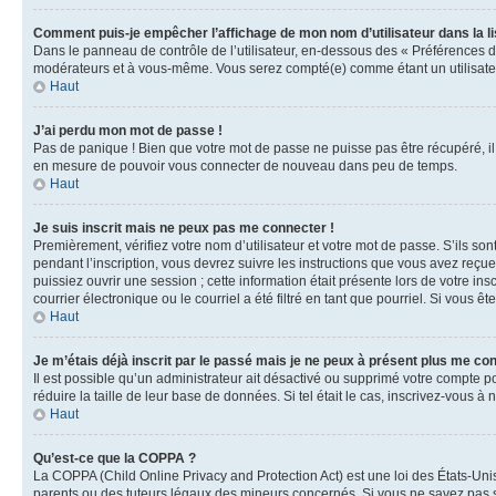
Comment puis-je empêcher l’affichage de mon nom d’utilisateur dans la lis
Dans le panneau de contrôle de l’utilisateur, en-dessous des « Préférences d
modérateurs et à vous-même. Vous serez compté(e) comme étant un utilisateu
Haut
J’ai perdu mon mot de passe !
Pas de panique ! Bien que votre mot de passe ne puisse pas être récupéré, il 
en mesure de pouvoir vous connecter de nouveau dans peu de temps.
Haut
Je suis inscrit mais ne peux pas me connecter !
Premièrement, vérifiez votre nom d’utilisateur et votre mot de passe. S’ils so
pendant l’inscription, vous devrez suivre les instructions que vous avez reçu
puissiez ouvrir une session ; cette information était présente lors de votre i
courrier électronique ou le courriel a été filtré en tant que pourriel. Si vous 
Haut
Je m’étais déjà inscrit par le passé mais je ne peux à présent plus me co
Il est possible qu’un administrateur ait désactivé ou supprimé votre compte 
réduire la taille de leur base de données. Si tel était le cas, inscrivez-vous 
Haut
Qu’est-ce que la COPPA ?
La COPPA (Child Online Privacy and Protection Act) est une loi des États-Un
parents ou des tuteurs légaux des mineurs concernés. Si vous ne savez pas si