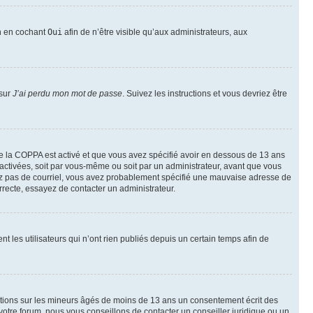
on en cochant
Oui
afin de n’être visible qu’aux administrateurs, aux
 sur
J’ai perdu mon mot de passe
. Suivez les instructions et vous devriez être
t de la COPPA est activé et que vous avez spécifié avoir en dessous de 13 ans
 activées, soit par vous-même ou soit par un administrateur, avant que vous
ecevez pas de courriel, vous avez probablement spécifié une mauvaise adresse de
correcte, essayez de contacter un administrateur.
les utilisateurs qui n’ont rien publiés depuis un certain temps afin de
mations sur les mineurs âgés de moins de 13 ans un consentement écrit des
otre forum, nous vous conseillons de contacter un conseiller juridique ou un