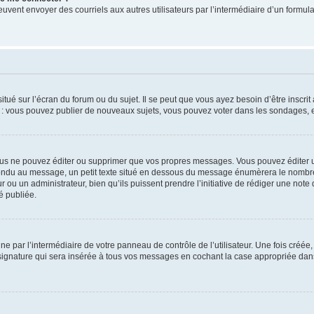
its peuvent envoyer des courriels aux autres utilisateurs par l’intermédiaire d’un for
tué sur l’écran du forum ou du sujet. Il se peut que vous ayez besoin d’être inscri
e : vous pouvez publier de nouveaux sujets, vous pouvez voter dans les sondages, e
us ne pouvez éditer ou supprimer que vos propres messages. Vous pouvez éditer u
pondu au message, un petit texte situé en dessous du message énumèrera le nombre de
r ou un administrateur, bien qu’ils puissent prendre l’initiative de rédiger une note 
é publiée.
e par l’intermédiaire de votre panneau de contrôle de l’utilisateur. Une fois créé
ignature qui sera insérée à tous vos messages en cochant la case appropriée dans vo