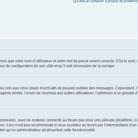
Qui dois-je contacter à propos de problèmes
us que votre nom d’utilisateur et votre mot de passe soient corrects. S’ils le sont,
eur de configuration de son côté et qu’il soit nécessaire de la corriger.
er ou non que vous soyez inscrit afin de pouvoir publier des messages. Cependant, 
erie privée, l’envoi de courriels aux autres utilisateurs, l’adhésion à un groupe d’
connexion, vous ne resterez connecté au forum que pour une période prédéfinie. Cec
xion. Ceci n’est pas recommandé si vous accédez au forum par l’intermédiaire d’un 
able qu’un administrateur ait désactivé cette fonctionnalité.