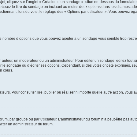
, cliquez sur l’onglet « Création d’un sondage », situé en-dessous du formulaire pri
sissez le titre du sondage en incluant au moins deux options dans les champs adé
ctionnant, lors du vote, le réglage des « Options par utilisateur ». Vous pouvez éga
i le nombre d’options que vous pouvez ajouter à un sondage vous semble trop restre
auteur, un modérateur ou un administrateur. Pour éditer un sondage, éditez tout s
er le sondage ou d’éditer ses options. Cependant, si des votes ont été exprimés, seu
n cours.
isateurs. Pour consulter, lire, publier ou réaliser n’importe quelle autre action, v
um, par groupe ou par utilisateur. L’administrateur du forum n’a peut-être pas auto
acter un administrateur du forum.