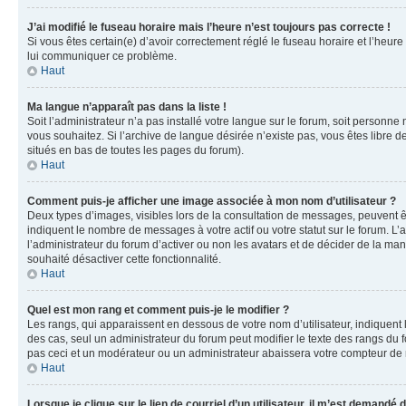
J’ai modifié le fuseau horaire mais l’heure n’est toujours pas correcte !
Si vous êtes certain(e) d’avoir correctement réglé le fuseau horaire et l’heure
lui communiquer ce problème.
Haut
Ma langue n’apparaît pas dans la liste !
Soit l’administrateur n’a pas installé votre langue sur le forum, soit personne
vous souhaitez. Si l’archive de langue désirée n’existe pas, vous êtes libre d
situés en bas de toutes les pages du forum).
Haut
Comment puis-je afficher une image associée à mon nom d’utilisateur ?
Deux types d’images, visibles lors de la consultation de messages, peuvent êt
indiquent le nombre de messages à votre actif ou votre statut sur le forum. L
l’administrateur du forum d’activer ou non les avatars et de décider de la mani
souhaité désactiver cette fonctionnalité.
Haut
Quel est mon rang et comment puis-je le modifier ?
Les rangs, qui apparaissent en dessous de votre nom d’utilisateur, indiquent 
des cas, seul un administrateur du forum peut modifier le texte des rangs d
pas ceci et un modérateur ou un administrateur abaissera votre compteur d
Haut
Lorsque je clique sur le lien de courriel d’un utilisateur, il m’est demandé