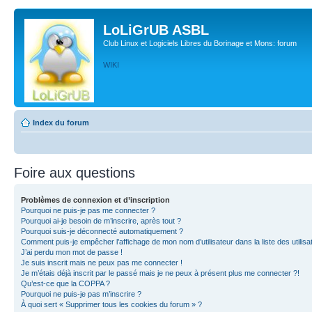
LoLiGrUB ASBL
Club Linux et Logiciels Libres du Borinage et Mons: forum
WIKI
Index du forum
Foire aux questions
Problèmes de connexion et d’inscription
Pourquoi ne puis-je pas me connecter ?
Pourquoi ai-je besoin de m’inscrire, après tout ?
Pourquoi suis-je déconnecté automatiquement ?
Comment puis-je empêcher l’affichage de mon nom d’utilisateur dans la liste des utilisa
J’ai perdu mon mot de passe !
Je suis inscrit mais ne peux pas me connecter !
Je m’étais déjà inscrit par le passé mais je ne peux à présent plus me connecter ?!
Qu’est-ce que la COPPA ?
Pourquoi ne puis-je pas m’inscrire ?
À quoi sert « Supprimer tous les cookies du forum » ?