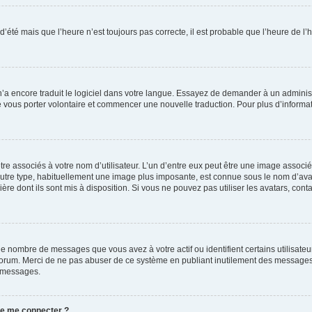
 d’été mais que l’heure n’est toujours pas correcte, il est probable que l’heure de l’
 n’a encore traduit le logiciel dans votre langue. Essayez de demander à un administr
e vous porter volontaire et commencer une nouvelle traduction. Pour plus d’informatio
re associés à votre nom d’utilisateur. L’un d’entre eux peut être une image associé
’autre type, habituellement une image plus imposante, est connue sous le nom d’ava
ère dont ils sont mis à disposition. Si vous ne pouvez pas utiliser les avatars, cont
le nombre de messages que vous avez à votre actif ou identifient certains utilisat
u forum. Merci de ne pas abuser de ce système en publiant inutilement des messages
e messages.
 de me connecter ?