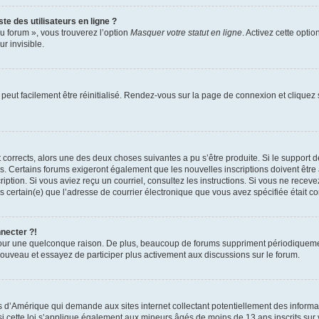
te des utilisateurs en ligne ?
u forum », vous trouverez l’option
Masquer votre statut en ligne
. Activez cette opti
r invisible.
peut facilement être réinitialisé. Rendez-vous sur la page de connexion et cliquez
nt corrects, alors une des deux choses suivantes a pu s’être produite. Si le suppor
es. Certains forums exigeront également que les nouvelles inscriptions doivent être
nscription. Si vous aviez reçu un courriel, consultez les instructions. Si vous ne r
êtes certain(e) que l’adresse de courrier électronique que vous avez spécifiée était 
nnecter ?!
pour une quelconque raison. De plus, beaucoup de forums suppriment périodiquement 
à nouveau et essayez de participer plus activement aux discussions sur le forum.
is d’Amérique qui demande aux sites internet collectant potentiellement des infor
 cette loi s’applique également aux mineurs âgés de moins de 13 ans inscrits sur v