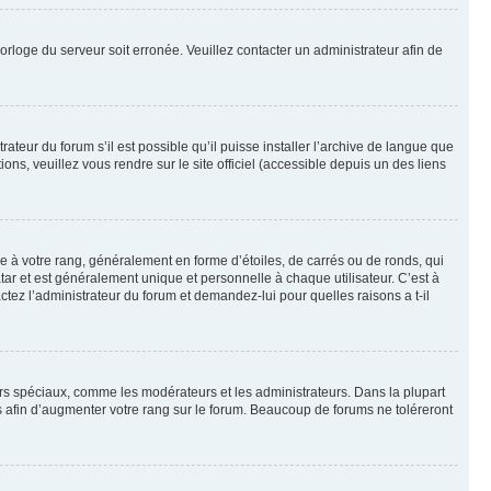
horloge du serveur soit erronée. Veuillez contacter un administrateur afin de
ateur du forum s’il est possible qu’il puisse installer l’archive de langue que
ns, veuillez vous rendre sur le site officiel (accessible depuis un des liens
e à votre rang, généralement en forme d’étoiles, de carrés ou de ronds, qui
tar et est généralement unique et personnelle à chaque utilisateur. C’est à
actez l’administrateur du forum et demandez-lui pour quelles raisons a t-il
eurs spéciaux, comme les modérateurs et les administrateurs. Dans la plupart
 afin d’augmenter votre rang sur le forum. Beaucoup de forums ne toléreront