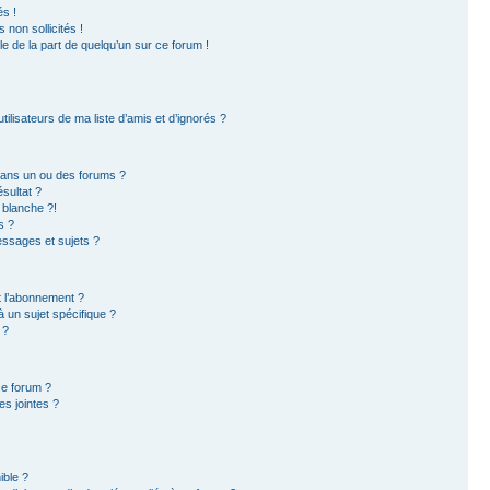
s !
non sollicités !
ble de la part de quelqu’un sur ce forum !
ilisateurs de ma liste d’amis et d’ignorés ?
dans un ou des forums ?
sultat ?
 blanche ?!
s ?
ssages et sujets ?
et l’abonnement ?
 un sujet spécifique ?
 ?
ce forum ?
s jointes ?
ible ?