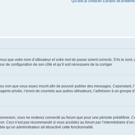
Qui dois-je contacter à propos de problèmes
us que votre nom d’utilisateur et votre mot de passe soient corrects. S’ils le sont,
eur de configuration de son côté et qu’il soit nécessaire de la corriger.
er ou non que vous soyez inscrit afin de pouvoir publier des messages. Cependant, 
erie privée, l’envoi de courriels aux autres utilisateurs, l’adhésion à un groupe d’
connexion, vous ne resterez connecté au forum que pour une période prédéfinie. Cec
xion. Ceci n’est pas recommandé si vous accédez au forum par l’intermédiaire d’un 
able qu’un administrateur ait désactivé cette fonctionnalité.