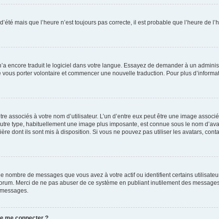
 d’été mais que l’heure n’est toujours pas correcte, il est probable que l’heure de l’
 n’a encore traduit le logiciel dans votre langue. Essayez de demander à un administr
e vous porter volontaire et commencer une nouvelle traduction. Pour plus d’informatio
re associés à votre nom d’utilisateur. L’un d’entre eux peut être une image associé
’autre type, habituellement une image plus imposante, est connue sous le nom d’ava
ère dont ils sont mis à disposition. Si vous ne pouvez pas utiliser les avatars, cont
le nombre de messages que vous avez à votre actif ou identifient certains utilisat
u forum. Merci de ne pas abuser de ce système en publiant inutilement des messages
e messages.
 de me connecter ?