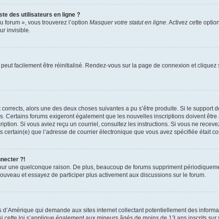
te des utilisateurs en ligne ?
u forum », vous trouverez l’option
Masquer votre statut en ligne
. Activez cette opti
r invisible.
peut facilement être réinitialisé. Rendez-vous sur la page de connexion et cliquez
nt corrects, alors une des deux choses suivantes a pu s’être produite. Si le suppor
es. Certains forums exigeront également que les nouvelles inscriptions doivent être
nscription. Si vous aviez reçu un courriel, consultez les instructions. Si vous ne r
êtes certain(e) que l’adresse de courrier électronique que vous avez spécifiée était 
nnecter ?!
pour une quelconque raison. De plus, beaucoup de forums suppriment périodiquement 
à nouveau et essayez de participer plus activement aux discussions sur le forum.
is d’Amérique qui demande aux sites internet collectant potentiellement des infor
 cette loi s’applique également aux mineurs âgés de moins de 13 ans inscrits sur v