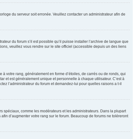
horloge du serveur soit erronée. Veuillez contacter un administrateur afin de
ateur du forum s’il est possible qu’il puisse installer l’archive de langue que
ns, veuillez vous rendre sur le site officiel (accessible depuis un des liens
e à votre rang, généralement en forme d’étoiles, de carrés ou de ronds, qui
tar et est généralement unique et personnelle à chaque utilisateur. C’est à
actez l’administrateur du forum et demandez-lui pour quelles raisons a t-il
eurs spéciaux, comme les modérateurs et les administrateurs. Dans la plupart
 afin d’augmenter votre rang sur le forum. Beaucoup de forums ne toléreront