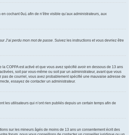
on en cochant
Oui
afin de n’être visible qu’aux administrateurs, aux
 sur
J’ai perdu mon mot de passe
. Suivez les instructions et vous devriez être
t de la COPPA est activé et que vous avez spécifié avoir en dessous de 13 ans
 activées, soit par vous-même ou soit par un administrateur, avant que vous
ecevez pas de courriel, vous avez probablement spécifié une mauvaise adresse de
correcte, essayez de contacter un administrateur.
les utilisateurs qui n’ont rien publiés depuis un certain temps afin de
mations sur les mineurs âgés de moins de 13 ans un consentement écrit des
otre forum, nous vous conseillons de contacter un conseiller juridique ou un