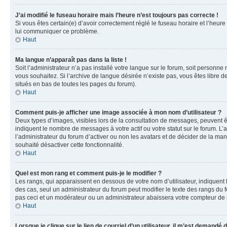
J’ai modifié le fuseau horaire mais l’heure n’est toujours pas correcte !
Si vous êtes certain(e) d’avoir correctement réglé le fuseau horaire et l’heure
lui communiquer ce problème.
Haut
Ma langue n’apparaît pas dans la liste !
Soit l’administrateur n’a pas installé votre langue sur le forum, soit personne
vous souhaitez. Si l’archive de langue désirée n’existe pas, vous êtes libre d
situés en bas de toutes les pages du forum).
Haut
Comment puis-je afficher une image associée à mon nom d’utilisateur ?
Deux types d’images, visibles lors de la consultation de messages, peuvent êt
indiquent le nombre de messages à votre actif ou votre statut sur le forum. L
l’administrateur du forum d’activer ou non les avatars et de décider de la mani
souhaité désactiver cette fonctionnalité.
Haut
Quel est mon rang et comment puis-je le modifier ?
Les rangs, qui apparaissent en dessous de votre nom d’utilisateur, indiquent 
des cas, seul un administrateur du forum peut modifier le texte des rangs d
pas ceci et un modérateur ou un administrateur abaissera votre compteur d
Haut
Lorsque je clique sur le lien de courriel d’un utilisateur, il m’est demandé