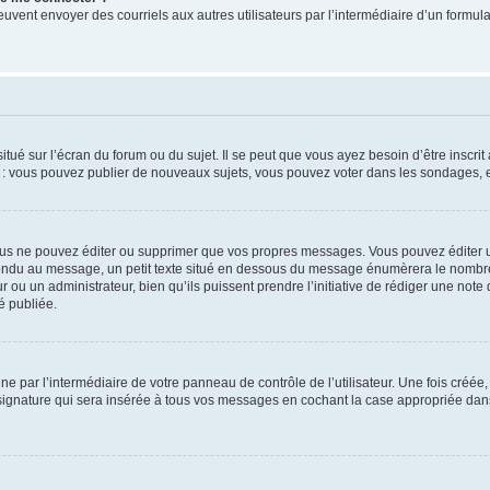
its peuvent envoyer des courriels aux autres utilisateurs par l’intermédiaire d’un for
tué sur l’écran du forum ou du sujet. Il se peut que vous ayez besoin d’être inscri
e : vous pouvez publier de nouveaux sujets, vous pouvez voter dans les sondages, e
us ne pouvez éditer ou supprimer que vos propres messages. Vous pouvez éditer u
pondu au message, un petit texte situé en dessous du message énumèrera le nombre de
r ou un administrateur, bien qu’ils puissent prendre l’initiative de rédiger une note 
é publiée.
e par l’intermédiaire de votre panneau de contrôle de l’utilisateur. Une fois créé
ignature qui sera insérée à tous vos messages en cochant la case appropriée dans vo