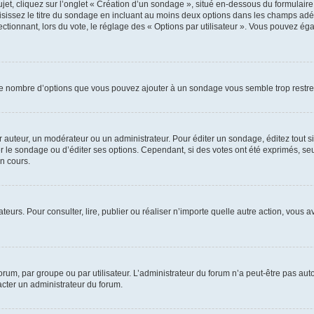
, cliquez sur l’onglet « Création d’un sondage », situé en-dessous du formulaire pri
sissez le titre du sondage en incluant au moins deux options dans les champs adé
ctionnant, lors du vote, le réglage des « Options par utilisateur ». Vous pouvez éga
i le nombre d’options que vous pouvez ajouter à un sondage vous semble trop restre
auteur, un modérateur ou un administrateur. Pour éditer un sondage, éditez tout s
er le sondage ou d’éditer ses options. Cependant, si des votes ont été exprimés, seu
n cours.
isateurs. Pour consulter, lire, publier ou réaliser n’importe quelle autre action, v
um, par groupe ou par utilisateur. L’administrateur du forum n’a peut-être pas auto
acter un administrateur du forum.