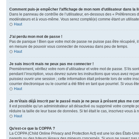
Comment puis-je empêcher l’affichage de mon nom d’utilisateur dans la lis
Dans le panneau de contrôle de l’utilisateur, en-dessous des « Préférences d
modérateurs et à vous-même. Vous serez compté(e) comme étant un utilisateu
Haut
J’ai perdu mon mot de passe !
Pas de panique ! Bien que votre mot de passe ne puisse pas être récupéré, il 
en mesure de pouvoir vous connecter de nouveau dans peu de temps.
Haut
Je suis inscrit mais ne peux pas me connecter !
Premièrement, vérifiez votre nom d’utilisateur et votre mot de passe. S’ils so
pendant l’inscription, vous devrez suivre les instructions que vous avez reçu
puissiez ouvrir une session ; cette information était présente lors de votre i
courrier électronique ou le courriel a été filtré en tant que pourriel. Si vous 
Haut
Je m’étais déjà inscrit par le passé mais je ne peux à présent plus me co
Il est possible qu’un administrateur ait désactivé ou supprimé votre compte 
réduire la taille de leur base de données. Si tel était le cas, inscrivez-vous 
Haut
Qu’est-ce que la COPPA ?
La COPPA (Child Online Privacy and Protection Act) est une loi des États-Un
parents ou des tuteurs légaux des mineurs concernés. Si vous ne savez pas si