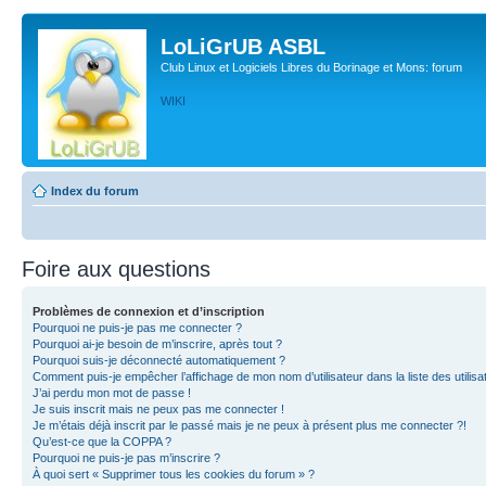
LoLiGrUB ASBL
Club Linux et Logiciels Libres du Borinage et Mons: forum
WIKI
Index du forum
Foire aux questions
Problèmes de connexion et d’inscription
Pourquoi ne puis-je pas me connecter ?
Pourquoi ai-je besoin de m’inscrire, après tout ?
Pourquoi suis-je déconnecté automatiquement ?
Comment puis-je empêcher l’affichage de mon nom d’utilisateur dans la liste des utilisa
J’ai perdu mon mot de passe !
Je suis inscrit mais ne peux pas me connecter !
Je m’étais déjà inscrit par le passé mais je ne peux à présent plus me connecter ?!
Qu’est-ce que la COPPA ?
Pourquoi ne puis-je pas m’inscrire ?
À quoi sert « Supprimer tous les cookies du forum » ?