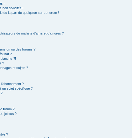
s !
non sollicités !
ble de la part de quelqu’un sur ce forum !
ilisateurs de ma liste d’amis et d’ignorés ?
dans un ou des forums ?
sultat ?
 blanche ?!
s ?
ssages et sujets ?
et l’abonnement ?
 un sujet spécifique ?
 ?
ce forum ?
s jointes ?
ible ?