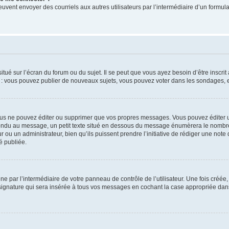
its peuvent envoyer des courriels aux autres utilisateurs par l’intermédiaire d’un for
tué sur l’écran du forum ou du sujet. Il se peut que vous ayez besoin d’être inscri
e : vous pouvez publier de nouveaux sujets, vous pouvez voter dans les sondages, e
us ne pouvez éditer ou supprimer que vos propres messages. Vous pouvez éditer u
pondu au message, un petit texte situé en dessous du message énumèrera le nombre de
r ou un administrateur, bien qu’ils puissent prendre l’initiative de rédiger une note 
é publiée.
e par l’intermédiaire de votre panneau de contrôle de l’utilisateur. Une fois créé
ignature qui sera insérée à tous vos messages en cochant la case appropriée dans vo