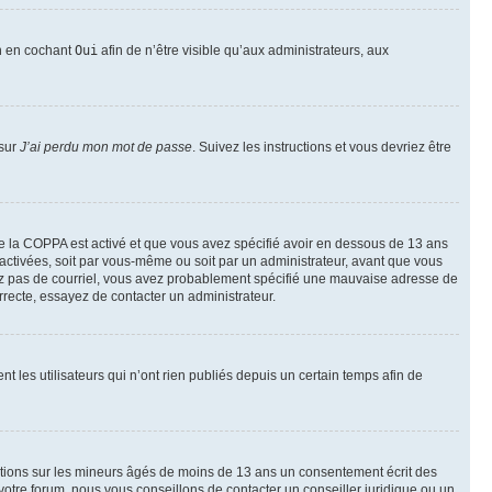
on en cochant
Oui
afin de n’être visible qu’aux administrateurs, aux
 sur
J’ai perdu mon mot de passe
. Suivez les instructions et vous devriez être
t de la COPPA est activé et que vous avez spécifié avoir en dessous de 13 ans
 activées, soit par vous-même ou soit par un administrateur, avant que vous
ecevez pas de courriel, vous avez probablement spécifié une mauvaise adresse de
correcte, essayez de contacter un administrateur.
les utilisateurs qui n’ont rien publiés depuis un certain temps afin de
mations sur les mineurs âgés de moins de 13 ans un consentement écrit des
otre forum, nous vous conseillons de contacter un conseiller juridique ou un