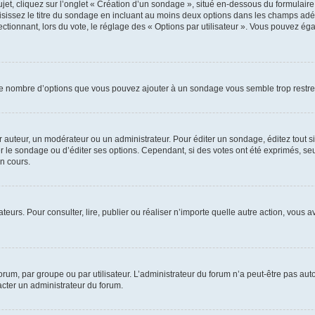
, cliquez sur l’onglet « Création d’un sondage », situé en-dessous du formulaire pri
sissez le titre du sondage en incluant au moins deux options dans les champs adé
ctionnant, lors du vote, le réglage des « Options par utilisateur ». Vous pouvez éga
i le nombre d’options que vous pouvez ajouter à un sondage vous semble trop restre
auteur, un modérateur ou un administrateur. Pour éditer un sondage, éditez tout s
er le sondage ou d’éditer ses options. Cependant, si des votes ont été exprimés, seu
n cours.
isateurs. Pour consulter, lire, publier ou réaliser n’importe quelle autre action, v
um, par groupe ou par utilisateur. L’administrateur du forum n’a peut-être pas auto
acter un administrateur du forum.