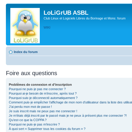
LoLiGrUB ASBL
Club Linux et Logiciels Libres du Borinage et Mons: forum
WIKI
Index du forum
Foire aux questions
Problèmes de connexion et d’inscription
Pourquoi ne puis-je pas me connecter ?
Pourquoi ai-je besoin de m’inscrire, après tout ?
Pourquoi suis-je déconnecté automatiquement ?
Comment puis-je empêcher l’affichage de mon nom d’utilisateur dans la liste des utilisa
J’ai perdu mon mot de passe !
Je suis inscrit mais ne peux pas me connecter !
Je m’étais déjà inscrit par le passé mais je ne peux à présent plus me connecter ?!
Qu’est-ce que la COPPA ?
Pourquoi ne puis-je pas m’inscrire ?
À quoi sert « Supprimer tous les cookies du forum » ?