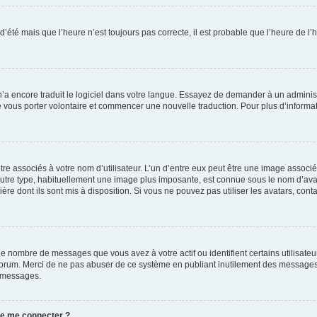
 d’été mais que l’heure n’est toujours pas correcte, il est probable que l’heure de l’
 n’a encore traduit le logiciel dans votre langue. Essayez de demander à un administr
e vous porter volontaire et commencer une nouvelle traduction. Pour plus d’informatio
re associés à votre nom d’utilisateur. L’un d’entre eux peut être une image associé
’autre type, habituellement une image plus imposante, est connue sous le nom d’ava
ère dont ils sont mis à disposition. Si vous ne pouvez pas utiliser les avatars, cont
le nombre de messages que vous avez à votre actif ou identifient certains utilisat
u forum. Merci de ne pas abuser de ce système en publiant inutilement des messages
e messages.
 de me connecter ?