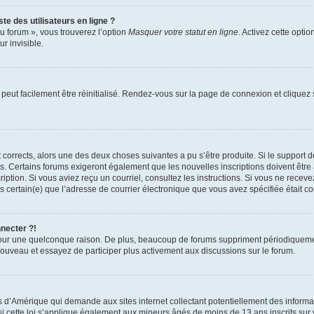
te des utilisateurs en ligne ?
u forum », vous trouverez l’option
Masquer votre statut en ligne
. Activez cette opti
r invisible.
peut facilement être réinitialisé. Rendez-vous sur la page de connexion et cliquez
nt corrects, alors une des deux choses suivantes a pu s’être produite. Si le suppor
es. Certains forums exigeront également que les nouvelles inscriptions doivent être
nscription. Si vous aviez reçu un courriel, consultez les instructions. Si vous ne r
êtes certain(e) que l’adresse de courrier électronique que vous avez spécifiée était 
nnecter ?!
pour une quelconque raison. De plus, beaucoup de forums suppriment périodiquement 
à nouveau et essayez de participer plus activement aux discussions sur le forum.
is d’Amérique qui demande aux sites internet collectant potentiellement des infor
 cette loi s’applique également aux mineurs âgés de moins de 13 ans inscrits sur v