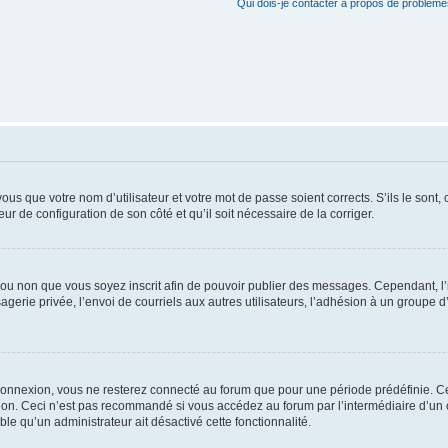
Qui dois-je contacter à propos de problèmes
us que votre nom d’utilisateur et votre mot de passe soient corrects. S’ils le sont,
eur de configuration de son côté et qu’il soit nécessaire de la corriger.
er ou non que vous soyez inscrit afin de pouvoir publier des messages. Cependant, 
erie privée, l’envoi de courriels aux autres utilisateurs, l’adhésion à un groupe d’
connexion, vous ne resterez connecté au forum que pour une période prédéfinie. Cec
xion. Ceci n’est pas recommandé si vous accédez au forum par l’intermédiaire d’un 
able qu’un administrateur ait désactivé cette fonctionnalité.