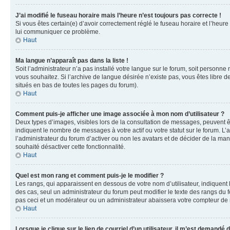
J’ai modifié le fuseau horaire mais l’heure n’est toujours pas correcte !
Si vous êtes certain(e) d’avoir correctement réglé le fuseau horaire et l’heure
lui communiquer ce problème.
Haut
Ma langue n’apparaît pas dans la liste !
Soit l’administrateur n’a pas installé votre langue sur le forum, soit personne
vous souhaitez. Si l’archive de langue désirée n’existe pas, vous êtes libre d
situés en bas de toutes les pages du forum).
Haut
Comment puis-je afficher une image associée à mon nom d’utilisateur ?
Deux types d’images, visibles lors de la consultation de messages, peuvent êt
indiquent le nombre de messages à votre actif ou votre statut sur le forum. L
l’administrateur du forum d’activer ou non les avatars et de décider de la mani
souhaité désactiver cette fonctionnalité.
Haut
Quel est mon rang et comment puis-je le modifier ?
Les rangs, qui apparaissent en dessous de votre nom d’utilisateur, indiquent 
des cas, seul un administrateur du forum peut modifier le texte des rangs d
pas ceci et un modérateur ou un administrateur abaissera votre compteur d
Haut
Lorsque je clique sur le lien de courriel d’un utilisateur, il m’est demandé