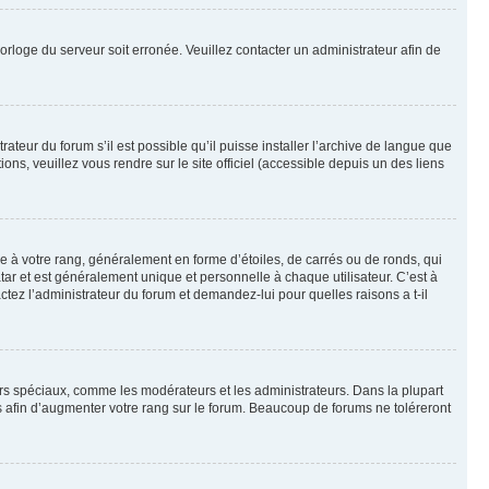
horloge du serveur soit erronée. Veuillez contacter un administrateur afin de
ateur du forum s’il est possible qu’il puisse installer l’archive de langue que
ns, veuillez vous rendre sur le site officiel (accessible depuis un des liens
e à votre rang, généralement en forme d’étoiles, de carrés ou de ronds, qui
tar et est généralement unique et personnelle à chaque utilisateur. C’est à
actez l’administrateur du forum et demandez-lui pour quelles raisons a t-il
eurs spéciaux, comme les modérateurs et les administrateurs. Dans la plupart
 afin d’augmenter votre rang sur le forum. Beaucoup de forums ne toléreront