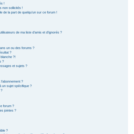
s !
non sollicités !
ble de la part de quelqu’un sur ce forum !
ilisateurs de ma liste d’amis et d’ignorés ?
dans un ou des forums ?
sultat ?
 blanche ?!
s ?
ssages et sujets ?
et l’abonnement ?
 un sujet spécifique ?
 ?
ce forum ?
s jointes ?
ible ?