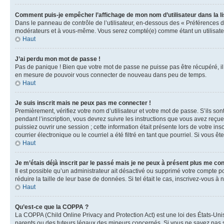
Comment puis-je empêcher l’affichage de mon nom d’utilisateur dans la lis
Dans le panneau de contrôle de l’utilisateur, en-dessous des « Préférences d
modérateurs et à vous-même. Vous serez compté(e) comme étant un utilisateu
Haut
J’ai perdu mon mot de passe !
Pas de panique ! Bien que votre mot de passe ne puisse pas être récupéré, il 
en mesure de pouvoir vous connecter de nouveau dans peu de temps.
Haut
Je suis inscrit mais ne peux pas me connecter !
Premièrement, vérifiez votre nom d’utilisateur et votre mot de passe. S’ils so
pendant l’inscription, vous devrez suivre les instructions que vous avez reçu
puissiez ouvrir une session ; cette information était présente lors de votre i
courrier électronique ou le courriel a été filtré en tant que pourriel. Si vous 
Haut
Je m’étais déjà inscrit par le passé mais je ne peux à présent plus me co
Il est possible qu’un administrateur ait désactivé ou supprimé votre compte 
réduire la taille de leur base de données. Si tel était le cas, inscrivez-vous 
Haut
Qu’est-ce que la COPPA ?
La COPPA (Child Online Privacy and Protection Act) est une loi des États-Un
parents ou des tuteurs légaux des mineurs concernés. Si vous ne savez pas si