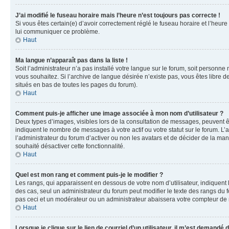
J’ai modifié le fuseau horaire mais l’heure n’est toujours pas correcte !
Si vous êtes certain(e) d’avoir correctement réglé le fuseau horaire et l’heure
lui communiquer ce problème.
Haut
Ma langue n’apparaît pas dans la liste !
Soit l’administrateur n’a pas installé votre langue sur le forum, soit personne
vous souhaitez. Si l’archive de langue désirée n’existe pas, vous êtes libre d
situés en bas de toutes les pages du forum).
Haut
Comment puis-je afficher une image associée à mon nom d’utilisateur ?
Deux types d’images, visibles lors de la consultation de messages, peuvent êt
indiquent le nombre de messages à votre actif ou votre statut sur le forum. L
l’administrateur du forum d’activer ou non les avatars et de décider de la mani
souhaité désactiver cette fonctionnalité.
Haut
Quel est mon rang et comment puis-je le modifier ?
Les rangs, qui apparaissent en dessous de votre nom d’utilisateur, indiquent 
des cas, seul un administrateur du forum peut modifier le texte des rangs d
pas ceci et un modérateur ou un administrateur abaissera votre compteur d
Haut
Lorsque je clique sur le lien de courriel d’un utilisateur, il m’est demandé