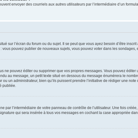
its peuvent envoyer des courriels aux autres utilisateurs par l’intermédiaire d’un for
tué sur l’écran du forum ou du sujet. Il se peut que vous ayez besoin d’être inscri
e : vous pouvez publier de nouveaux sujets, vous pouvez voter dans les sondages, e
us ne pouvez éditer ou supprimer que vos propres messages. Vous pouvez éditer u
pondu au message, un petit texte situé en dessous du message énumèrera le nombre de
r ou un administrateur, bien qu’ils puissent prendre l’initiative de rédiger une note 
é publiée.
e par l’intermédiaire de votre panneau de contrôle de l’utilisateur. Une fois créé
ignature qui sera insérée à tous vos messages en cochant la case appropriée dans vo