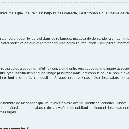
 d’été mais que l’heure n’est toujours pas correcte, il est probable que l’heure de l’
 n’a encore traduit le logiciel dans votre langue. Essayez de demander à un administr
e vous porter volontaire et commencer une nouvelle traduction. Pour plus d’informatio
re associés à votre nom d’utilisateur. L’un d’entre eux peut être une image associé
’autre type, habituellement une image plus imposante, est connue sous le nom d’ava
ère dont ils sont mis à disposition. Si vous ne pouvez pas utiliser les avatars, cont
le nombre de messages que vous avez à votre actif ou identifient certains utilisat
u forum. Merci de ne pas abuser de ce système en publiant inutilement des messages
e messages.
 de me connecter ?