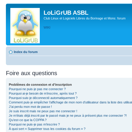
LoLiGrUB ASBL
Club Linux et Logiciels Libres du Borinage et Mons: forum
WIKI
Index du forum
Foire aux questions
Problèmes de connexion et d’inscription
Pourquoi ne puis-je pas me connecter ?
Pourquoi ai-je besoin de m’inscrire, après tout ?
Pourquoi suis-je déconnecté automatiquement ?
Comment puis-je empêcher l’affichage de mon nom d’utilisateur dans la liste des utilisa
J’ai perdu mon mot de passe !
Je suis inscrit mais ne peux pas me connecter !
Je m’étais déjà inscrit par le passé mais je ne peux à présent plus me connecter ?!
Qu’est-ce que la COPPA ?
Pourquoi ne puis-je pas m’inscrire ?
À quoi sert « Supprimer tous les cookies du forum » ?