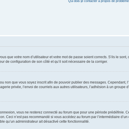
Qui dois-je contacter à propos de problèmes
us que votre nom d’utilisateur et votre mot de passe soient corrects. S’ils le sont,
eur de configuration de son côté et qu’il soit nécessaire de la corriger.
er ou non que vous soyez inscrit afin de pouvoir publier des messages. Cependant, 
erie privée, l’envoi de courriels aux autres utilisateurs, l’adhésion à un groupe d’
connexion, vous ne resterez connecté au forum que pour une période prédéfinie. Cec
xion. Ceci n’est pas recommandé si vous accédez au forum par l’intermédiaire d’un 
able qu’un administrateur ait désactivé cette fonctionnalité.