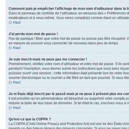
Comment puis-je empêcher l’affichage de mon nom d’utilisateur dans la lis
Dans le panneau de contrôle de l’utilisateur, en-dessous des « Préférences d
modérateurs et à vous-même. Vous serez compté(e) comme étant un utilisateu
Haut
J’ai perdu mon mot de passe !
Pas de panique ! Bien que votre mot de passe ne puisse pas être récupéré, il 
en mesure de pouvoir vous connecter de nouveau dans peu de temps.
Haut
Je suis inscrit mais ne peux pas me connecter !
Premièrement, vérifiez votre nom d’utilisateur et votre mot de passe. S’ils so
pendant l’inscription, vous devrez suivre les instructions que vous avez reçu
puissiez ouvrir une session ; cette information était présente lors de votre i
courrier électronique ou le courriel a été filtré en tant que pourriel. Si vous 
Haut
Je m’étais déjà inscrit par le passé mais je ne peux à présent plus me co
Il est possible qu’un administrateur ait désactivé ou supprimé votre compte 
réduire la taille de leur base de données. Si tel était le cas, inscrivez-vous 
Haut
Qu’est-ce que la COPPA ?
La COPPA (Child Online Privacy and Protection Act) est une loi des États-Un
parents ou des tuteurs légaux des mineurs concernés. Si vous ne savez pas si