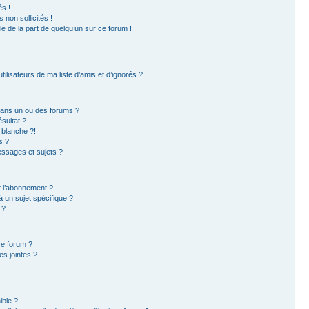
s !
non sollicités !
ble de la part de quelqu’un sur ce forum !
ilisateurs de ma liste d’amis et d’ignorés ?
dans un ou des forums ?
sultat ?
 blanche ?!
s ?
ssages et sujets ?
et l’abonnement ?
 un sujet spécifique ?
 ?
ce forum ?
s jointes ?
ible ?