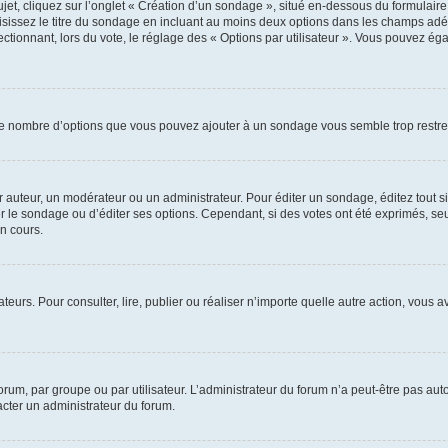
, cliquez sur l’onglet « Création d’un sondage », situé en-dessous du formulaire pri
sissez le titre du sondage en incluant au moins deux options dans les champs adé
ctionnant, lors du vote, le réglage des « Options par utilisateur ». Vous pouvez éga
i le nombre d’options que vous pouvez ajouter à un sondage vous semble trop restre
auteur, un modérateur ou un administrateur. Pour éditer un sondage, éditez tout s
er le sondage ou d’éditer ses options. Cependant, si des votes ont été exprimés, seu
n cours.
isateurs. Pour consulter, lire, publier ou réaliser n’importe quelle autre action, v
um, par groupe ou par utilisateur. L’administrateur du forum n’a peut-être pas auto
acter un administrateur du forum.