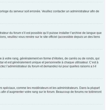
horloge du serveur soit erronée. Veuillez contacter un administrateur afin de
ateur du forum s’il est possible qu’il puisse installer l’archive de langue que
ns, veuillez vous rendre sur le site officiel (accessible depuis un des liens
e à votre rang, généralement en forme d’étoiles, de carrés ou de ronds, qui
tar et est généralement unique et personnelle à chaque utilisateur. C’est à
actez l’administrateur du forum et demandez-lui pour quelles raisons a t-il
eurs spéciaux, comme les modérateurs et les administrateurs. Dans la plupart
 afin d’augmenter votre rang sur le forum. Beaucoup de forums ne toléreront