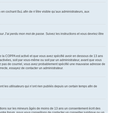
on en cochant
Oui
afin de n’être visible qu’aux administrateurs, aux
 sur
J’ai perdu mon mot de passe
. Suivez les instructions et vous devriez être
t de la COPPA est activé et que vous avez spécifié avoir en dessous de 13 ans
 activées, soit par vous-même ou soit par un administrateur, avant que vous
ecevez pas de courriel, vous avez probablement spécifié une mauvaise adresse de
correcte, essayez de contacter un administrateur.
les utilisateurs qui n’ont rien publiés depuis un certain temps afin de
mations sur les mineurs âgés de moins de 13 ans un consentement écrit des
otre forum, nous vous conseillons de contacter un conseiller juridique ou un