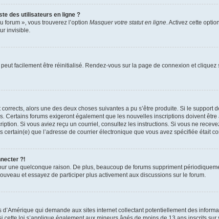
te des utilisateurs en ligne ?
u forum », vous trouverez l’option
Masquer votre statut en ligne
. Activez cette opti
r invisible.
peut facilement être réinitialisé. Rendez-vous sur la page de connexion et cliquez
nt corrects, alors une des deux choses suivantes a pu s’être produite. Si le suppor
es. Certains forums exigeront également que les nouvelles inscriptions doivent être
nscription. Si vous aviez reçu un courriel, consultez les instructions. Si vous ne r
êtes certain(e) que l’adresse de courrier électronique que vous avez spécifiée était 
nnecter ?!
pour une quelconque raison. De plus, beaucoup de forums suppriment périodiquement 
à nouveau et essayez de participer plus activement aux discussions sur le forum.
is d’Amérique qui demande aux sites internet collectant potentiellement des infor
 cette loi s’applique également aux mineurs âgés de moins de 13 ans inscrits sur v