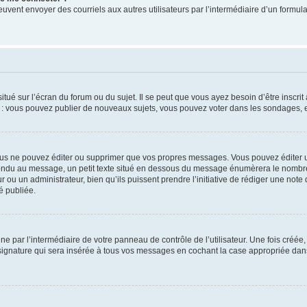
its peuvent envoyer des courriels aux autres utilisateurs par l’intermédiaire d’un for
tué sur l’écran du forum ou du sujet. Il se peut que vous ayez besoin d’être inscri
e : vous pouvez publier de nouveaux sujets, vous pouvez voter dans les sondages, e
us ne pouvez éditer ou supprimer que vos propres messages. Vous pouvez éditer u
pondu au message, un petit texte situé en dessous du message énumèrera le nombre de
r ou un administrateur, bien qu’ils puissent prendre l’initiative de rédiger une note 
é publiée.
e par l’intermédiaire de votre panneau de contrôle de l’utilisateur. Une fois créé
ignature qui sera insérée à tous vos messages en cochant la case appropriée dans vo