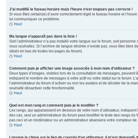
J’ai modifié le fuseau horaire mais l’heure n’est toujours pas correcte !
Si vous êtes certain(e) d’avoir correctement réglé le fuseau horaire et l’heure
lui communiquer ce problème.
Haut
Ma langue n’apparaît pas dans la liste !
Soit l’administrateur n’a pas installé votre langue sur le forum, soit personne
vous souhaitez. Si l’archive de langue désirée n’existe pas, vous êtes libre d
situés en bas de toutes les pages du forum).
Haut
Comment puis-je afficher une image associée à mon nom d’utilisateur ?
Deux types d’images, visibles lors de la consultation de messages, peuvent êt
indiquent le nombre de messages à votre actif ou votre statut sur le forum. L
l’administrateur du forum d’activer ou non les avatars et de décider de la mani
souhaité désactiver cette fonctionnalité.
Haut
Quel est mon rang et comment puis-je le modifier ?
Les rangs, qui apparaissent en dessous de votre nom d’utilisateur, indiquent 
des cas, seul un administrateur du forum peut modifier le texte des rangs d
pas ceci et un modérateur ou un administrateur abaissera votre compteur d
Haut
Lorsque je clique sur le lien de courriel d’un utilisateur, il m’est demandé