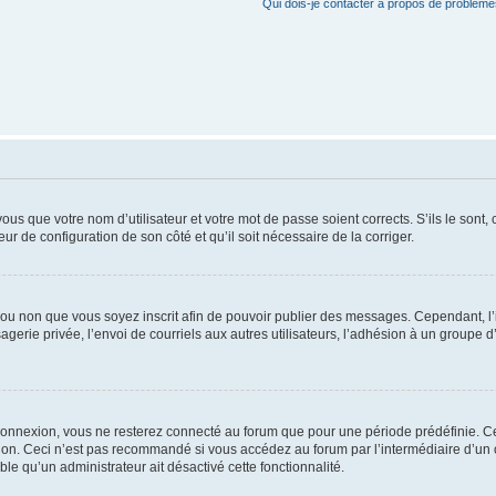
Qui dois-je contacter à propos de problèmes
us que votre nom d’utilisateur et votre mot de passe soient corrects. S’ils le sont,
eur de configuration de son côté et qu’il soit nécessaire de la corriger.
er ou non que vous soyez inscrit afin de pouvoir publier des messages. Cependant, 
erie privée, l’envoi de courriels aux autres utilisateurs, l’adhésion à un groupe d’
connexion, vous ne resterez connecté au forum que pour une période prédéfinie. Cec
xion. Ceci n’est pas recommandé si vous accédez au forum par l’intermédiaire d’un 
able qu’un administrateur ait désactivé cette fonctionnalité.