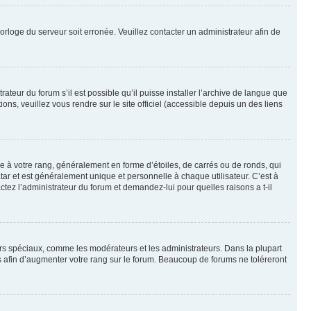
horloge du serveur soit erronée. Veuillez contacter un administrateur afin de
ateur du forum s’il est possible qu’il puisse installer l’archive de langue que
ns, veuillez vous rendre sur le site officiel (accessible depuis un des liens
e à votre rang, généralement en forme d’étoiles, de carrés ou de ronds, qui
tar et est généralement unique et personnelle à chaque utilisateur. C’est à
actez l’administrateur du forum et demandez-lui pour quelles raisons a t-il
eurs spéciaux, comme les modérateurs et les administrateurs. Dans la plupart
 afin d’augmenter votre rang sur le forum. Beaucoup de forums ne toléreront