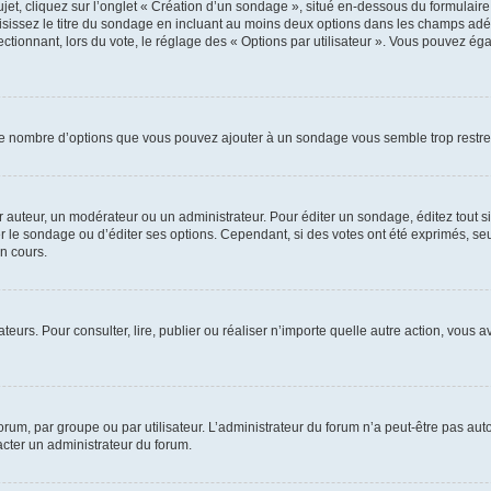
, cliquez sur l’onglet « Création d’un sondage », situé en-dessous du formulaire pri
sissez le titre du sondage en incluant au moins deux options dans les champs adé
ctionnant, lors du vote, le réglage des « Options par utilisateur ». Vous pouvez éga
i le nombre d’options que vous pouvez ajouter à un sondage vous semble trop restre
auteur, un modérateur ou un administrateur. Pour éditer un sondage, éditez tout s
er le sondage ou d’éditer ses options. Cependant, si des votes ont été exprimés, seu
n cours.
isateurs. Pour consulter, lire, publier ou réaliser n’importe quelle autre action, v
um, par groupe ou par utilisateur. L’administrateur du forum n’a peut-être pas auto
acter un administrateur du forum.