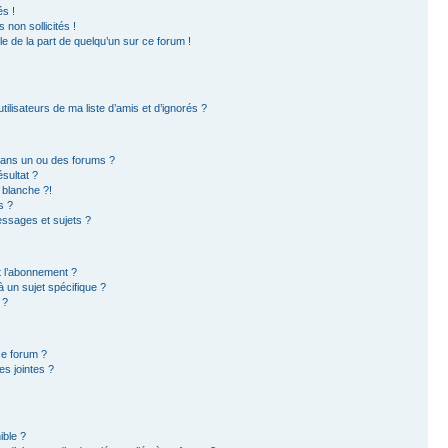
s !
non sollicités !
ble de la part de quelqu’un sur ce forum !
ilisateurs de ma liste d’amis et d’ignorés ?
dans un ou des forums ?
sultat ?
 blanche ?!
s ?
ssages et sujets ?
et l’abonnement ?
 un sujet spécifique ?
 ?
ce forum ?
s jointes ?
ible ?