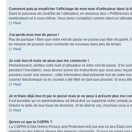
Comment puis-je empêcher l’affichage de mon nom d’utilisateur dans la lis
Dans le panneau de contrôle de l’utilisateur, en-dessous des « Préférences d
modérateurs et à vous-même. Vous serez compté(e) comme étant un utilisateu
Haut
J’ai perdu mon mot de passe !
Pas de panique ! Bien que votre mot de passe ne puisse pas être récupéré, il 
en mesure de pouvoir vous connecter de nouveau dans peu de temps.
Haut
Je suis inscrit mais ne peux pas me connecter !
Premièrement, vérifiez votre nom d’utilisateur et votre mot de passe. S’ils so
pendant l’inscription, vous devrez suivre les instructions que vous avez reçu
puissiez ouvrir une session ; cette information était présente lors de votre i
courrier électronique ou le courriel a été filtré en tant que pourriel. Si vous 
Haut
Je m’étais déjà inscrit par le passé mais je ne peux à présent plus me co
Il est possible qu’un administrateur ait désactivé ou supprimé votre compte 
réduire la taille de leur base de données. Si tel était le cas, inscrivez-vous 
Haut
Qu’est-ce que la COPPA ?
La COPPA (Child Online Privacy and Protection Act) est une loi des États-Un
parents ou des tuteurs légaux des mineurs concernés. Si vous ne savez pas si