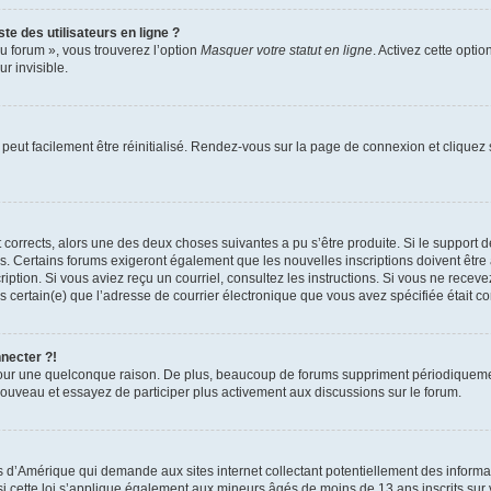
te des utilisateurs en ligne ?
u forum », vous trouverez l’option
Masquer votre statut en ligne
. Activez cette opti
r invisible.
peut facilement être réinitialisé. Rendez-vous sur la page de connexion et cliquez
nt corrects, alors une des deux choses suivantes a pu s’être produite. Si le suppor
es. Certains forums exigeront également que les nouvelles inscriptions doivent être
nscription. Si vous aviez reçu un courriel, consultez les instructions. Si vous ne r
êtes certain(e) que l’adresse de courrier électronique que vous avez spécifiée était 
nnecter ?!
pour une quelconque raison. De plus, beaucoup de forums suppriment périodiquement 
à nouveau et essayez de participer plus activement aux discussions sur le forum.
is d’Amérique qui demande aux sites internet collectant potentiellement des infor
 cette loi s’applique également aux mineurs âgés de moins de 13 ans inscrits sur v