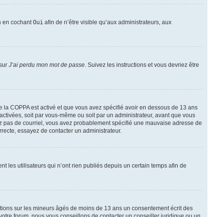
on en cochant
Oui
afin de n’être visible qu’aux administrateurs, aux
 sur
J’ai perdu mon mot de passe
. Suivez les instructions et vous devriez être
t de la COPPA est activé et que vous avez spécifié avoir en dessous de 13 ans
 activées, soit par vous-même ou soit par un administrateur, avant que vous
ecevez pas de courriel, vous avez probablement spécifié une mauvaise adresse de
correcte, essayez de contacter un administrateur.
les utilisateurs qui n’ont rien publiés depuis un certain temps afin de
mations sur les mineurs âgés de moins de 13 ans un consentement écrit des
otre forum, nous vous conseillons de contacter un conseiller juridique ou un