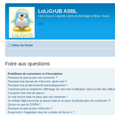
LoLiGrUB ASBL
Club Linux et Logiciels Libres du Borinage et Mons: forum
WIKI
Index du forum
Foire aux questions
Problèmes de connexion et d’inscription
Pourquoi ne puis-je pas me connecter ?
Pourquoi ai-je besoin de m’inscrire, après tout ?
Pourquoi suis-je déconnecté automatiquement ?
Comment puis-je empêcher l’affichage de mon nom d’utilisateur dans la liste des utilisa
J’ai perdu mon mot de passe !
Je suis inscrit mais ne peux pas me connecter !
Je m’étais déjà inscrit par le passé mais je ne peux à présent plus me connecter ?!
Qu’est-ce que la COPPA ?
Pourquoi ne puis-je pas m’inscrire ?
À quoi sert « Supprimer tous les cookies du forum » ?