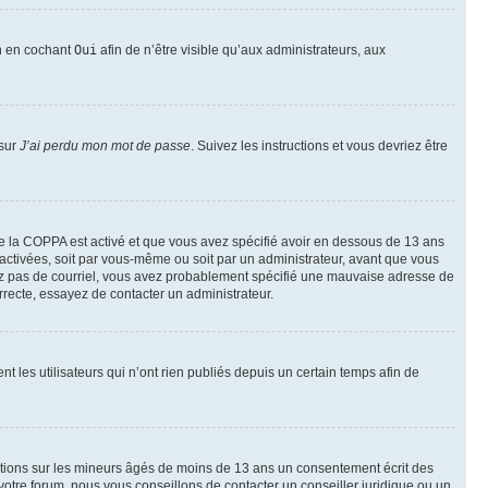
on en cochant
Oui
afin de n’être visible qu’aux administrateurs, aux
 sur
J’ai perdu mon mot de passe
. Suivez les instructions et vous devriez être
t de la COPPA est activé et que vous avez spécifié avoir en dessous de 13 ans
 activées, soit par vous-même ou soit par un administrateur, avant que vous
ecevez pas de courriel, vous avez probablement spécifié une mauvaise adresse de
correcte, essayez de contacter un administrateur.
les utilisateurs qui n’ont rien publiés depuis un certain temps afin de
mations sur les mineurs âgés de moins de 13 ans un consentement écrit des
otre forum, nous vous conseillons de contacter un conseiller juridique ou un