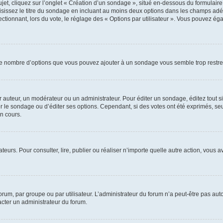
, cliquez sur l’onglet « Création d’un sondage », situé en-dessous du formulaire pri
sissez le titre du sondage en incluant au moins deux options dans les champs adé
ctionnant, lors du vote, le réglage des « Options par utilisateur ». Vous pouvez éga
i le nombre d’options que vous pouvez ajouter à un sondage vous semble trop restre
auteur, un modérateur ou un administrateur. Pour éditer un sondage, éditez tout s
er le sondage ou d’éditer ses options. Cependant, si des votes ont été exprimés, seu
n cours.
isateurs. Pour consulter, lire, publier ou réaliser n’importe quelle autre action, v
um, par groupe ou par utilisateur. L’administrateur du forum n’a peut-être pas auto
acter un administrateur du forum.