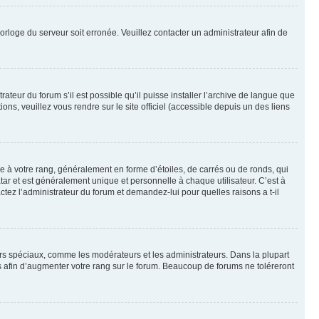
horloge du serveur soit erronée. Veuillez contacter un administrateur afin de
ateur du forum s’il est possible qu’il puisse installer l’archive de langue que
ns, veuillez vous rendre sur le site officiel (accessible depuis un des liens
e à votre rang, généralement en forme d’étoiles, de carrés ou de ronds, qui
tar et est généralement unique et personnelle à chaque utilisateur. C’est à
actez l’administrateur du forum et demandez-lui pour quelles raisons a t-il
eurs spéciaux, comme les modérateurs et les administrateurs. Dans la plupart
 afin d’augmenter votre rang sur le forum. Beaucoup de forums ne toléreront