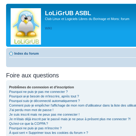
LoLiGrUB ASBL
Club Linux et Logiciels Libres du Borinage et Mons: forum
WIKI
Index du forum
Foire aux questions
Problèmes de connexion et d’inscription
Pourquoi ne puis-je pas me connecter ?
Pourquoi ai-je besoin de m’inscrire, après tout ?
Pourquoi suis-je déconnecté automatiquement ?
Comment puis-je empêcher l’affichage de mon nom d’utilisateur dans la liste des utilisa
J’ai perdu mon mot de passe !
Je suis inscrit mais ne peux pas me connecter !
Je m’étais déjà inscrit par le passé mais je ne peux à présent plus me connecter ?!
Qu’est-ce que la COPPA ?
Pourquoi ne puis-je pas m’inscrire ?
À quoi sert « Supprimer tous les cookies du forum » ?