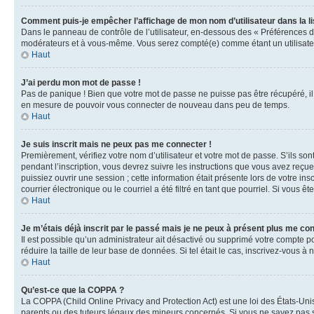
Comment puis-je empêcher l’affichage de mon nom d’utilisateur dans la lis
Dans le panneau de contrôle de l’utilisateur, en-dessous des « Préférences d
modérateurs et à vous-même. Vous serez compté(e) comme étant un utilisateu
Haut
J’ai perdu mon mot de passe !
Pas de panique ! Bien que votre mot de passe ne puisse pas être récupéré, il 
en mesure de pouvoir vous connecter de nouveau dans peu de temps.
Haut
Je suis inscrit mais ne peux pas me connecter !
Premièrement, vérifiez votre nom d’utilisateur et votre mot de passe. S’ils so
pendant l’inscription, vous devrez suivre les instructions que vous avez reçu
puissiez ouvrir une session ; cette information était présente lors de votre i
courrier électronique ou le courriel a été filtré en tant que pourriel. Si vous 
Haut
Je m’étais déjà inscrit par le passé mais je ne peux à présent plus me co
Il est possible qu’un administrateur ait désactivé ou supprimé votre compte 
réduire la taille de leur base de données. Si tel était le cas, inscrivez-vous 
Haut
Qu’est-ce que la COPPA ?
La COPPA (Child Online Privacy and Protection Act) est une loi des États-Un
parents ou des tuteurs légaux des mineurs concernés. Si vous ne savez pas si