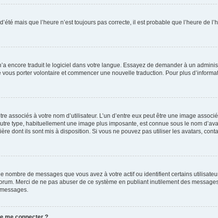
 d’été mais que l’heure n’est toujours pas correcte, il est probable que l’heure de l’
 n’a encore traduit le logiciel dans votre langue. Essayez de demander à un administr
e vous porter volontaire et commencer une nouvelle traduction. Pour plus d’informatio
re associés à votre nom d’utilisateur. L’un d’entre eux peut être une image associé
’autre type, habituellement une image plus imposante, est connue sous le nom d’ava
ère dont ils sont mis à disposition. Si vous ne pouvez pas utiliser les avatars, cont
le nombre de messages que vous avez à votre actif ou identifient certains utilisat
u forum. Merci de ne pas abuser de ce système en publiant inutilement des messages
e messages.
 de me connecter ?