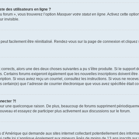
te des utilisateurs en ligne ?
u forum », vous trouverez l’option
Masquer votre statut en ligne
. Activez cette opti
r invisible.
peut facilement être réinitialisé. Rendez-vous sur la page de connexion et cliquez
nt corrects, alors une des deux choses suivantes a pu s’être produite. Si le suppor
es. Certains forums exigeront également que les nouvelles inscriptions doivent être
nscription. Si vous aviez reçu un courriel, consultez les instructions. Si vous ne r
êtes certain(e) que l’adresse de courrier électronique que vous avez spécifiée était 
nnecter ?!
pour une quelconque raison. De plus, beaucoup de forums suppriment périodiquement 
à nouveau et essayez de participer plus activement aux discussions sur le forum.
is d’Amérique qui demande aux sites internet collectant potentiellement des infor
 cette loi s’applique également aux mineurs âgés de moins de 13 ans inscrits sur v