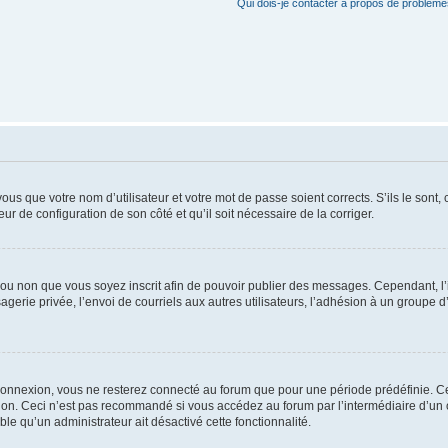
Qui dois-je contacter à propos de problèmes
us que votre nom d’utilisateur et votre mot de passe soient corrects. S’ils le sont,
eur de configuration de son côté et qu’il soit nécessaire de la corriger.
er ou non que vous soyez inscrit afin de pouvoir publier des messages. Cependant, 
erie privée, l’envoi de courriels aux autres utilisateurs, l’adhésion à un groupe d’
connexion, vous ne resterez connecté au forum que pour une période prédéfinie. Cec
xion. Ceci n’est pas recommandé si vous accédez au forum par l’intermédiaire d’un 
able qu’un administrateur ait désactivé cette fonctionnalité.