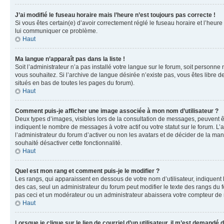
J’ai modifié le fuseau horaire mais l’heure n’est toujours pas correcte !
Si vous êtes certain(e) d’avoir correctement réglé le fuseau horaire et l’heure
lui communiquer ce problème.
Haut
Ma langue n’apparaît pas dans la liste !
Soit l’administrateur n’a pas installé votre langue sur le forum, soit personne
vous souhaitez. Si l’archive de langue désirée n’existe pas, vous êtes libre d
situés en bas de toutes les pages du forum).
Haut
Comment puis-je afficher une image associée à mon nom d’utilisateur ?
Deux types d’images, visibles lors de la consultation de messages, peuvent êt
indiquent le nombre de messages à votre actif ou votre statut sur le forum. L
l’administrateur du forum d’activer ou non les avatars et de décider de la mani
souhaité désactiver cette fonctionnalité.
Haut
Quel est mon rang et comment puis-je le modifier ?
Les rangs, qui apparaissent en dessous de votre nom d’utilisateur, indiquent 
des cas, seul un administrateur du forum peut modifier le texte des rangs d
pas ceci et un modérateur ou un administrateur abaissera votre compteur d
Haut
Lorsque je clique sur le lien de courriel d’un utilisateur, il m’est demandé