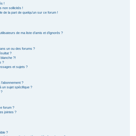
s !
non sollicités !
ble de la part de quelqu’un sur ce forum !
ilisateurs de ma liste d’amis et d’ignorés ?
dans un ou des forums ?
sultat ?
 blanche ?!
s ?
ssages et sujets ?
et l’abonnement ?
 un sujet spécifique ?
 ?
ce forum ?
s jointes ?
ible ?