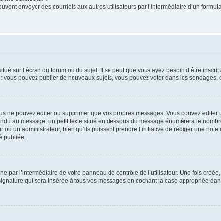
its peuvent envoyer des courriels aux autres utilisateurs par l’intermédiaire d’un for
tué sur l’écran du forum ou du sujet. Il se peut que vous ayez besoin d’être inscri
e : vous pouvez publier de nouveaux sujets, vous pouvez voter dans les sondages, e
us ne pouvez éditer ou supprimer que vos propres messages. Vous pouvez éditer u
pondu au message, un petit texte situé en dessous du message énumèrera le nombre de
r ou un administrateur, bien qu’ils puissent prendre l’initiative de rédiger une note 
é publiée.
e par l’intermédiaire de votre panneau de contrôle de l’utilisateur. Une fois créé
ignature qui sera insérée à tous vos messages en cochant la case appropriée dans vo