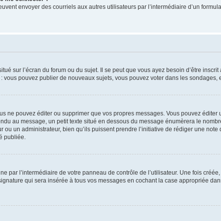
its peuvent envoyer des courriels aux autres utilisateurs par l’intermédiaire d’un for
tué sur l’écran du forum ou du sujet. Il se peut que vous ayez besoin d’être inscri
e : vous pouvez publier de nouveaux sujets, vous pouvez voter dans les sondages, e
us ne pouvez éditer ou supprimer que vos propres messages. Vous pouvez éditer u
pondu au message, un petit texte situé en dessous du message énumèrera le nombre de
r ou un administrateur, bien qu’ils puissent prendre l’initiative de rédiger une note 
é publiée.
e par l’intermédiaire de votre panneau de contrôle de l’utilisateur. Une fois créé
ignature qui sera insérée à tous vos messages en cochant la case appropriée dans vo