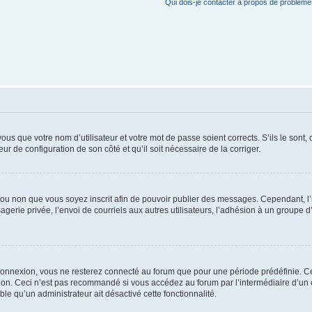
Qui dois-je contacter à propos de problèmes
us que votre nom d’utilisateur et votre mot de passe soient corrects. S’ils le sont,
eur de configuration de son côté et qu’il soit nécessaire de la corriger.
er ou non que vous soyez inscrit afin de pouvoir publier des messages. Cependant, 
erie privée, l’envoi de courriels aux autres utilisateurs, l’adhésion à un groupe d’
connexion, vous ne resterez connecté au forum que pour une période prédéfinie. Cec
xion. Ceci n’est pas recommandé si vous accédez au forum par l’intermédiaire d’un 
able qu’un administrateur ait désactivé cette fonctionnalité.