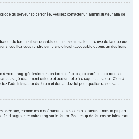
horloge du serveur soit erronée. Veuillez contacter un administrateur afin de
ateur du forum s’il est possible qu’il puisse installer l’archive de langue que
ns, veuillez vous rendre sur le site officiel (accessible depuis un des liens
e à votre rang, généralement en forme d’étoiles, de carrés ou de ronds, qui
tar et est généralement unique et personnelle à chaque utilisateur. C’est à
actez l’administrateur du forum et demandez-lui pour quelles raisons a t-il
eurs spéciaux, comme les modérateurs et les administrateurs. Dans la plupart
 afin d’augmenter votre rang sur le forum. Beaucoup de forums ne toléreront