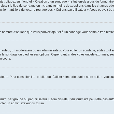
, cliquez sur l’onglet « Création d’un sondage », situé en-dessous du formulaire pri
sissez le titre du sondage en incluant au moins deux options dans les champs adé
ctionnant, lors du vote, le réglage des « Options par utilisateur ». Vous pouvez éga
i le nombre d’options que vous pouvez ajouter à un sondage vous semble trop restre
auteur, un modérateur ou un administrateur. Pour éditer un sondage, éditez tout s
er le sondage ou d’éditer ses options. Cependant, si des votes ont été exprimés, seu
n cours.
isateurs. Pour consulter, lire, publier ou réaliser n’importe quelle autre action, v
um, par groupe ou par utilisateur. L’administrateur du forum n’a peut-être pas auto
acter un administrateur du forum.