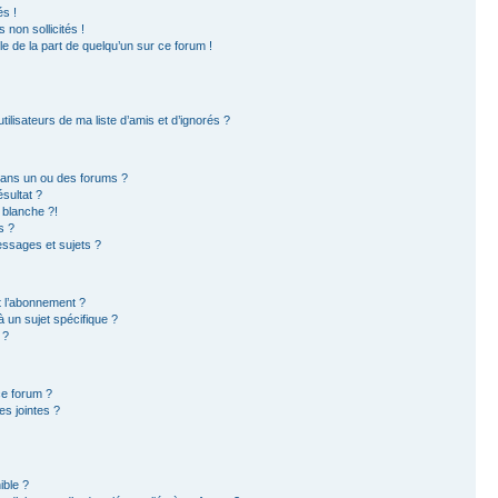
s !
non sollicités !
ble de la part de quelqu’un sur ce forum !
ilisateurs de ma liste d’amis et d’ignorés ?
dans un ou des forums ?
sultat ?
 blanche ?!
s ?
ssages et sujets ?
et l’abonnement ?
 un sujet spécifique ?
 ?
ce forum ?
s jointes ?
ible ?