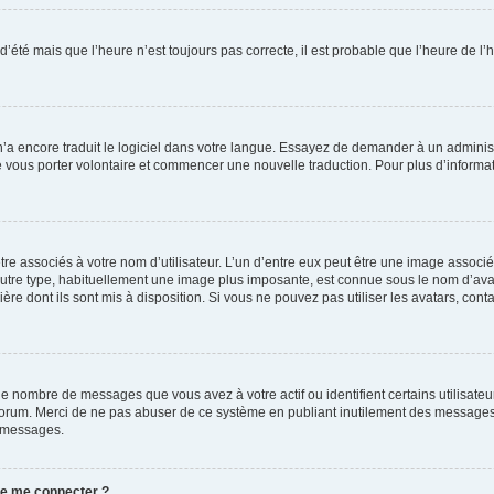
 d’été mais que l’heure n’est toujours pas correcte, il est probable que l’heure de l’
 n’a encore traduit le logiciel dans votre langue. Essayez de demander à un administr
e vous porter volontaire et commencer une nouvelle traduction. Pour plus d’informatio
re associés à votre nom d’utilisateur. L’un d’entre eux peut être une image associé
’autre type, habituellement une image plus imposante, est connue sous le nom d’ava
ère dont ils sont mis à disposition. Si vous ne pouvez pas utiliser les avatars, cont
le nombre de messages que vous avez à votre actif ou identifient certains utilisat
u forum. Merci de ne pas abuser de ce système en publiant inutilement des messages
e messages.
 de me connecter ?