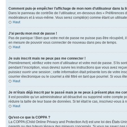
Comment puis-je empêcher l’affichage de mon nom d’utilisateur dans la lis
Dans le panneau de contrôle de l’utilisateur, en-dessous des « Préférences d
modérateurs et à vous-même. Vous serez compté(e) comme étant un utilisateu
Haut
J’ai perdu mon mot de passe !
Pas de panique ! Bien que votre mot de passe ne puisse pas être récupéré, il 
en mesure de pouvoir vous connecter de nouveau dans peu de temps.
Haut
Je suis inscrit mais ne peux pas me connecter !
Premièrement, vérifiez votre nom d’utilisateur et votre mot de passe. S’ils so
pendant l’inscription, vous devrez suivre les instructions que vous avez reçu
puissiez ouvrir une session ; cette information était présente lors de votre i
courrier électronique ou le courriel a été filtré en tant que pourriel. Si vous 
Haut
Je m’étais déjà inscrit par le passé mais je ne peux à présent plus me co
Il est possible qu’un administrateur ait désactivé ou supprimé votre compte 
réduire la taille de leur base de données. Si tel était le cas, inscrivez-vous 
Haut
Qu’est-ce que la COPPA ?
La COPPA (Child Online Privacy and Protection Act) est une loi des États-Un
parents ou des tuteurs légaux des mineurs concernés. Si vous ne savez pas si