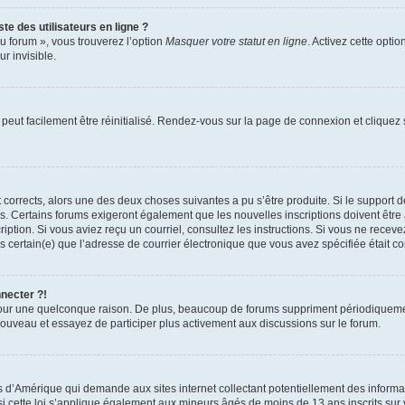
te des utilisateurs en ligne ?
u forum », vous trouverez l’option
Masquer votre statut en ligne
. Activez cette opti
r invisible.
peut facilement être réinitialisé. Rendez-vous sur la page de connexion et cliquez
nt corrects, alors une des deux choses suivantes a pu s’être produite. Si le suppor
es. Certains forums exigeront également que les nouvelles inscriptions doivent être
nscription. Si vous aviez reçu un courriel, consultez les instructions. Si vous ne r
êtes certain(e) que l’adresse de courrier électronique que vous avez spécifiée était 
nnecter ?!
pour une quelconque raison. De plus, beaucoup de forums suppriment périodiquement 
à nouveau et essayez de participer plus activement aux discussions sur le forum.
is d’Amérique qui demande aux sites internet collectant potentiellement des infor
 cette loi s’applique également aux mineurs âgés de moins de 13 ans inscrits sur v