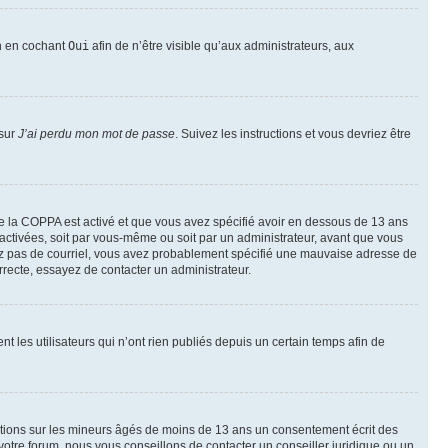
on en cochant
Oui
afin de n’être visible qu’aux administrateurs, aux
 sur
J’ai perdu mon mot de passe
. Suivez les instructions et vous devriez être
t de la COPPA est activé et que vous avez spécifié avoir en dessous de 13 ans
 activées, soit par vous-même ou soit par un administrateur, avant que vous
ecevez pas de courriel, vous avez probablement spécifié une mauvaise adresse de
correcte, essayez de contacter un administrateur.
les utilisateurs qui n’ont rien publiés depuis un certain temps afin de
mations sur les mineurs âgés de moins de 13 ans un consentement écrit des
otre forum, nous vous conseillons de contacter un conseiller juridique ou un