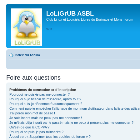
LoLiGrUB ASBL
Club Linux et Logiciels Libres du Borinage et Mons: forum
WIKI
Index du forum
Foire aux questions
Problèmes de connexion et d’inscription
Pourquoi ne puis-je pas me connecter ?
Pourquoi ai-je besoin de m’inscrire, après tout ?
Pourquoi suis-je déconnecté automatiquement ?
Comment puis-je empêcher l’affichage de mon nom d’utilisateur dans la liste des utilisa
J’ai perdu mon mot de passe !
Je suis inscrit mais ne peux pas me connecter !
Je m’étais déjà inscrit par le passé mais je ne peux à présent plus me connecter ?!
Qu’est-ce que la COPPA ?
Pourquoi ne puis-je pas m’inscrire ?
À quoi sert « Supprimer tous les cookies du forum » ?