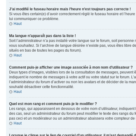
J’ai modifié le fuseau horaire mais l’heure n’est toujours pas correcte !
Si vous êtes certain(e) d’avoir correctement réglé le fuseau horaire et l’heure
lui communiquer ce problème.
Haut
Ma langue n’apparaît pas dans la liste !
Soit l’administrateur n’a pas installé votre langue sur le forum, soit personne
vous souhaitez. Si l’archive de langue désirée n’existe pas, vous êtes libre d
situés en bas de toutes les pages du forum).
Haut
Comment puis-je afficher une image associée à mon nom d’utilisateur ?
Deux types d’images, visibles lors de la consultation de messages, peuvent êt
indiquent le nombre de messages à votre actif ou votre statut sur le forum. L
l’administrateur du forum d’activer ou non les avatars et de décider de la mani
souhaité désactiver cette fonctionnalité.
Haut
Quel est mon rang et comment puis-je le modifier ?
Les rangs, qui apparaissent en dessous de votre nom d’utilisateur, indiquent 
des cas, seul un administrateur du forum peut modifier le texte des rangs d
pas ceci et un modérateur ou un administrateur abaissera votre compteur d
Haut
Lorsque je clique sur le lien de courriel d’un utilisateur, il m’est demandé