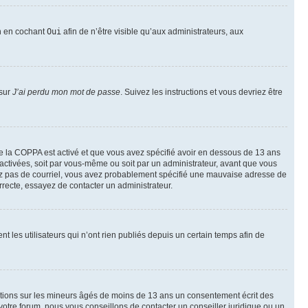
on en cochant
Oui
afin de n’être visible qu’aux administrateurs, aux
 sur
J’ai perdu mon mot de passe
. Suivez les instructions et vous devriez être
t de la COPPA est activé et que vous avez spécifié avoir en dessous de 13 ans
 activées, soit par vous-même ou soit par un administrateur, avant que vous
ecevez pas de courriel, vous avez probablement spécifié une mauvaise adresse de
correcte, essayez de contacter un administrateur.
les utilisateurs qui n’ont rien publiés depuis un certain temps afin de
mations sur les mineurs âgés de moins de 13 ans un consentement écrit des
otre forum, nous vous conseillons de contacter un conseiller juridique ou un