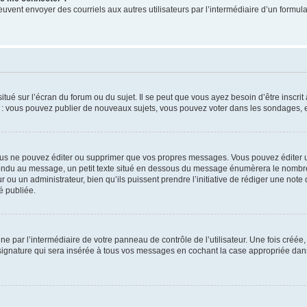
its peuvent envoyer des courriels aux autres utilisateurs par l’intermédiaire d’un for
tué sur l’écran du forum ou du sujet. Il se peut que vous ayez besoin d’être inscri
e : vous pouvez publier de nouveaux sujets, vous pouvez voter dans les sondages, e
us ne pouvez éditer ou supprimer que vos propres messages. Vous pouvez éditer u
pondu au message, un petit texte situé en dessous du message énumèrera le nombre de
r ou un administrateur, bien qu’ils puissent prendre l’initiative de rédiger une note 
é publiée.
e par l’intermédiaire de votre panneau de contrôle de l’utilisateur. Une fois créé
ignature qui sera insérée à tous vos messages en cochant la case appropriée dans vo