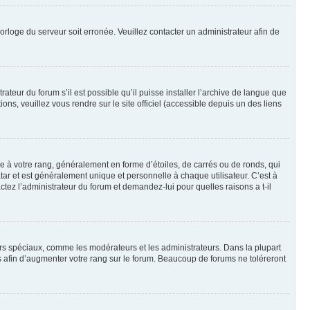
horloge du serveur soit erronée. Veuillez contacter un administrateur afin de
ateur du forum s’il est possible qu’il puisse installer l’archive de langue que
ns, veuillez vous rendre sur le site officiel (accessible depuis un des liens
e à votre rang, généralement en forme d’étoiles, de carrés ou de ronds, qui
tar et est généralement unique et personnelle à chaque utilisateur. C’est à
actez l’administrateur du forum et demandez-lui pour quelles raisons a t-il
eurs spéciaux, comme les modérateurs et les administrateurs. Dans la plupart
 afin d’augmenter votre rang sur le forum. Beaucoup de forums ne toléreront