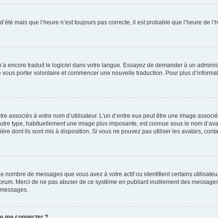
 d’été mais que l’heure n’est toujours pas correcte, il est probable que l’heure de l’
 n’a encore traduit le logiciel dans votre langue. Essayez de demander à un administr
e vous porter volontaire et commencer une nouvelle traduction. Pour plus d’informatio
re associés à votre nom d’utilisateur. L’un d’entre eux peut être une image associé
’autre type, habituellement une image plus imposante, est connue sous le nom d’ava
ère dont ils sont mis à disposition. Si vous ne pouvez pas utiliser les avatars, cont
le nombre de messages que vous avez à votre actif ou identifient certains utilisat
u forum. Merci de ne pas abuser de ce système en publiant inutilement des messages
e messages.
 de me connecter ?