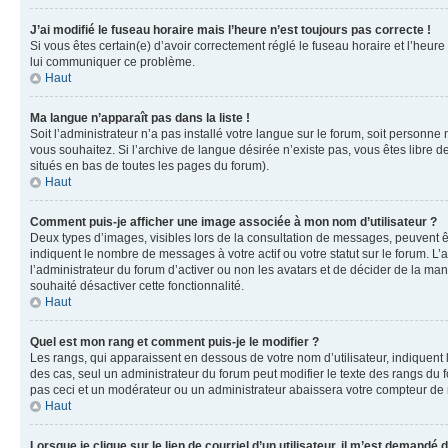
J’ai modifié le fuseau horaire mais l’heure n’est toujours pas correcte !
Si vous êtes certain(e) d’avoir correctement réglé le fuseau horaire et l’heure
lui communiquer ce problème.
Haut
Ma langue n’apparaît pas dans la liste !
Soit l’administrateur n’a pas installé votre langue sur le forum, soit personne
vous souhaitez. Si l’archive de langue désirée n’existe pas, vous êtes libre d
situés en bas de toutes les pages du forum).
Haut
Comment puis-je afficher une image associée à mon nom d’utilisateur ?
Deux types d’images, visibles lors de la consultation de messages, peuvent êt
indiquent le nombre de messages à votre actif ou votre statut sur le forum. L
l’administrateur du forum d’activer ou non les avatars et de décider de la mani
souhaité désactiver cette fonctionnalité.
Haut
Quel est mon rang et comment puis-je le modifier ?
Les rangs, qui apparaissent en dessous de votre nom d’utilisateur, indiquent 
des cas, seul un administrateur du forum peut modifier le texte des rangs d
pas ceci et un modérateur ou un administrateur abaissera votre compteur d
Haut
Lorsque je clique sur le lien de courriel d’un utilisateur, il m’est demandé