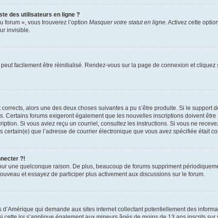
te des utilisateurs en ligne ?
u forum », vous trouverez l’option
Masquer votre statut en ligne
. Activez cette opti
r invisible.
peut facilement être réinitialisé. Rendez-vous sur la page de connexion et cliquez
nt corrects, alors une des deux choses suivantes a pu s’être produite. Si le suppor
es. Certains forums exigeront également que les nouvelles inscriptions doivent être
nscription. Si vous aviez reçu un courriel, consultez les instructions. Si vous ne r
êtes certain(e) que l’adresse de courrier électronique que vous avez spécifiée était 
nnecter ?!
pour une quelconque raison. De plus, beaucoup de forums suppriment périodiquement 
à nouveau et essayez de participer plus activement aux discussions sur le forum.
is d’Amérique qui demande aux sites internet collectant potentiellement des infor
 cette loi s’applique également aux mineurs âgés de moins de 13 ans inscrits sur v