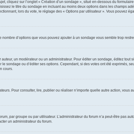
, cliquez sur l’onglet « Création d’un sondage », situé en-dessous du formulaire pri
sissez le titre du sondage en incluant au moins deux options dans les champs adé
ctionnant, lors du vote, le réglage des « Options par utilisateur ». Vous pouvez éga
i le nombre d’options que vous pouvez ajouter à un sondage vous semble trop restre
auteur, un modérateur ou un administrateur. Pour éditer un sondage, éditez tout s
er le sondage ou d’éditer ses options. Cependant, si des votes ont été exprimés, seu
n cours.
isateurs. Pour consulter, lire, publier ou réaliser n’importe quelle autre action, v
um, par groupe ou par utilisateur. L’administrateur du forum n’a peut-être pas auto
acter un administrateur du forum.