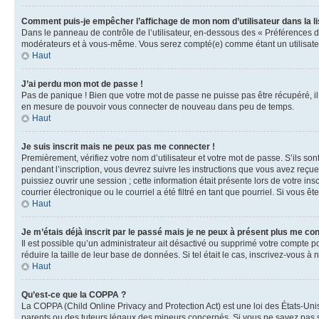
Comment puis-je empêcher l’affichage de mon nom d’utilisateur dans la lis
Dans le panneau de contrôle de l’utilisateur, en-dessous des « Préférences d
modérateurs et à vous-même. Vous serez compté(e) comme étant un utilisateu
Haut
J’ai perdu mon mot de passe !
Pas de panique ! Bien que votre mot de passe ne puisse pas être récupéré, il 
en mesure de pouvoir vous connecter de nouveau dans peu de temps.
Haut
Je suis inscrit mais ne peux pas me connecter !
Premièrement, vérifiez votre nom d’utilisateur et votre mot de passe. S’ils so
pendant l’inscription, vous devrez suivre les instructions que vous avez reçu
puissiez ouvrir une session ; cette information était présente lors de votre i
courrier électronique ou le courriel a été filtré en tant que pourriel. Si vous 
Haut
Je m’étais déjà inscrit par le passé mais je ne peux à présent plus me co
Il est possible qu’un administrateur ait désactivé ou supprimé votre compte 
réduire la taille de leur base de données. Si tel était le cas, inscrivez-vous 
Haut
Qu’est-ce que la COPPA ?
La COPPA (Child Online Privacy and Protection Act) est une loi des États-Un
parents ou des tuteurs légaux des mineurs concernés. Si vous ne savez pas si