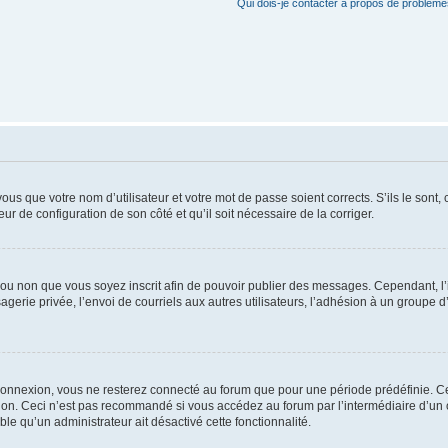
Qui dois-je contacter à propos de problèmes
us que votre nom d’utilisateur et votre mot de passe soient corrects. S’ils le sont,
eur de configuration de son côté et qu’il soit nécessaire de la corriger.
er ou non que vous soyez inscrit afin de pouvoir publier des messages. Cependant, 
erie privée, l’envoi de courriels aux autres utilisateurs, l’adhésion à un groupe d’
connexion, vous ne resterez connecté au forum que pour une période prédéfinie. Cec
xion. Ceci n’est pas recommandé si vous accédez au forum par l’intermédiaire d’un 
able qu’un administrateur ait désactivé cette fonctionnalité.