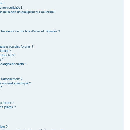
s !
non sollicités !
ble de la part de quelqu’un sur ce forum !
ilisateurs de ma liste d’amis et d’ignorés ?
dans un ou des forums ?
sultat ?
 blanche ?!
s ?
ssages et sujets ?
et l’abonnement ?
 un sujet spécifique ?
 ?
ce forum ?
s jointes ?
ible ?