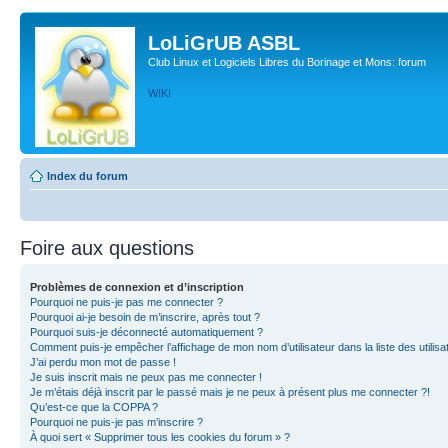
LoLiGrUB ASBL
Club Linux et Logiciels Libres du Borinage et Mons: forum
WIKI
Index du forum
Foire aux questions
Problèmes de connexion et d’inscription
Pourquoi ne puis-je pas me connecter ?
Pourquoi ai-je besoin de m’inscrire, après tout ?
Pourquoi suis-je déconnecté automatiquement ?
Comment puis-je empêcher l’affichage de mon nom d’utilisateur dans la liste des utilisa
J’ai perdu mon mot de passe !
Je suis inscrit mais ne peux pas me connecter !
Je m’étais déjà inscrit par le passé mais je ne peux à présent plus me connecter ?!
Qu’est-ce que la COPPA ?
Pourquoi ne puis-je pas m’inscrire ?
À quoi sert « Supprimer tous les cookies du forum » ?