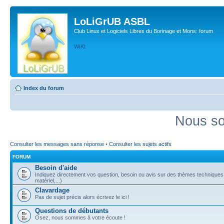
LoLiGrUB ASBL
Club Linux et Logiciels Libres du Borinage et Mons: forum
WIKI
Index du forum
Nous so
Consulter les messages sans réponse
•
Consulter les sujets actifs
FORUM
Besoin d'aide
Indiquez directement vos question, besoin ou avis sur des thèmes techniques (
matériel,...)
Clavardage
Pas de sujet précis alors écrivez le ici !
Questions de débutants
Osez, nous sommes à votre écoute !