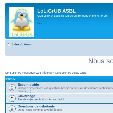
LoLiGrUB ASBL
Club Linux et Logiciels Libres du Borinage et Mons: forum
WIKI
Index du forum
Nous so
Consulter les messages sans réponse
•
Consulter les sujets actifs
FORUM
Besoin d'aide
Indiquez directement vos question, besoin ou avis sur des thèmes techniques (
matériel,...)
Clavardage
Pas de sujet précis alors écrivez le ici !
Questions de débutants
Osez, nous sommes à votre écoute !