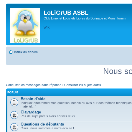
LoLiGrUB ASBL
Club Linux et Logiciels Libres du Borinage et Mons: forum
WIKI
Index du forum
Nous so
Consulter les messages sans réponse
•
Consulter les sujets actifs
FORUM
Besoin d'aide
Indiquez directement vos question, besoin ou avis sur des thèmes techniques (
matériel,...)
Clavardage
Pas de sujet précis alors écrivez le ici !
Questions de débutants
Osez, nous sommes à votre écoute !