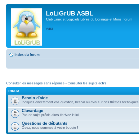
LoLiGrUB ASBL
Club Linux et Logiciels Libres du Borinage et Mons: forum
WIKI
Index du forum
Consulter les messages sans réponse
•
Consulter les sujets actifs
FORUM
Besoin d'aide
Indiquez directement vos question, besoin ou avis sur des thèmes techniques (l
Clavardage
Pas de sujet précis alors écrivez le ici !
Questions de débutants
Osez, nous sommes à votre écoute !