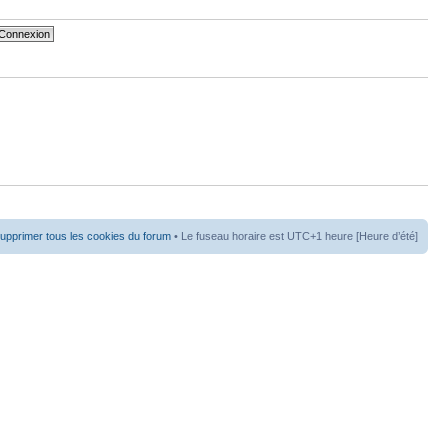
upprimer tous les cookies du forum
• Le fuseau horaire est UTC+1 heure [Heure d’été]