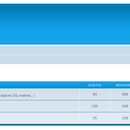
SUJET(S)
MESSAGE
94
564
ogiciel, OS, matériel,...)
130
648
25
156