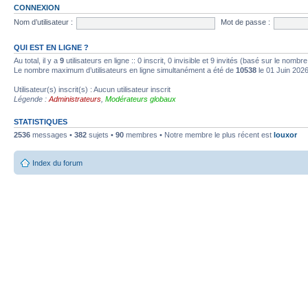
CONNEXION
Nom d’utilisateur :
Mot de passe :
QUI EST EN LIGNE ?
Au total, il y a
9
utilisateurs en ligne :: 0 inscrit, 0 invisible et 9 invités (basé sur le nombr
Le nombre maximum d’utilisateurs en ligne simultanément a été de
10538
le 01 Juin 202
Utilisateur(s) inscrit(s) : Aucun utilisateur inscrit
Légende :
Administrateurs
,
Modérateurs globaux
STATISTIQUES
2536
messages •
382
sujets •
90
membres • Notre membre le plus récent est
louxor
Index du forum