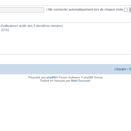
|
Me connecter automatiquement lors de chaque visite
e d’utilisateurs actifs des 5 dernières minutes)
6 22:51
L’équipe
•
S
Propulsé par
phpBB
® Forum Software © phpBB Group
Traduit en français par
Maël Soucaze
.