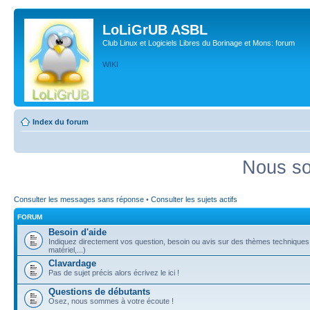
LoLiGrUB ASBL
Club Linux et Logiciels Libres du Borinage et Mons: forum
WIKI
Index du forum
Nous so
Consulter les messages sans réponse
•
Consulter les sujets actifs
FORUM
Besoin d'aide
Indiquez directement vos question, besoin ou avis sur des thèmes techniques (
matériel,...)
Clavardage
Pas de sujet précis alors écrivez le ici !
Questions de débutants
Osez, nous sommes à votre écoute !