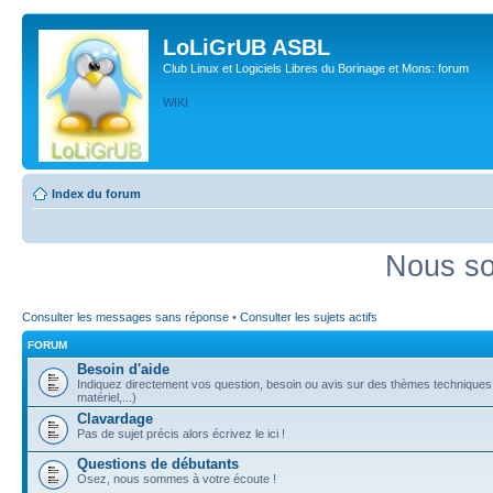
LoLiGrUB ASBL
Club Linux et Logiciels Libres du Borinage et Mons: forum
WIKI
Index du forum
Nous so
Consulter les messages sans réponse
•
Consulter les sujets actifs
FORUM
Besoin d'aide
Indiquez directement vos question, besoin ou avis sur des thèmes techniques (
matériel,...)
Clavardage
Pas de sujet précis alors écrivez le ici !
Questions de débutants
Osez, nous sommes à votre écoute !