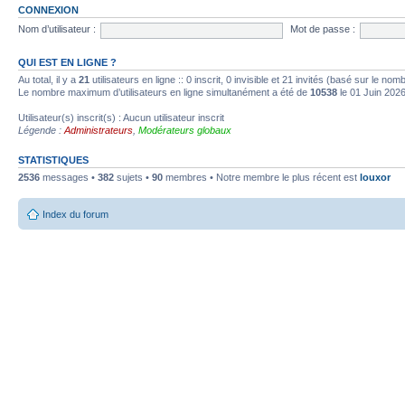
CONNEXION
Nom d’utilisateur :
Mot de passe :
QUI EST EN LIGNE ?
Au total, il y a
21
utilisateurs en ligne :: 0 inscrit, 0 invisible et 21 invités (basé sur le no
Le nombre maximum d’utilisateurs en ligne simultanément a été de
10538
le 01 Juin 202
Utilisateur(s) inscrit(s) : Aucun utilisateur inscrit
Légende :
Administrateurs
,
Modérateurs globaux
STATISTIQUES
2536
messages •
382
sujets •
90
membres • Notre membre le plus récent est
louxor
Index du forum