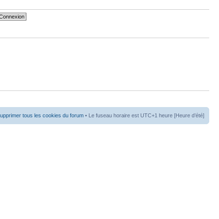
upprimer tous les cookies du forum
• Le fuseau horaire est UTC+1 heure [Heure d’été]