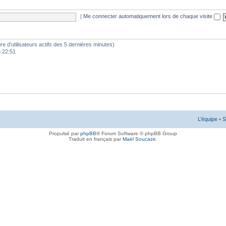
|
Me connecter automatiquement lors de chaque visite
mbre d’utilisateurs actifs des 5 dernières minutes)
6 22:51
L’équipe
•
S
Propulsé par
phpBB
® Forum Software © phpBB Group
Traduit en français par
Maël Soucaze
.