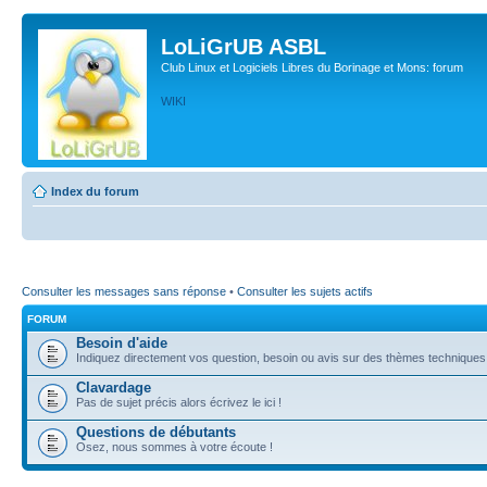
LoLiGrUB ASBL
Club Linux et Logiciels Libres du Borinage et Mons: forum
WIKI
Index du forum
Consulter les messages sans réponse
•
Consulter les sujets actifs
FORUM
Besoin d'aide
Indiquez directement vos question, besoin ou avis sur des thèmes techniques (l
Clavardage
Pas de sujet précis alors écrivez le ici !
Questions de débutants
Osez, nous sommes à votre écoute !