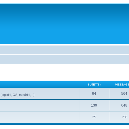
SUJET(S)
MESSAGE
94
564
ogiciel, OS, matériel,...)
130
648
25
156