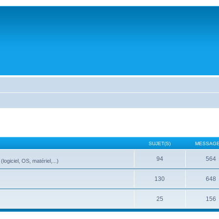
SUJET(S)
MESSAGE
94
564
ogiciel, OS, matériel,...)
130
648
25
156