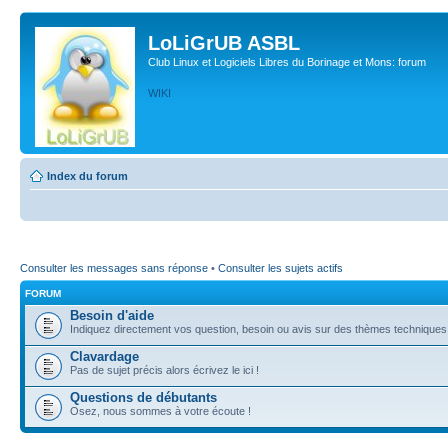
LoLiGrUB ASBL
Club Linux et Logiciels Libres du Borinage et Mons: forum
WIKI
Index du forum
Consulter les messages sans réponse
•
Consulter les sujets actifs
FORUM
Besoin d'aide
Indiquez directement vos question, besoin ou avis sur des thèmes techniques (l
Clavardage
Pas de sujet précis alors écrivez le ici !
Questions de débutants
Osez, nous sommes à votre écoute !