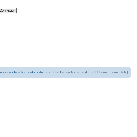
upprimer tous les cookies du forum
• Le fuseau horaire est UTC+1 heure [Heure d’été]