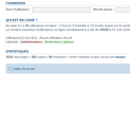
CONNEXION
Nom d’utilisateur :
Mot de passe :
QUI EST EN LIGNE ?
Au total, il y a
15
utilisateurs en ligne :: 0 inscrit, 0 invisible et 15 invités (basé sur le no
Le nombre maximum d’utilisateurs en ligne simultanément a été de
10538
le 01 Juin 202
Utilisateur(s) inscrit(s) : Aucun utilisateur inscrit
Légende :
Administrateurs
,
Modérateurs globaux
STATISTIQUES
2536
messages •
382
sujets •
90
membres • Notre membre le plus récent est
louxor
Index du forum