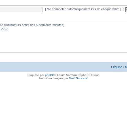
|
Me connecter automatiquement lors de chaque visite
mbre d’utilisateurs actifs des 5 dernières minutes)
6 22:51
L’équipe
•
S
Propulsé par
phpBB
® Forum Software © phpBB Group
Traduit en français par
Maël Soucaze
.