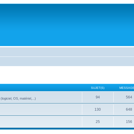
SUJET(S)
MESSAGE
94
564
ogiciel, OS, matériel,...)
130
648
25
156