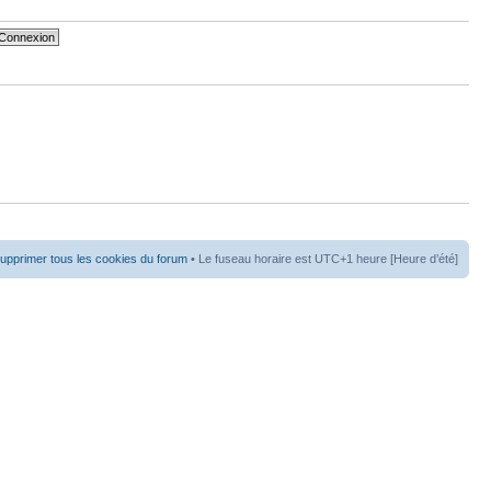
upprimer tous les cookies du forum
• Le fuseau horaire est UTC+1 heure [Heure d’été]