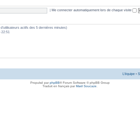
|
Me connecter automatiquement lors de chaque visite
e d’utilisateurs actifs des 5 dernières minutes)
6 22:51
L’équipe
•
S
Propulsé par
phpBB
® Forum Software © phpBB Group
Traduit en français par
Maël Soucaze
.