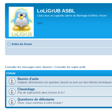
LoLiGrUB ASBL
Club Linux et Logiciels Libres du Borinage et Mons: forum
WIKI
Index du forum
Consulter les messages sans réponse
•
Consulter les sujets actifs
FORUM
Besoin d'aide
Indiquez directement vos question, besoin ou avis sur des thèmes techniques (l
Clavardage
Pas de sujet précis alors écrivez le ici !
Questions de débutants
Osez, nous sommes à votre écoute !