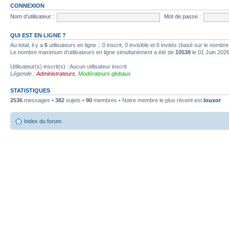
CONNEXION
Nom d’utilisateur :
Mot de passe :
QUI EST EN LIGNE ?
Au total, il y a
6
utilisateurs en ligne :: 0 inscrit, 0 invisible et 6 invités (basé sur le nombr
Le nombre maximum d’utilisateurs en ligne simultanément a été de
10538
le 01 Juin 202
Utilisateur(s) inscrit(s) : Aucun utilisateur inscrit
Légende :
Administrateurs
,
Modérateurs globaux
STATISTIQUES
2536
messages •
382
sujets •
90
membres • Notre membre le plus récent est
louxor
Index du forum