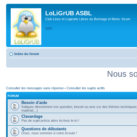
LoLiGrUB ASBL
Club Linux et Logiciels Libres du Borinage et Mons: forum
WIKI
Index du forum
Nous so
Consulter les messages sans réponse
•
Consulter les sujets actifs
FORUM
Besoin d'aide
Indiquez directement vos question, besoin ou avis sur des thèmes techniques (
matériel,...)
Clavardage
Pas de sujet précis alors écrivez le ici !
Questions de débutants
Osez, nous sommes à votre écoute !