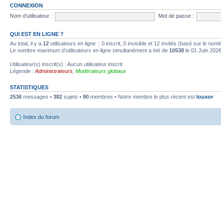
CONNEXION
Nom d’utilisateur :
Mot de passe :
QUI EST EN LIGNE ?
Au total, il y a
12
utilisateurs en ligne :: 0 inscrit, 0 invisible et 12 invités (basé sur le no
Le nombre maximum d’utilisateurs en ligne simultanément a été de
10538
le 01 Juin 202
Utilisateur(s) inscrit(s) : Aucun utilisateur inscrit
Légende :
Administrateurs
,
Modérateurs globaux
STATISTIQUES
2536
messages •
382
sujets •
90
membres • Notre membre le plus récent est
louxor
Index du forum