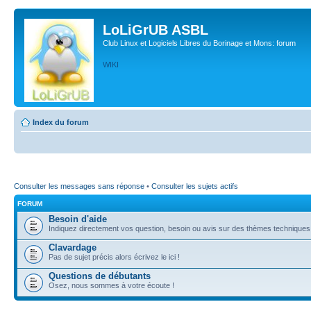
LoLiGrUB ASBL
Club Linux et Logiciels Libres du Borinage et Mons: forum
WIKI
Index du forum
Consulter les messages sans réponse
•
Consulter les sujets actifs
FORUM
Besoin d'aide
Indiquez directement vos question, besoin ou avis sur des thèmes techniques (l
Clavardage
Pas de sujet précis alors écrivez le ici !
Questions de débutants
Osez, nous sommes à votre écoute !