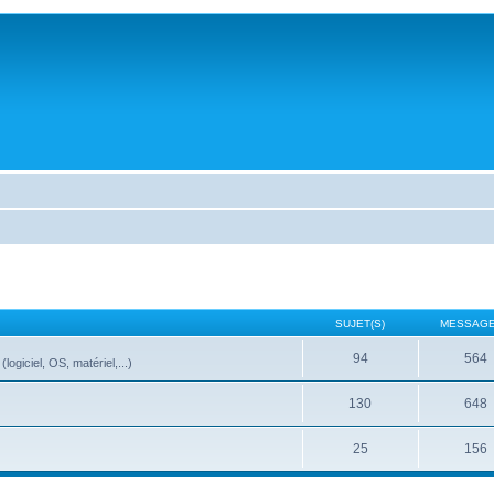
SUJET(S)
MESSAGE
94
564
ogiciel, OS, matériel,...)
130
648
25
156