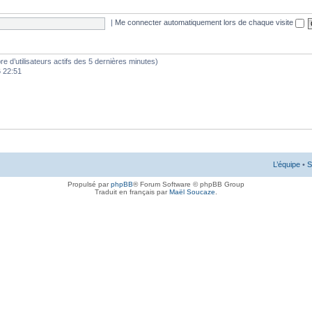
|
Me connecter automatiquement lors de chaque visite
mbre d’utilisateurs actifs des 5 dernières minutes)
6 22:51
L’équipe
•
S
Propulsé par
phpBB
® Forum Software © phpBB Group
Traduit en français par
Maël Soucaze
.