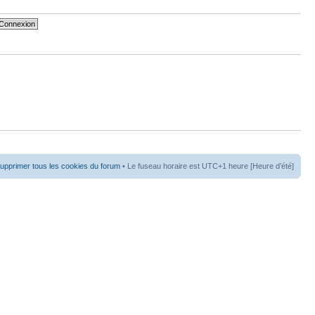
upprimer tous les cookies du forum
• Le fuseau horaire est UTC+1 heure [Heure d’été]