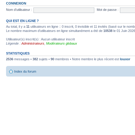
CONNEXION
Nom d’utilisateur :
Mot de passe :
QUI EST EN LIGNE ?
Au total, il y a
11
utilisateurs en ligne :: 0 inscrit, 0 invisible et 11 invités (basé sur le no
Le nombre maximum d’utilisateurs en ligne simultanément a été de
10538
le 01 Juin 202
Utilisateur(s) inscrit(s) : Aucun utilisateur inscrit
Légende :
Administrateurs
,
Modérateurs globaux
STATISTIQUES
2536
messages •
382
sujets •
90
membres • Notre membre le plus récent est
louxor
Index du forum