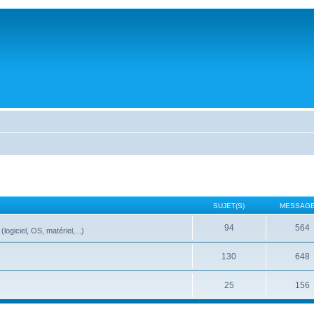
SUJET(S)
MESSAGE
94
564
ogiciel, OS, matériel,...)
130
648
25
156