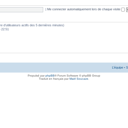
|
Me connecter automatiquement lors de chaque visite
mbre d’utilisateurs actifs des 5 dernières minutes)
6 22:51
L’équipe
•
S
Propulsé par
phpBB
® Forum Software © phpBB Group
Traduit en français par
Maël Soucaze
.