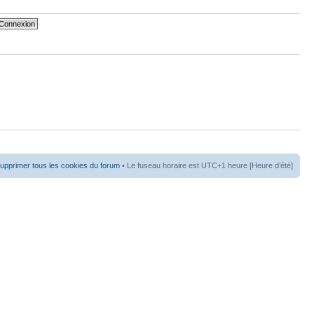
upprimer tous les cookies du forum
• Le fuseau horaire est UTC+1 heure [Heure d’été]