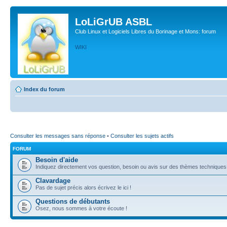
LoLiGrUB ASBL
Club Linux et Logiciels Libres du Borinage et Mons: forum
WIKI
Index du forum
Consulter les messages sans réponse
•
Consulter les sujets actifs
FORUM
Besoin d'aide
Indiquez directement vos question, besoin ou avis sur des thèmes techniques (l
Clavardage
Pas de sujet précis alors écrivez le ici !
Questions de débutants
Osez, nous sommes à votre écoute !