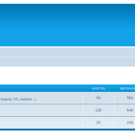
SUJET(S)
MESSAGE
94
564
ogiciel, OS, matériel,...)
130
648
25
156