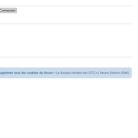
upprimer tous les cookies du forum
• Le fuseau horaire est UTC+1 heure [Heure d’été]