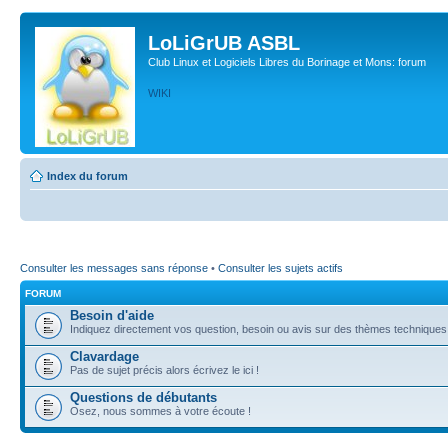
LoLiGrUB ASBL
Club Linux et Logiciels Libres du Borinage et Mons: forum
WIKI
Index du forum
Consulter les messages sans réponse
•
Consulter les sujets actifs
FORUM
Besoin d'aide
Indiquez directement vos question, besoin ou avis sur des thèmes techniques (l
Clavardage
Pas de sujet précis alors écrivez le ici !
Questions de débutants
Osez, nous sommes à votre écoute !