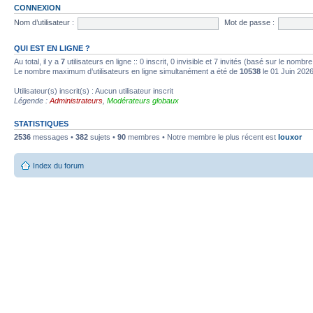
CONNEXION
Nom d’utilisateur :
Mot de passe :
QUI EST EN LIGNE ?
Au total, il y a
7
utilisateurs en ligne :: 0 inscrit, 0 invisible et 7 invités (basé sur le nombr
Le nombre maximum d’utilisateurs en ligne simultanément a été de
10538
le 01 Juin 202
Utilisateur(s) inscrit(s) : Aucun utilisateur inscrit
Légende :
Administrateurs
,
Modérateurs globaux
STATISTIQUES
2536
messages •
382
sujets •
90
membres • Notre membre le plus récent est
louxor
Index du forum