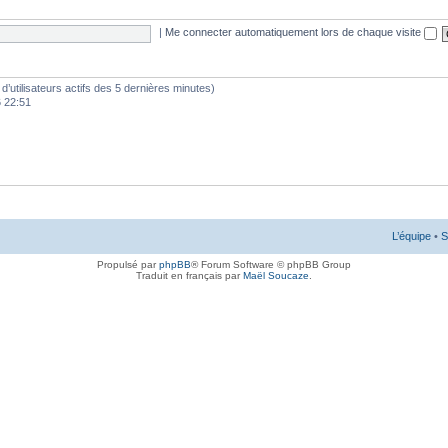
|
Me connecter automatiquement lors de chaque visite
e d’utilisateurs actifs des 5 dernières minutes)
6 22:51
L’équipe
•
S
Propulsé par
phpBB
® Forum Software © phpBB Group
Traduit en français par
Maël Soucaze
.