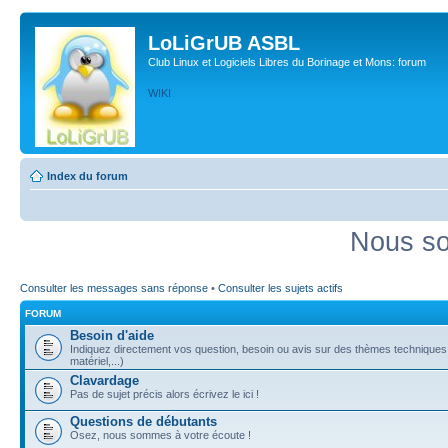
LoLiGrUB ASBL
Club Linux et Logiciels Libres du Borinage et Mons: forum
WIKI
Index du forum
Nous so
Consulter les messages sans réponse
•
Consulter les sujets actifs
FORUM
Besoin d'aide
Indiquez directement vos question, besoin ou avis sur des thèmes techniques (
matériel,...)
Clavardage
Pas de sujet précis alors écrivez le ici !
Questions de débutants
Osez, nous sommes à votre écoute !