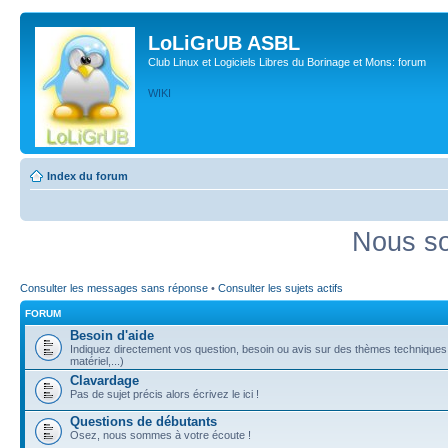
LoLiGrUB ASBL
Club Linux et Logiciels Libres du Borinage et Mons: forum
WIKI
Index du forum
Nous so
Consulter les messages sans réponse
•
Consulter les sujets actifs
FORUM
Besoin d'aide
Indiquez directement vos question, besoin ou avis sur des thèmes techniques (
matériel,...)
Clavardage
Pas de sujet précis alors écrivez le ici !
Questions de débutants
Osez, nous sommes à votre écoute !