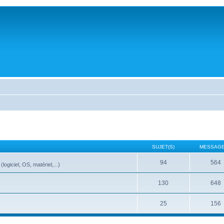
SUJET(S)
MESSAGE
94
564
ogiciel, OS, matériel,...)
130
648
25
156