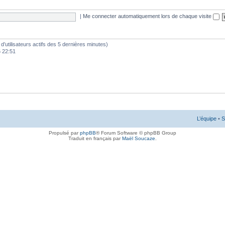
|
Me connecter automatiquement lors de chaque visite
e d’utilisateurs actifs des 5 dernières minutes)
6 22:51
L’équipe
•
S
Propulsé par
phpBB
® Forum Software © phpBB Group
Traduit en français par
Maël Soucaze
.