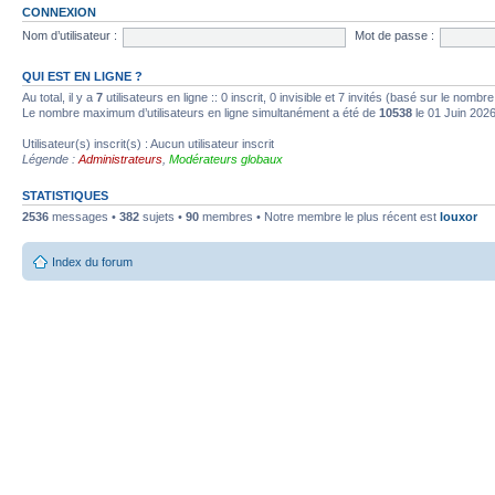
CONNEXION
Nom d’utilisateur :
Mot de passe :
QUI EST EN LIGNE ?
Au total, il y a
7
utilisateurs en ligne :: 0 inscrit, 0 invisible et 7 invités (basé sur le nombr
Le nombre maximum d’utilisateurs en ligne simultanément a été de
10538
le 01 Juin 202
Utilisateur(s) inscrit(s) : Aucun utilisateur inscrit
Légende :
Administrateurs
,
Modérateurs globaux
STATISTIQUES
2536
messages •
382
sujets •
90
membres • Notre membre le plus récent est
louxor
Index du forum