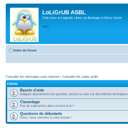
LoLiGrUB ASBL
Club Linux et Logiciels Libres du Borinage et Mons: forum
WIKI
Index du forum
Consulter les messages sans réponse
•
Consulter les sujets actifs
FORUM
Besoin d'aide
Indiquez directement vos question, besoin ou avis sur des thèmes techniques (l
Clavardage
Pas de sujet précis alors écrivez le ici !
Questions de débutants
Osez, nous sommes à votre écoute !