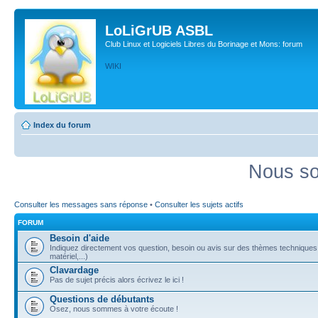
LoLiGrUB ASBL
Club Linux et Logiciels Libres du Borinage et Mons: forum
WIKI
Index du forum
Nous so
Consulter les messages sans réponse
•
Consulter les sujets actifs
FORUM
Besoin d'aide
Indiquez directement vos question, besoin ou avis sur des thèmes techniques (
matériel,...)
Clavardage
Pas de sujet précis alors écrivez le ici !
Questions de débutants
Osez, nous sommes à votre écoute !