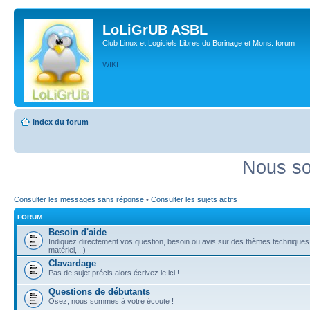
LoLiGrUB ASBL
Club Linux et Logiciels Libres du Borinage et Mons: forum
WIKI
Index du forum
Nous so
Consulter les messages sans réponse
•
Consulter les sujets actifs
FORUM
Besoin d'aide
Indiquez directement vos question, besoin ou avis sur des thèmes techniques (
matériel,...)
Clavardage
Pas de sujet précis alors écrivez le ici !
Questions de débutants
Osez, nous sommes à votre écoute !