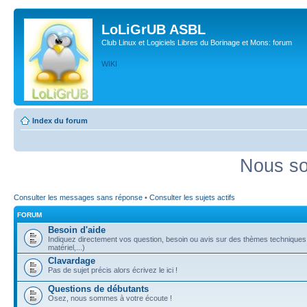
LoLiGrUB ASBL
Club Linux et Logiciels Libres du Borinage et Mons: forum
WIKI
Index du forum
Nous so
Consulter les messages sans réponse
•
Consulter les sujets actifs
FORUM
Besoin d'aide
Indiquez directement vos question, besoin ou avis sur des thèmes techniques (
matériel,...)
Clavardage
Pas de sujet précis alors écrivez le ici !
Questions de débutants
Osez, nous sommes à votre écoute !