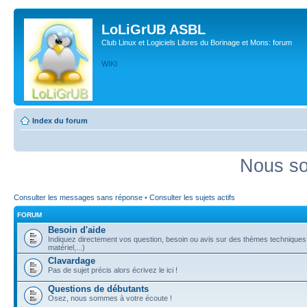
LoLiGrUB ASBL
Club Linux et Logiciels Libres du Borinage et Mons: forum
WIKI
Index du forum
Nous so
Consulter les messages sans réponse
•
Consulter les sujets actifs
FORUM
Besoin d'aide
Indiquez directement vos question, besoin ou avis sur des thèmes techniques (
matériel,...)
Clavardage
Pas de sujet précis alors écrivez le ici !
Questions de débutants
Osez, nous sommes à votre écoute !