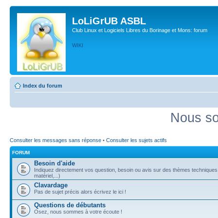
LoLiGrUB ASBL
Club Linux et Logiciels Libres du Borinage et Mons: forum
WIKI
Index du forum
Nous so
Consulter les messages sans réponse
•
Consulter les sujets actifs
FORUM
Besoin d'aide
Indiquez directement vos question, besoin ou avis sur des thèmes techniques (
matériel,...)
Clavardage
Pas de sujet précis alors écrivez le ici !
Questions de débutants
Osez, nous sommes à votre écoute !