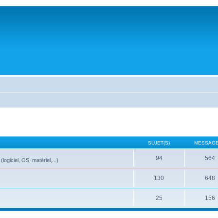
SUJET(S)
MESSAGE
94
564
ogiciel, OS, matériel,...)
130
648
25
156