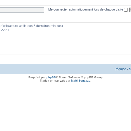
|
Me connecter automatiquement lors de chaque visite
e d’utilisateurs actifs des 5 dernières minutes)
6 22:51
L’équipe
•
S
Propulsé par
phpBB
® Forum Software © phpBB Group
Traduit en français par
Maël Soucaze
.