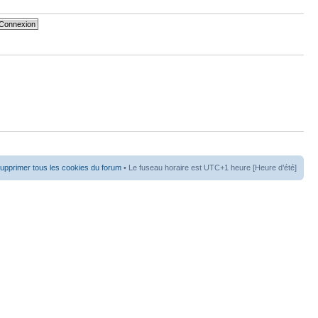
upprimer tous les cookies du forum
• Le fuseau horaire est UTC+1 heure [Heure d’été]