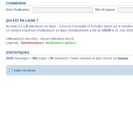
CONNEXION
Nom d’utilisateur :
Mot de passe :
QUI EST EN LIGNE ?
Au total, il y a
8
utilisateurs en ligne :: 0 inscrit, 0 invisible et 8 invités (basé sur le nombr
Le nombre maximum d’utilisateurs en ligne simultanément a été de
10538
le 01 Juin 202
Utilisateur(s) inscrit(s) : Aucun utilisateur inscrit
Légende :
Administrateurs
,
Modérateurs globaux
STATISTIQUES
2536
messages •
382
sujets •
90
membres • Notre membre le plus récent est
louxor
Index du forum