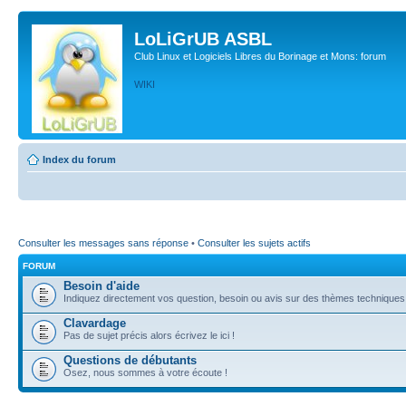
LoLiGrUB ASBL
Club Linux et Logiciels Libres du Borinage et Mons: forum
WIKI
Index du forum
Consulter les messages sans réponse
•
Consulter les sujets actifs
FORUM
Besoin d'aide
Indiquez directement vos question, besoin ou avis sur des thèmes techniques (l
Clavardage
Pas de sujet précis alors écrivez le ici !
Questions de débutants
Osez, nous sommes à votre écoute !